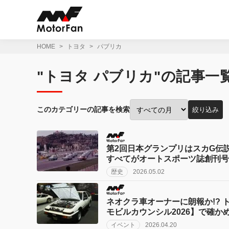
コ
ン
テ
ン
ツ
HOME
トヨタ
パブリカ
へ
ス
"トヨタ パブリカ"の記事一
キ
ッ
プ
このカテゴリーの記事を検索
絞り込み
投
稿
月
で
第2回日本グランプリはスカG伝
絞
すべてがオートスポーツ誌創刊号
り
歴史
2026.05.02
込
み:
ネオクラ車オーナーに朗報か!?
モビルカウンシル2026】で確か
イベント
2026.04.20