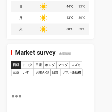
日
44°C
33°C
月
43°C
30°C
火
38°C
29°C
Market survey
市場情報
日経
トヨタ
日産
ホンダ
マツダ
スズキ
三菱
いすゞ
SUBARU
日野
ヤマハ発動機