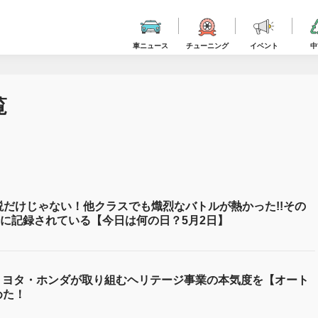
車ニュース
チューニング
イベント
中
覧
説だけじゃない！他クラスでも熾烈なバトルが熱かった!!その
に記録されている【今日は何の日？5月2日】
 トヨタ・ホンダが取り組むヘリテージ事業の本気度を【オート
めた！