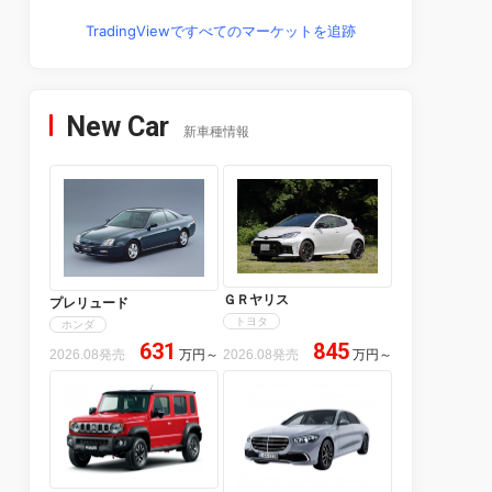
TradingViewですべてのマーケットを追跡
New Car
新車種情報
ＧＲヤリス
プレリュード
トヨタ
ホンダ
631
845
2026.08発売
万円
～
2026.08発売
万円
～