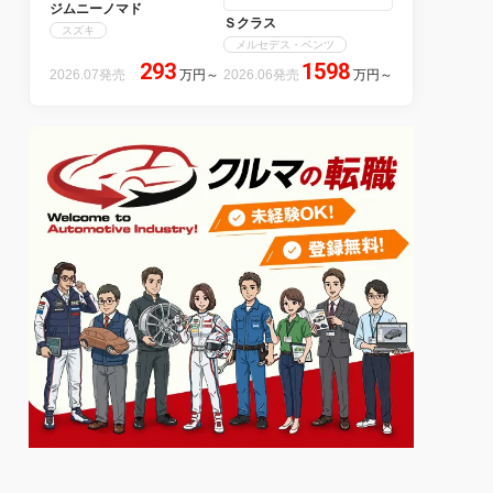
ジムニーノマド
Ｓクラス
スズキ
メルセデス・ベンツ
293
1598
2026.07発売
万円
～
2026.06発売
万円
～