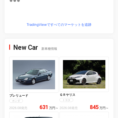
TradingViewですべてのマーケットを追跡
New Car
新車種情報
ＧＲヤリス
プレリュード
トヨタ
ホンダ
631
845
2026.08発売
万円
～
2026.08発売
万円
～