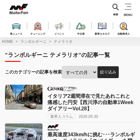
コ
ン
テ
検索
MENU
ン
ツ
へ
車ニュース
チューニング
イベント
中古車
新車カタログ
自動車求人
ス
HOME
ランボルギーニ
テメラリオ
キ
ッ
"ランボルギーニ テメラリオ"の記事一覧
プ
このカテゴリーの記事を検索
絞り込み
投
稿
月
で
イタリア2週間滞在で見たあれこれと
絞
痛感した円安【西川淳の自動車1Week
り
ダイアリーVol.28】
込
業界人コラム
2026.05.30
み:
最高速度343km/hに挑む･･･ランボルギ