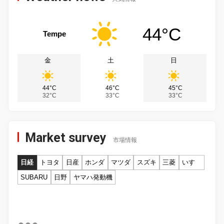
44°C
Tempe
金
土
日
44°C
46°C
45°C
32°C
33°C
33°C
Market survey
市場情報
日経
トヨタ
日産
ホンダ
マツダ
スズキ
三菱
いすゞ
SUBARU
日野
ヤマハ発動機