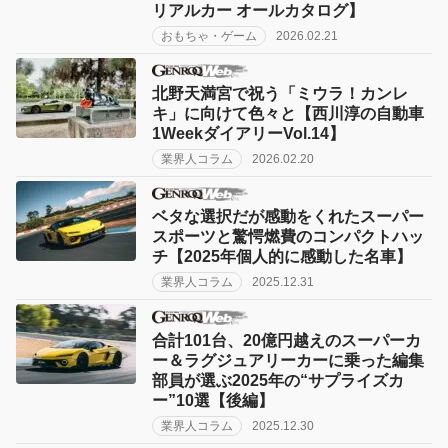
リアルカー オールカタログ】
おもちゃ・ゲーム
2026.02.21
北野天満宮で祝う「ミウラ！カンレ
キ」に向けて色々と【西川淳の自動車
1WeekダイアリーVol.14】
業界人コラム
2026.02.20
ベタな選択だが感動をくれたスーパー
スポーツと驚愕燃費のコンパクトハッ
チ【2025年個人的に感動した名車】
業界人コラム
2025.12.31
合計101台、20億円越えのスーパーカ
ー＆ラグジュアリーカーに乗った編集
部員が選ぶ2025年の“サプライズカ
ー”10選【後編】
業界人コラム
2025.12.30