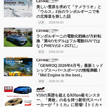
美しい雪原を求めて「テメラリオ」と
「ウルス」2台のランボルギーニで冬
の北海道を旅した話
試乗
2026.04.03
ランボルギーニの電動化戦略が方針転
換「第4のモデルはフル電動SUVでは
なくPHEVの2＋2GTに」
新型
2026.03.02
「GENROQ 2026年4月号」最新ミッド
シップスーパースポーツの情報満載！
「Mid Engine is the best」
速報
2026.02.26
V10の系譜を超える920ps級モンスタ
ー、「勇敢」の名を持つ新世代スーパ
ーカーが『トミカ』に登場!【トミカ ×