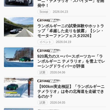
ーニ・テメラリオ「スパイダー」を開
発中！
Scoop
2026.04.23
ランボルギーニの試乗体験やホットラ
ップ「卓越した走りを披露」【シン・
モーターファンフェスタ2026】
イベント
2026.04.19
920馬力のスーパースポーツカー「ラ
ンボルギーニ テメラリオ」を雪上でレ
ーシングドライバーが評価
試乗
2026.04.06
【900km実走検証】「ランボルギーニ
テメラリオ」は冬の北海道を走破でき
るのか？
試乗
2026.04.05