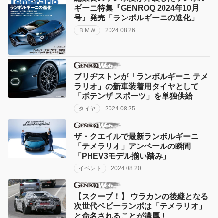
ギーニ特集『GENROQ 2024年10月
号』発売「ランボルギーニの進化」
ＢＭＷ
2024.08.26
ブリヂストンが「ランボルギーニ テメ
ラリオ」の新車装着用タイヤとして
「ポテンザ スポーツ」を単独供給
タイヤ
2024.08.25
ザ・クエイルで最新ランボルギーニ
「テメラリオ」アンベールの瞬間
「PHEV3モデル揃い踏み」
イベント
2024.08.20
【スクープ！】 ウラカンの後継となる
次世代ベビーランボは「テメラリオ」
と命名されることが濃厚！