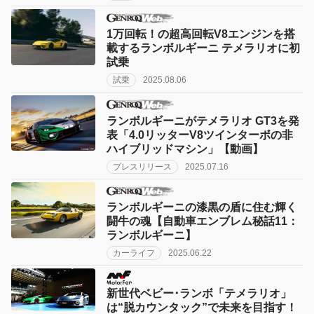
1万回転！の超高回転V8エンジンを搭
載するランボルギーニ テメラリオに初
試乗
試乗
2025.08.06
ランボルギーニがテメラリオ GT3を発
表「4.0リッターV8ツインターボの非
ハイブリッドマシン」【動画】
プレスリリース
2025.07.16
ランボルギーニの漆黒の盾に住む輝く
闘牛の魂【自動車エンブレム秘話11：
ランボルギーニ】
カーライフ
2025.06.22
新世代ベビー･ランボ「テメラリオ」
は“脱カウンタック”で未来を目指す！