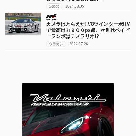
Scoop
2024.08.05
カメラはとらえた! V8ツインターボHV
で最高出力９００ps超、次世代ベイビ
ーランボはテメラリオ!?
ウラカン
2024.07.26