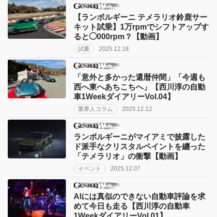
【ランボルギーニ テメラリオ鈴鹿サー
キット試乗】1万rpmでシフトアップす
ると◯000rpm？【動画】
試乗
2025.12.18
「意外と多かった還暦仲間」「今週も
西へ東へあちこちへ」【西川淳の自動
車1WeekダイアリーVol.04】
業界人コラム
2025.12.12
ランボルギーニがマイアミで披露した
ド派手なクリスタルペイントを纏った
「テメラリオ」の衝撃【動画】
イベント
2025.12.07
AIには真似のできない自動車評論を求
めて今日も走る【西川淳の自動車
1WeekダイアリーVol.01】