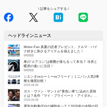
\
記事をシェアする
/
ヘッドラインニュース
Motor-Fan 真夏の読者プレゼント。クルマ・バイ
ク好きに刺さるアイテムを揃えました！
6時間前
車の“エアコン”は燃費が落ちるって本当？ 冷房と
暖房の違いに注目！
8時間前
シエンタvsルーミーvsフリード｜ミニバン人気3車
種を徹底比較！
2026.08.09
ガス・ヴァン・サントが“黄色い車”に込めた意味
とは？名作『マイ・プライベート・アイダホ』が
初のデジタルリマスター版で復活
2026.08.08
電気自動車(EV)の補助金って？2026年の金額の目