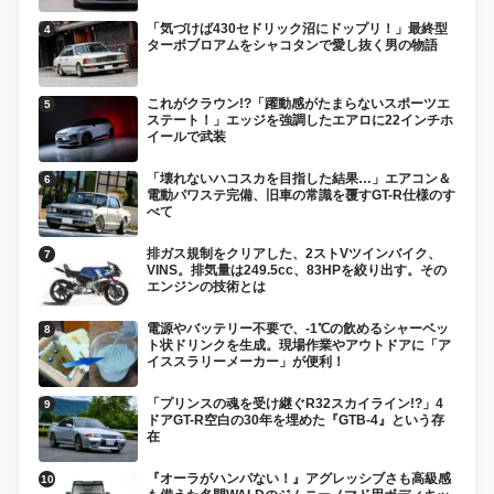
「気づけば430セドリック沼にドップリ！」最終型
ターボブロアムをシャコタンで愛し抜く男の物語
これがクラウン!?「躍動感がたまらないスポーツエ
ステート！」エッジを強調したエアロに22インチホ
イールで武装
「壊れないハコスカを目指した結果…」エアコン＆
電動パワステ完備、旧車の常識を覆すGT-R仕様のす
べて
排ガス規制をクリアした、2ストVツインバイク、
VINS。排気量は249.5cc、83HPを絞り出す。その
エンジンの技術とは
電源やバッテリー不要で、-1℃の飲めるシャーベッ
ト状ドリンクを生成。現場作業やアウトドアに「ア
イススラリーメーカー」が便利！
「プリンスの魂を受け継ぐR32スカイライン!?」4
ドアGT-R空白の30年を埋めた『GTB-4』という存
在
『オーラがハンパない！』アグレッシブさも高級感