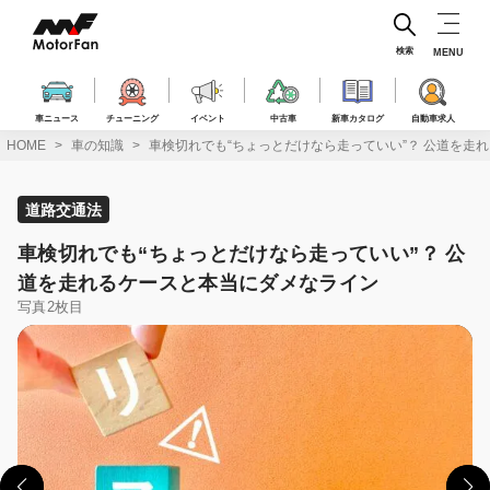
コ
ン
テ
検索
MENU
ン
ツ
へ
車ニュース
チューニング
イベント
中古車
新車カタログ
自動車求人
ス
HOME
車の知識
車検切れでも“ちょっとだけなら走っていい”？ 公道を走
キ
ッ
プ
道路交通法
車検切れでも“ちょっとだけなら走っていい”？ 公
道を走れるケースと本当にダメなライン
写真2枚目