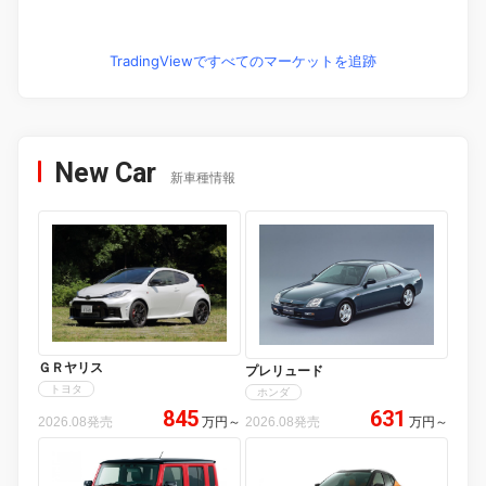
TradingViewですべてのマーケットを追跡
New Car
新車種情報
ＧＲヤリス
プレリュード
トヨタ
ホンダ
845
631
2026.08発売
万円
～
2026.08発売
万円
～