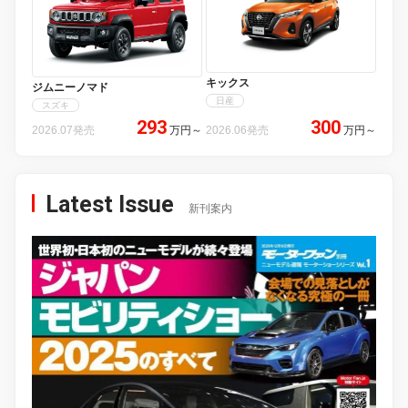
キックス
ジムニーノマド
日産
スズキ
293
300
2026.07発売
万円
～
2026.06発売
万円
～
Latest Issue
新刊案内