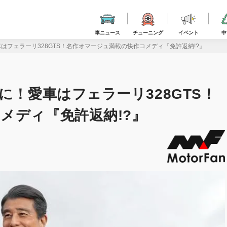
車ニュース
チューニング
イベント
中
はフェラーリ328GTS！名作オマージュ満載の快作コメディ『免許返納!?』
に！愛車はフェラーリ328GTS！
メディ『免許返納!?』