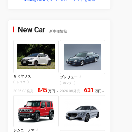
New Car
新車種情報
ＧＲヤリス
プレリュード
トヨタ
ホンダ
845
631
2026.08発売
万円
～
2026.08発売
万円
～
ジムニーノマド