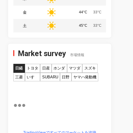
金
44°C
33°C
土
45°C
33°C
Market survey
市場情報
日経
トヨタ
日産
ホンダ
マツダ
スズキ
三菱
いすゞ
SUBARU
日野
ヤマハ発動機
TradingViewですべてのマーケットを追跡