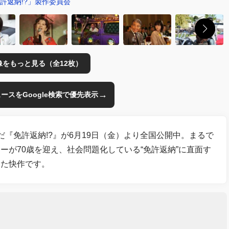
免許返納!?」製作委員会
像をもっと見る（全12枚）
→
のニュースをGoogle検索で優先表示
『免許返納!?』が6月19日（金）より全国公開中。まるで
ーが70歳を迎え、社会問題化している“免許返納”に直面す
いた快作です。