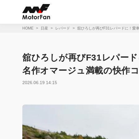
コ
ン
テ
ン
ツ
HOME
日産
レパード
舘ひろしが再びF31レパードに！愛車
へ
ス
キ
ッ
舘ひろしが再びF31レパード
プ
名作オマージュ満載の快作コ
2026.06.19 14:15