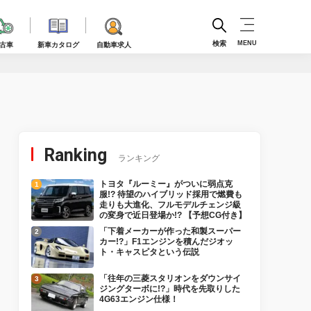
検索
MENU
古車
新車カタログ
自動車求人
Ranking
ランキング
トヨタ『ルーミー』がついに弱点克
服!? 待望のハイブリッド採用で燃費も
走りも大進化、フルモデルチェンジ級
の変身で近日登場か!? 【予想CG付き】
「下着メーカーが作った和製スーパー
カー!?」F1エンジンを積んだジオッ
ト・キャスピタという伝説
「往年の三菱スタリオンをダウンサイ
ジングターボに!?」時代を先取りした
4G63エンジン仕様！