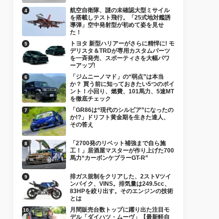
航空自衛隊、謎の未確認大型ミサイル
を搭載しテスト飛行。「25式地対艦誘
導弾」空中発射型が初めて姿を見せ
た！
トヨタ 新型ハリアーがさらに精悍に! モ
デリスタ＆TRDが専用カスタムパーツ
を一斉発売、スポーティさを大幅パワ
ーアップ!
「ジムニーノマド」の“弱点”は本当
か？ 買う前に知っておきたい5つのポイ
ント！小回り、燃費、101馬力、5速MT
を徹底チェック
「GR86は“現代のシルビア”になったの
か!?」ドリフト黄金期を生きた達人、
その答え
「2700発のリベット補強まで自ら施
工！」居酒屋マスターが作り上げた700
馬力“カーボンケブラーGT-R”
排ガス規制をクリアした、2ストVツイ
ンバイク、VINS。排気量は249.5cc、
83HPを絞り出す。そのエンジンの技術
とは
月間販売台数トップに躍り出た注目モ
デル「ダイハツ・ムーヴ」【最新軽自