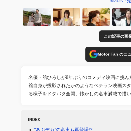
©2026「
この記事の画
Motor Fan 
名優・舘ひろしが8年ぶりのコメディ映画に挑んだ
舘自身が投影されたかのようなベテラン映画スタ
る様子をドタバタ全開、懐かしの名車満載で描
INDEX
“あぶデカ”の名車も再登場!?