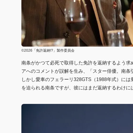
©2026「免許返納!?」製作委員会
南条がかつて必死で取得した免許を返納するよう求
アへのコメントが誤解を生み、「スター俳優。南条
しかし愛車のフェラーリ328GTS（1988年式）
を迫られる南条ですが、彼にはまだ返納するわけに