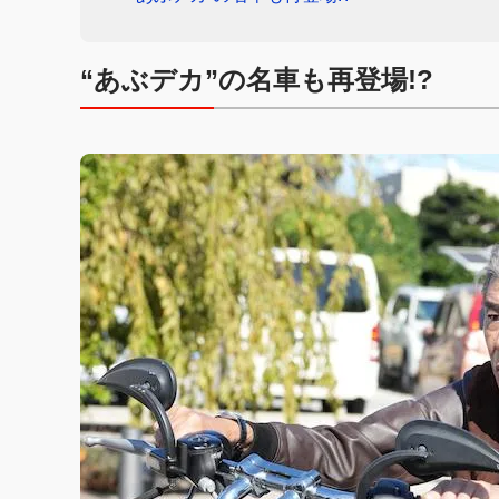
“あぶデカ”の名車も再登場!?