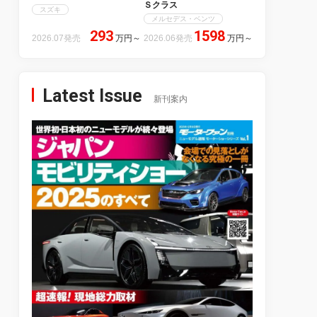
Ｓクラス
スズキ
メルセデス・ベンツ
293
1598
2026.07発売
万円
～
2026.06発売
万円
～
Latest Issue
新刊案内