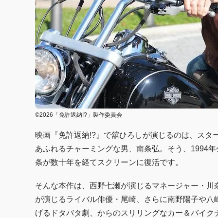
©2026「免許返納!?」製作委員会
映画『免許返納!?』で舘ひろしが演じるのは、スタ
あふれるチャーミングな男、南条弘。そう、1994
条が数十年を経てスクリーンに復活です。
そんな本作は、西野七瀬が演じるマネージャー・川
が演じるライバル俳優・尾崎、さらに南野陽子や八
げるドタバタ劇、からのスリリングなカー＆バイクチ