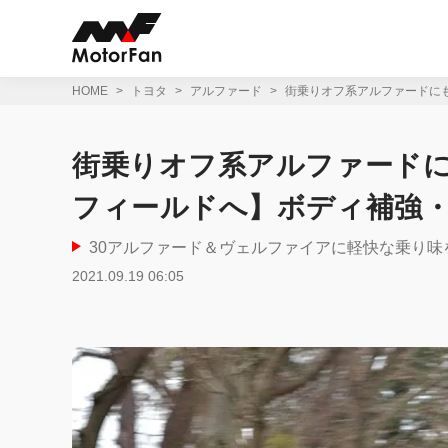
コ
ン
テ
ン
ツ
HOME
トヨタ
アルファード
街乗りオフ系アルファードに
へ
ス
キ
街乗りオフ系アルファード
ッ
プ
フィールドへ】ボディ補強・
30アルファード＆ヴェルファイアに軽快な乗り味
2021.09.19 06:05