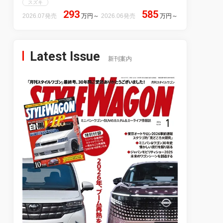
スズキ
293
585
2026.07発売
万円
～
2026.06発売
万円
～
Latest Issue
新刊案内