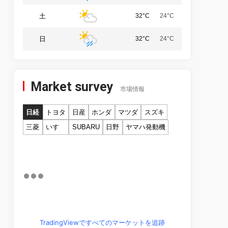
土
32°C
24°C
日
32°C
24°C
Market survey
市場情報
日経
トヨタ
日産
ホンダ
マツダ
スズキ
三菱
いすゞ
SUBARU
日野
ヤマハ発動機
TradingViewですべてのマーケットを追跡