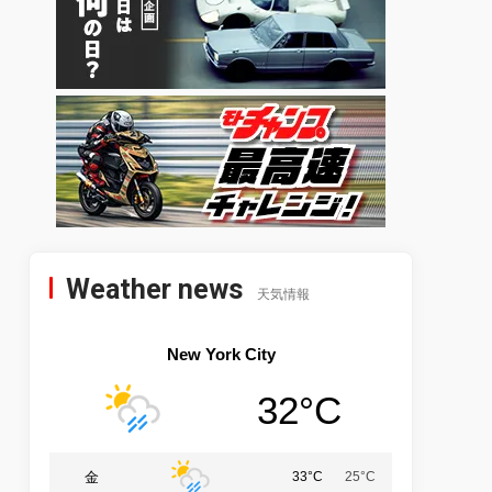
Weather news
天気情報
New York City
32°C
金
33°C
25°C