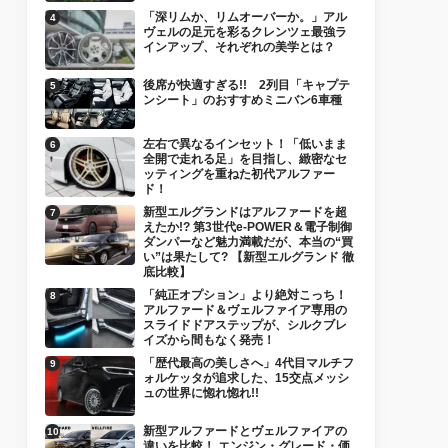
「深リムか、リムオーバーか。」アル
ヴェルの足元を彩るクレンツェ最強ラ
インアップ、それぞれの美学とは？
後席が快適すぎる!! 2列目「キャプテ
ンシート」のおすすめミニバン6車種
左右で異なるインセット！「低いまま
全開で走れる足」を目指し、緻密なセ
ッティングを重ねた初代アルファー
ド！
新型エルグランドはアルファードを超
えたか!? 第3世代e-POWER＆電子制御
ダンパーなど魅力満載だが、本当の“買
い”は果たして? 【新型エルグランド 徹
底比較】
「純正オプション」より絶対こっち！
アルファード＆ヴェルファイア専用の
スライドドアステップが、シルクブレ
イズから間もなく発売！
「歴代最高の美しさへ」4代目マルチフ
ォルケッタが追求した、15交点メッシ
ュの世界に惚れ惚れ!!
新型アルファードとヴェルファイアの
違いを比較！ エンジン・グレード・価