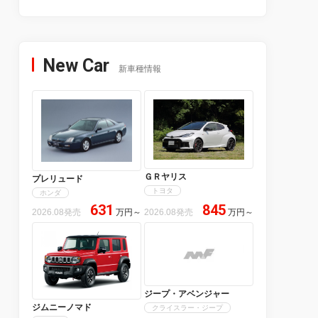
New Car
新車種情報
ＧＲヤリス
プレリュード
トヨタ
ホンダ
631
845
2026.08発売
万円
～
2026.08発売
万円
～
ジープ・アベンジャー
ジムニーノマド
クライスラー・ジープ