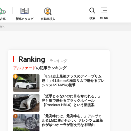
検索
MENU
古車
新車カタログ
自動車求人
適化
Ranking
ランキング
アルファード
の記事ランキング
「8.5J史上最強クラスのディープリム
感！」61.5mmの極深リムで魅せるプレ
シャスAST-M5の衝撃
「派手じゃないのに目を奪われる。」
光と影で魅せるブラックホイール
【Precious HM-4】という新提案
「最高峰には、最高峰を。」アルヴェ
ル＆LMに履かせたい、クレンツェ最新
作が放つオーラが別次元なる理由