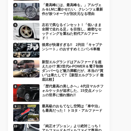
「最高峰には、最高峰を。」アルヴェ
ル＆LMに履かせたい、クレンツェ最新
作が放つオーラが別次元なる理由
左右で異なるインセット！「低いまま
全開で走れる足」を目指し、緻密なセ
ッティングを重ねた初代アルファー
ド！
後席が快適すぎる!! 2列目「キャプテ
ンシート」のおすすめミニバン6車種
新型エルグランドはアルファードを超
えたか!? 第3世代e-POWER＆電子制御
ダンパーなど魅力満載だが、本当の“買
い”は果たして? 【新型エルグランド 徹
底比較】
「歴代最高の美しさへ」4代目マルチフ
ォルケッタが追求した、15交点メッシ
ュの世界に惚れ惚れ!!
最高級のおもてなし空間は「車中泊」
も最高だった！ トヨタ・アルファード
「純正オプション」より絶対こっち！
アルファード＆ヴェルファイア専用の