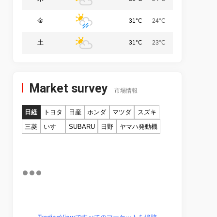
金
31°C
24°C
土
31°C
23°C
Market survey
市場情報
日経
トヨタ
日産
ホンダ
マツダ
スズキ
三菱
いすゞ
SUBARU
日野
ヤマハ発動機
TradingViewですべてのマーケットを追跡