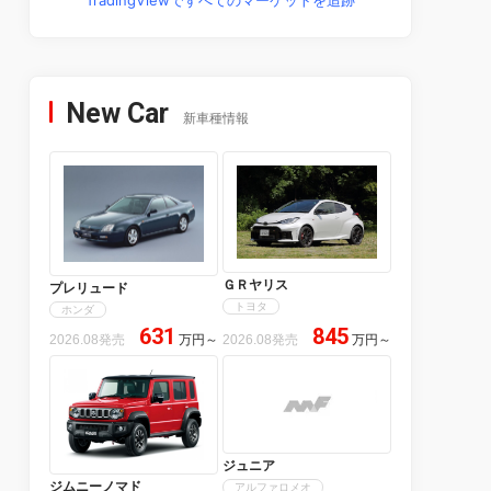
New Car
新車種情報
ＧＲヤリス
プレリュード
トヨタ
ホンダ
631
845
2026.08発売
万円
～
2026.08発売
万円
～
ジュニア
ジムニーノマド
アルファロメオ