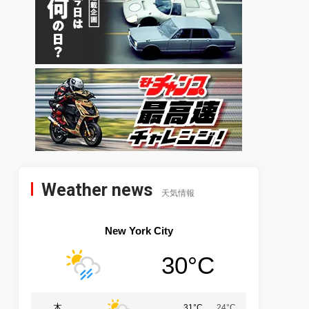
Weather news
天気情報
New York City
30°C
木
31°C
24°C