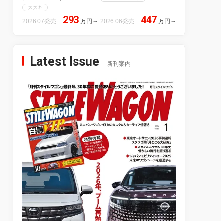
スズキ
293
447
2026.07発売
万円
～
2026.06発売
万円
～
Latest Issue
新刊案内