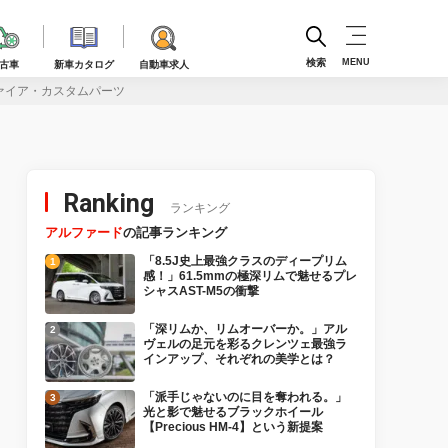
検索
MENU
古車
新車カタログ
自動車求人
ファイア・カスタムパーツ
Ranking
ランキング
アルファード
の記事ランキング
「8.5J史上最強クラスのディープリム
感！」61.5mmの極深リムで魅せるプレ
シャスAST-M5の衝撃
「深リムか、リムオーバーか。」アル
ヴェルの足元を彩るクレンツェ最強ラ
インアップ、それぞれの美学とは？
「派手じゃないのに目を奪われる。」
光と影で魅せるブラックホイール
【Precious HM-4】という新提案