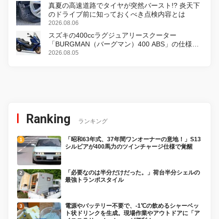
真夏の高速道路でタイヤが突然バースト!? 炎天下
のドライブ前に知っておくべき点検内容とは
2026.08.06
スズキの400ccラグジュアリースクーター
「BURGMAN（バーグマン）400 ABS」の仕様を
変更し、8月18日に発売
2026.08.05
Ranking
ランキング
「昭和63年式、37年間ワンオーナーの意地！」S13
シルビアが400馬力のツインチャージ仕様で覚醒
「必要なのは半分だけだった。」荷台半分シェルの
最強トランポスタイル
電源やバッテリー不要で、-1℃の飲めるシャーベッ
ト状ドリンクを生成。現場作業やアウトドアに「ア