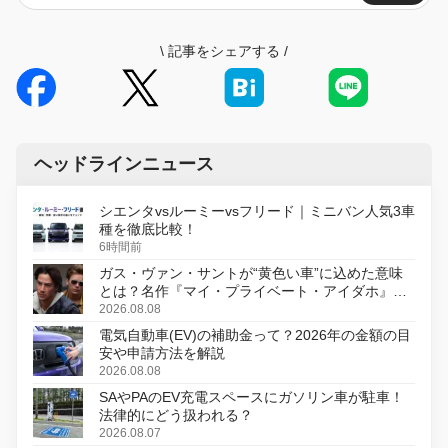
\
記事をシェアする
/
ヘッドラインニュース
シエンタvsルーミーvsフリード｜ミニバン人気3車
種を徹底比較！
6時間前
ガス・ヴァン・サントが“黄色い車”に込めた意味
とは？名作『マイ・プライベート・アイダホ』が
初のデジタルリマスター版で復活
2026.08.08
電気自動車(EV)の補助金って？2026年の金額の目
安や申請方法を解説
2026.08.08
SAやPAのEV充電スペースにガソリン車が駐車！
法律的にどう扱われる？
2026.08.07