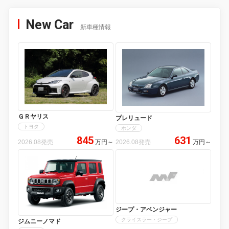
New Car
新車種情報
ＧＲヤリス
プレリュード
トヨタ
ホンダ
845
631
2026.08発売
万円
～
2026.08発売
万円
～
ジープ・アベンジャー
クライスラー・ジープ
ジムニーノマド