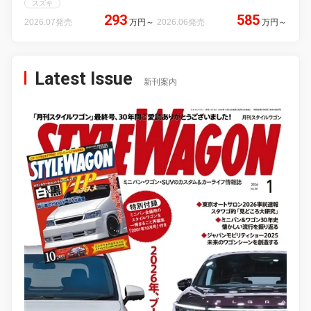
スズキ
293
585
2026.07発売
万円
～
2026.06発売
万円
～
Latest Issue
新刊案内