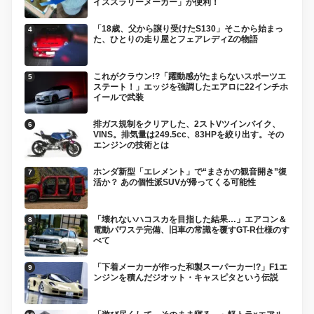
イススラリーメーカー」が便利！
「18歳、父から譲り受けたS130」そこから始まっ
た、ひとりの走り屋とフェアレディZの物語
これがクラウン!?「躍動感がたまらないスポーツエ
ステート！」エッジを強調したエアロに22インチホ
イールで武装
排ガス規制をクリアした、2ストVツインバイク、
VINS。排気量は249.5cc、83HPを絞り出す。その
エンジンの技術とは
ホンダ新型「エレメント」で“まさかの観音開き”復
活か？ あの個性派SUVが帰ってくる可能性
「壊れないハコスカを目指した結果…」エアコン＆
電動パワステ完備、旧車の常識を覆すGT-R仕様のす
べて
「下着メーカーが作った和製スーパーカー!?」F1エ
ンジンを積んだジオット・キャスピタという伝説