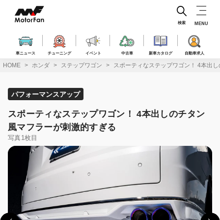
コ
ン
テ
検索
MENU
ン
ツ
へ
車ニュース
チューニング
イベント
中古車
新車カタログ
自動車求人
ス
HOME
ホンダ
ステップワゴン
スポーティなステップワゴン！ 4本出
キ
ッ
プ
パフォーマンスアップ
スポーティなステップワゴン！ 4本出しのチタン
風マフラーが刺激的すぎる
写真1枚目