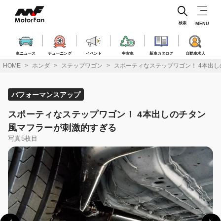
コ
ン
テ
検索
MENU
ン
ツ
へ
車ニュース
チューニング
イベント
中古車
新車カタログ
自動車求人
ス
HOME
ホンダ
ステップワゴン
スポーティなステップワゴン！ 4本出
キ
ッ
プ
パフォーマンスアップ
スポーティなステップワゴン！ 4本出しのチタン
風マフラーが刺激的すぎる
写真5枚目