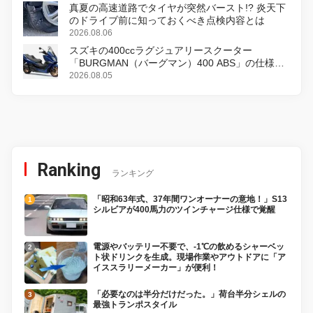
真夏の高速道路でタイヤが突然バースト!? 炎天下
のドライブ前に知っておくべき点検内容とは
2026.08.06
スズキの400ccラグジュアリースクーター
「BURGMAN（バーグマン）400 ABS」の仕様を
変更し、8月18日に発売
2026.08.05
Ranking
ランキング
「昭和63年式、37年間ワンオーナーの意地！」S13
シルビアが400馬力のツインチャージ仕様で覚醒
電源やバッテリー不要で、-1℃の飲めるシャーベッ
ト状ドリンクを生成。現場作業やアウトドアに「ア
イススラリーメーカー」が便利！
「必要なのは半分だけだった。」荷台半分シェルの
最強トランポスタイル