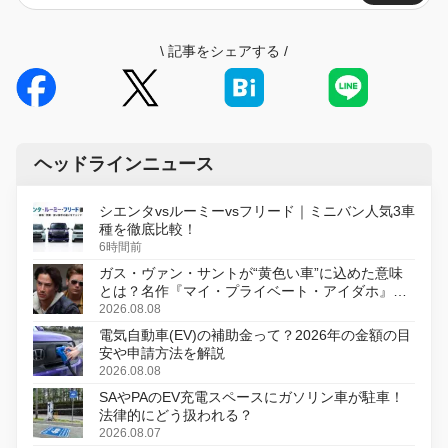
\
記事をシェアする
/
ヘッドラインニュース
シエンタvsルーミーvsフリード｜ミニバン人気3車
種を徹底比較！
6時間前
ガス・ヴァン・サントが“黄色い車”に込めた意味
とは？名作『マイ・プライベート・アイダホ』が
初のデジタルリマスター版で復活
2026.08.08
電気自動車(EV)の補助金って？2026年の金額の目
安や申請方法を解説
2026.08.08
SAやPAのEV充電スペースにガソリン車が駐車！
法律的にどう扱われる？
2026.08.07