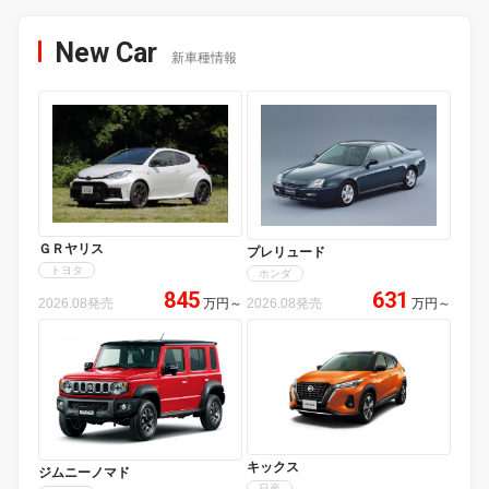
New Car
新車種情報
ＧＲヤリス
プレリュード
トヨタ
ホンダ
845
631
2026.08発売
万円
～
2026.08発売
万円
～
キックス
ジムニーノマド
日産