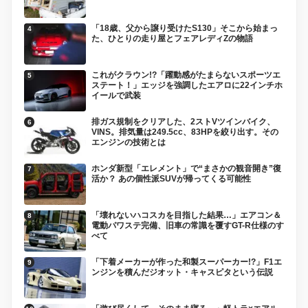
「18歳、父から譲り受けたS130」そこから始まっ
た、ひとりの走り屋とフェアレディZの物語
これがクラウン!?「躍動感がたまらないスポーツエ
ステート！」エッジを強調したエアロに22インチホ
イールで武装
排ガス規制をクリアした、2ストVツインバイク、
VINS。排気量は249.5cc、83HPを絞り出す。その
エンジンの技術とは
ホンダ新型「エレメント」で“まさかの観音開き”復
活か？ あの個性派SUVが帰ってくる可能性
「壊れないハコスカを目指した結果…」エアコン＆
電動パワステ完備、旧車の常識を覆すGT-R仕様のす
べて
「下着メーカーが作った和製スーパーカー!?」F1エ
ンジンを積んだジオット・キャスピタという伝説