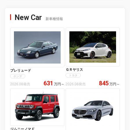
New Car
新車種情報
ＧＲヤリス
プレリュード
トヨタ
ホンダ
631
845
2026.08発売
万円
～
2026.08発売
万円
～
ジムニーノマド