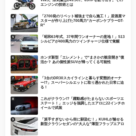
エンジンの技術とは
「2700発のリベット補強まで自ら施工！」居酒屋マ
スターが作り上げた700馬力“カーボンケブラーGT-
R”
「昭和63年式、37年間ワンオーナーの意地！」S13
シルビアが400馬力のツインチャージ仕様で覚醒
ホンダ新型「エレメント」で“まさかの観音開き”復
活か？ あの個性派SUVが帰ってくる可能性
「3台のDR30スカイラインと暮らす変態的オーナ
ー!?」スーパーシルエットに取り憑かれた日常に迫
る！
これがクラウン!?「躍動感がたまらないスポーツエ
ステート！」エッジを強調したエアロに22インチホ
イールで武装
「派手すぎないから街に馴染む！」KUHLが魅せる
新型クラウンセダンの“大人な”薄型フラップエアロ