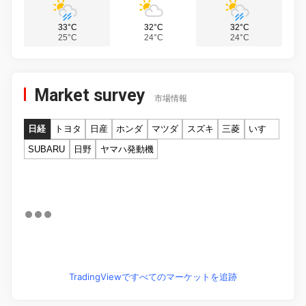
33°C
32°C
32°C
25°C
24°C
24°C
Market survey
市場情報
日経
トヨタ
日産
ホンダ
マツダ
スズキ
三菱
いすゞ
SUBARU
日野
ヤマハ発動機
TradingViewですべてのマーケットを追跡