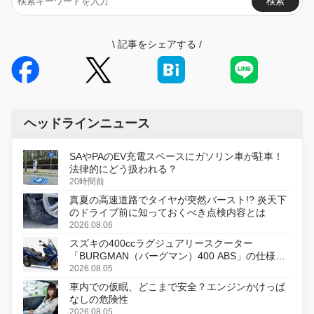
検索
\
記事をシェアする
/
ヘッドラインニュース
SAやPAのEV充電スペースにガソリン車が駐車！
法律的にどう扱われる？
20時間前
真夏の高速道路でタイヤが突然バースト!? 炎天下
のドライブ前に知っておくべき点検内容とは
2026.08.06
スズキの400ccラグジュアリースクーター
「BURGMAN（バーグマン）400 ABS」の仕様を
変更し、8月18日に発売
2026.08.05
車内での仮眠、どこまで安全？エンジンかけっぱ
なしの危険性
2026.08.05