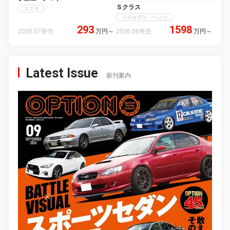
Ｓクラス
スズキ
メルセデス・ベンツ
293
1598
2026.07発売
万円
～
2026.06発売
万円
～
Latest Issue
新刊案内