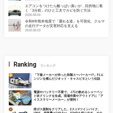
エアコンをつけたら酸っぱい臭いが…目的地に着
く「3分前」のひと工夫でカビを防ぐ方法
2026.08.04
令和8年熊本地震で「通れる道」を可視化、クルマ
の走行データが災害対応を支える
2026.08.03
Ranking
ランキング
「下着メーカーが作った和製スーパーカー!?」F1エ
ンジンを積んだジオット・キャスピタという伝説
電源やバッテリー不要で、-1℃の飲めるシャーベッ
ト状ドリンクを生成。現場作業やアウトドアに「ア
イススラリーメーカー」が便利！
排ガス規制をクリアした、2ストVツインバイク、
VINS。排気量は249.5cc、83HPを絞り出す。その