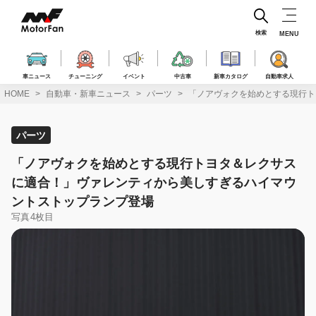
コ
ン
テ
検索
MENU
ン
ツ
へ
車ニュース
チューニング
イベント
中古車
新車カタログ
自動車求人
ス
HOME
自動車・新車ニュース
パーツ
「ノアヴォクを始めとする現行ト
キ
ッ
プ
パーツ
「ノアヴォクを始めとする現行トヨタ＆レクサス
に適合！」ヴァレンティから美しすぎるハイマウ
ントストップランプ登場
写真4枚目