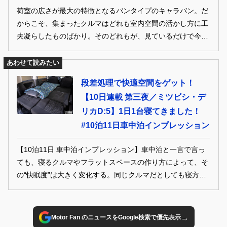
荷室の広さが最大の特徴となるバンタイプのキャラバン。だ
からこそ、集まったクルマはどれも室内空間の活かし方に工
夫凝らしたものばかり。そのどれもが、見ているだけで今す
ぐにでもアウトドアレジャーに出かけてしまいたくなるよう
な仕様となっていた
あわせて読みたい
段差処理で快適空間をゲット！
【10日連載 第三夜／ミツビシ・デ
リカD:5】1日1台寝てきました！
#10泊11日車中泊インプレッション
【10泊11日 車中泊インプレッション】車中泊と一言で言っ
ても、寝るクルマやフラットスペースの作り方によって、そ
の“快眠度”は大きく変化する。同じクルマだとしても寝方
や、寝心地を良くするためのグッズを駆使することで、もっ
ともっと快適に過ごすこともできるのだ。今回はクルマによ
って異なる寝心地を実証するために、10泊の車中泊キャンプ
→
Motor Fan のニュースをGoogle検索で優先表示
を敢行。さて、意外にももっとも寝やすかったのは、あのク