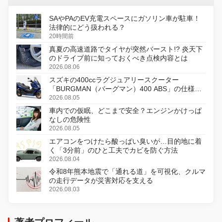
SAやPAのEV充電スペースにガソリン車が駐車！
法律的にどう扱われる？
20時間前
真夏の高速道路でタイヤが突然バースト!? 炎天下
のドライブ前に知っておくべき点検内容とは
2026.08.06
スズキの400ccラグジュアリースクーター
「BURGMAN（バーグマン）400 ABS」の仕様を
変更し、8月18日に発売
2026.08.05
車内での仮眠、どこまで安全？エンジンかけっぱ
なしの危険性
2026.08.05
エアコンをつけたら酸っぱい臭いが…目的地に着
く「3分前」のひと工夫でカビを防ぐ方法
2026.08.04
令和8年熊本地震で「通れる道」を可視化、クルマ
の走行データが災害対応を支える
2026.08.03