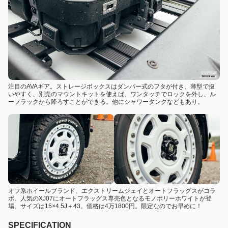
注目のAVAギア。ストレージボックスはダンパー式のフタが付き、薄型で扱
いやすく、別売のマウントキットを使えば、ワンタッチでロックを外し、ル
ーフラックから降ろすことができる。他にシャワータンクなどもあり。
オフ系ホイールブランド、エクストリームジェイとオートフラッグスがコラ
ボ。人気のXJ07にオートフラッグス専売色となるモノポリーホワイトが登
場。サイズは15×4.5J＋43。価格は4万1800円。限定なのでお早めに！
SPECIFICATION