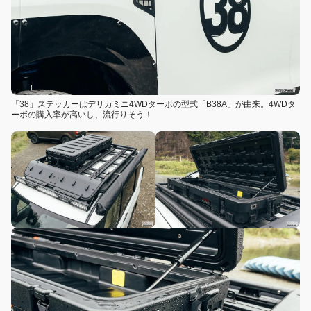
「38」ステッカーはデリカミニ4WDターボの型式「B38A」が由来。4WDタ
ーボの購入率が高いし、流行りそう！