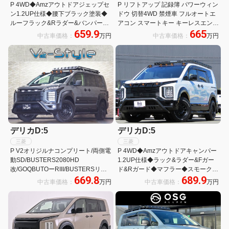
P 4WD◆Amzアウトドアジェップセ
P リフトアップ 記録簿 パワーウィン
ン1.2UP仕様◆腰下ブラック塗装◆
ドウ 切替4WD 禁煙車 フルオートエ
ルーフラック&Rラダー&バンパー
アコン スマートキー キーレスエント
659.9
665
G&Rガード◆BIGーX11型ナビ
リ 電動格納ドアミラー 1オーナー車
中古車価格：
万円
中古車価格：
万円
&ETC2.0◆ARBタープ◆デルタフォ
ースAW&BFATタイヤ
デリカD:5
デリカD:5
三菱
三菱
P V2オリジルナコンプリート/両側電
P 4WD◆Amzアウトドアキャンパー
動SD/BUSTERS2080HD
1.2UP仕様◆ラック&ラダー&Fガー
改/GOQBUTOーRIII/BUSTERSリア
ド&Rガード◆マフラー◆スモークテ
669.8
689.9
ラダー/MADLYS RMオーバーフェン
ール◆オバフェン◆BIGX11型ナビ&
中古車価格：
万円
中古車価格：
万円
ダー/MADLYSヘッドライトプロテク
アラビュー&ETC◆AW&BFタイヤ◆
ター
衝突軽減&レダクル