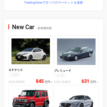
TradingViewですべてのマーケットを追跡
New Car
新車種情報
ＧＲヤリス
プレリュード
トヨタ
ホンダ
845
631
2026.08発売
万円
～
2026.08発売
万円
～