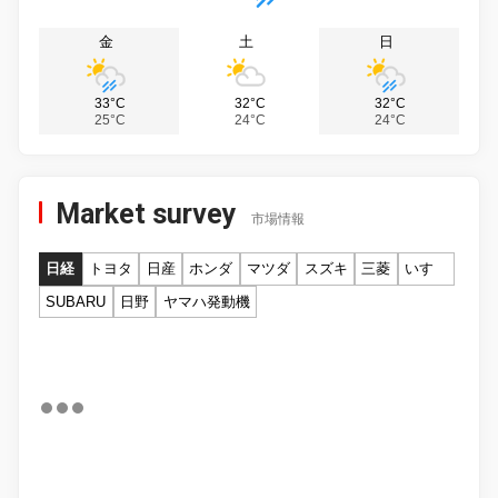
金
土
日
33°C
32°C
32°C
25°C
24°C
24°C
Market survey
市場情報
日経
トヨタ
日産
ホンダ
マツダ
スズキ
三菱
いすゞ
SUBARU
日野
ヤマハ発動機