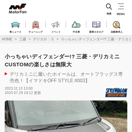
コ
ン
テ
検索
MENU
ン
ツ
へ
車ニュース
チューニング
イベント
中古車
新車カタログ
自動車求人
ス
HOME
三菱
デリカＤ：５
小っちゃいディフェンダー!? 三菱・デリカミ
キ
ッ
プ
小っちゃいディフェンダー!? 三菱・デリカミニ
CUSTOMの楽しさは無限大
デリカミニに履いたホイールは、オートフラッグス専
売色！【イマドキOFF STYLE #003】
2023.11.13 13:00
2025.07.29 19:12 更新