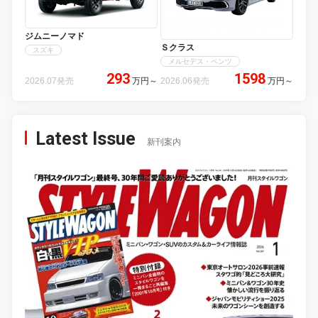
ジムニーノマド
Ｓクラス
スズキ
メルセデス・ベンツ
293
1598
2026.07発売
万円
～
2026.06発売
万円
～
Latest Issue
新刊案内