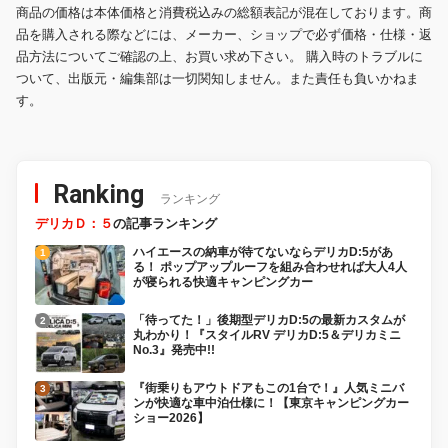
商品の価格は本体価格と消費税込みの総額表記が混在しております。商
品を購入される際などには、メーカー、ショップで必ず価格・仕様・返
品方法についてご確認の上、お買い求め下さい。 購入時のトラブルに
ついて、出版元・編集部は一切関知しません。また責任も負いかねま
す。
Ranking
ランキング
デリカＤ：５
の記事ランキング
ハイエースの納車が待てないならデリカD:5があ
る！ ポップアップルーフを組み合わせれば大人4人
が寝られる快適キャンピングカー
「待ってた！」後期型デリカD:5の最新カスタムが
丸わかり！『スタイルRV デリカD:5＆デリカミニ
No.3』発売中!!
『街乗りもアウトドアもこの1台で！』人気ミニバ
ンが快適な車中泊仕様に！【東京キャンピングカー
ショー2026】