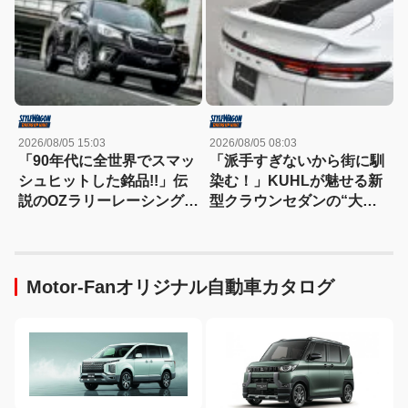
ルで武装
買える流麗スタイル
2026/08/05 15:03
2026/08/05 08:03
「90年代に全世界でスマッ
「派手すぎないから街に馴
シュヒットした銘品!!」伝
染む！」KUHLが魅せる新
説のOZラリーレーシングを
型クラウンセダンの“大人
今だからこそ狙いたい！
な”薄型フラップエアロ
Motor-Fanオリジナル自動車カタログ