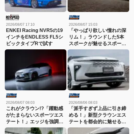
2026/08/07 17:10
2026/08/07 15:03
ENKEI Racing NVR5の19
「やっぱり欲しい憧れの深
インチをENDLESS FL5シ
リム！」ラウンドした5本
ビックタイプRで試す
スポークが魅せるスポーツ
コンケイブを履いてみた
い！
2026/08/07 08:03
2026/08/06 08:03
これがクラウン!?「躍動感
「派手すぎず上品に引き締
がたまらないスポーツエス
める！」新型クラウンエス
テート！」エッジを強調し
テートを都会的に魅せる、
たエアロに22インチホイー
モデリスタのディーラーで