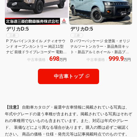
デリカD:5
デリカD:5
三菱
三菱
P アルパインスタイル メティオサウ
D パワーパッケージ 全塗装・オリジ
ンド オープンカントリー 純正11型
ナルツートンカラー・新品角目キッ
ナビ 前後ドライブレコーダー 電動シ
ト・新品アルミホイール・新品ブロ
698
999.9
ート 4WD バックカメラ 3列シート
ックタイヤ・新品ルーフキャリア・
中古車価格：
万円
中古車価格：
万円
フルフラット フルセグ 全周囲カメラ
新品バンパープロテクター・新品サ
電動リアゲート
イドステップ・新品リアラダー
中古車トップ
【注意】
自動車カタログ・厳選中古車情報に掲載されている写真は、
年式やグレードの違う車種が含まれます。掲載されている写真はそれぞ
れの車種用でないものも含まれています。また、対応は年式やグレー
ド、 装備などにより異なる場合があります。購入の際は必ずご確認く
ださい。 商品の価格・仕様・発売元等は記事掲載時点でのものです。