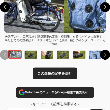
炎天下の中、工事現場や建築現場の定番「空調服」を着てバイクに乗車！
果たしてその効果は？ テスト車は50cc（原付一種）のホンダ・スーパーカ
この画像の記事を読む
ブ50。
→
Motor Fan のニュースをGoogle検索で優先表示
\
キーワードで記事を検索する
/