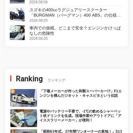
2026.08.06
スズキの400ccラグジュアリースクーター
「BURGMAN（バーグマン）400 ABS」の仕様を
変更し、8月18日に発売
2026.08.05
車内での仮眠、どこまで安全？エンジンかけっぱ
なしの危険性
2026.08.05
Ranking
ランキング
「下着メーカーが作った和製スーパーカー!?」F1エ
ンジンを積んだジオット・キャスピタという伝説
電源やバッテリー不要で、-1℃の飲めるシャーベッ
ト状ドリンクを生成。現場作業やアウトドアに「ア
イススラリーメーカー」が便利！
「昭和63年式、37年間ワンオーナーの意地！」S13