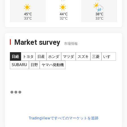
45°C
44°C
38°C
33°C
32°C
33°C
Market survey
市場情報
日経
トヨタ
日産
ホンダ
マツダ
スズキ
三菱
いすゞ
SUBARU
日野
ヤマハ発動機
TradingViewですべてのマーケットを追跡