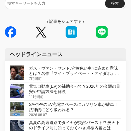
検索
\
記事をシェアする
/
ヘッドラインニュース
ガス・ヴァン・サントが“黄色い車”に込めた意味
とは？名作『マイ・プライベート・アイダホ』が
初のデジタルリマスター版で復活
7時間前
電気自動車(EV)の補助金って？2026年の金額の目
安や申請方法を解説
11時間前
SAやPAのEV充電スペースにガソリン車が駐車！
法律的にどう扱われる？
2026.08.07
真夏の高速道路でタイヤが突然バースト!? 炎天下
のドライブ前に知っておくべき点検内容とは