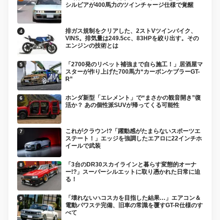
シルビアが400馬力のツインチャージ仕様で覚醒
排ガス規制をクリアした、2ストVツインバイク、
VINS。排気量は249.5cc、83HPを絞り出す。その
エンジンの技術とは
「2700発のリベット補強まで自ら施工！」居酒屋マ
スターが作り上げた700馬力“カーボンケブラーGT-
R”
ホンダ新型「エレメント」で“まさかの観音開き”復
活か？ あの個性派SUVが帰ってくる可能性
これがクラウン!?「躍動感がたまらないスポーツエ
ステート！」エッジを強調したエアロに22インチホ
イールで武装
「3台のDR30スカイラインと暮らす変態的オーナ
ー!?」スーパーシルエットに取り憑かれた日常に迫
る！
「壊れないハコスカを目指した結果…」エアコン＆
電動パワステ完備、旧車の常識を覆すGT-R仕様のす
べて