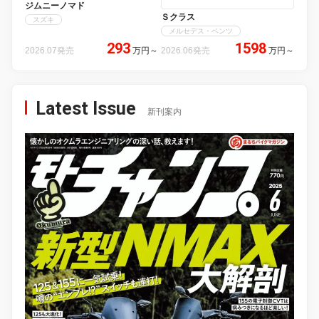
ジムニーノマド
Ｓクラス
スズキ
メルセデス・ベンツ
293
1598
2026.07発売
万円
～
2026.06発売
万円
～
Latest Issue
新刊案内