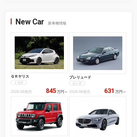
New Car
新車種情報
ＧＲヤリス
プレリュード
トヨタ
ホンダ
845
631
2026.08発売
万円
～
2026.08発売
万円
～