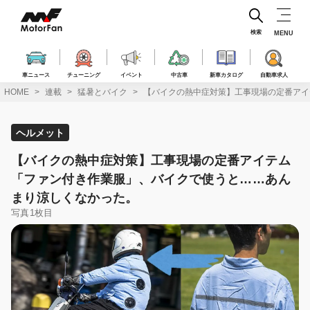
コ
ン
テ
検索
MENU
ン
ツ
へ
車ニュース
チューニング
イベント
中古車
新車カタログ
自動車求人
ス
HOME
連載
猛暑とバイク
【バイクの熱中症対策】工事現場の定番アイ
キ
ッ
プ
ヘルメット
【バイクの熱中症対策】工事現場の定番アイテム
「ファン付き作業服」、バイクで使うと……あん
まり涼しくなかった。
写真1枚目