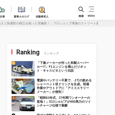
検索
MENU
古車
新車カタログ
自動車求人
速さと快適性の両立を狙った究極形！」プロショップ渾身のストリート最強GR86に
Ranking
ランキング
「下着メーカーが作った和製スーパー
カー!?」F1エンジンを積んだジオッ
ト・キャスピタという伝説
電源やバッテリー不要で、-1℃の飲める
シャーベット状ドリンクを生成。現場
作業やアウトドアに「アイススラリー
メーカー」が便利！
「昭和63年式、37年間ワンオーナーの
意地！」S13シルビアが400馬力のツイ
ンチャージ仕様で覚醒