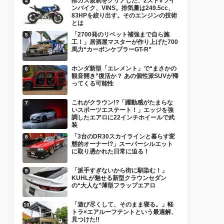
排ガス規制をクリアした、2ストVツイ
ンバイク、VINS。排気量は249.5cc、
83HPを絞り出す。そのエンジンの技術
とは
「2700発のリベット補強まで自ら施
工！」居酒屋マスターが作り上げた700
馬力“カーボンケブラーGT-R”
ホンダ新型「エレメント」で“まさかの
観音開き”復活か？ あの個性派SUVが帰
ってくる可能性
これがクラウン!?「躍動感がたまらな
いスポーツエステート！」エッジを強
調したエアロに22インチホイールで武
装
「3台のDR30スカイラインと暮らす変
態的オーナー!?」スーパーシルエット
に取り憑かれた日常に迫る！
「派手すぎないから街に馴染む！」
KUHLが魅せる新型クラウンセダン
の“大人な”薄型フラップエアロ
「遊び尽くして、そのまま寝る。」軽
トラ×エアルーフテントという最適解、
見つけた!!