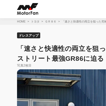
コ
ン
テ
ン
ツ
HOME
トヨタ
ＧＲ８６
「速さと快適性の両立を狙った究極
へ
ス
キ
ドレスアップ
ッ
プ
「速さと快適性の両立を狙
ストリート最強GR86に迫る
写真2枚目