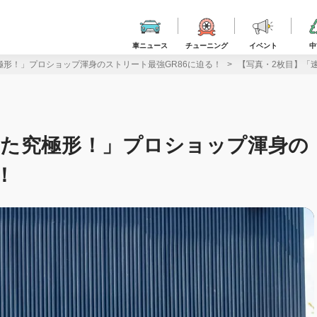
車ニュース
チューニング
イベント
中
形！」プロショップ渾身のストリート最強GR86に迫る！
【写真・2枚目】「
った究極形！」プロショップ渾身の
！