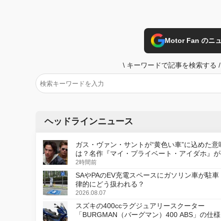
Motor Fan 
\
キーワードで記事を検索する
/
ヘッドラインニュース
ガス・ヴァン・サントが“黄色い車”に込めた意
は？名作『マイ・プライベート・アイダホ』が
デジタルリマスター版で復活
2時間前
SAやPAのEV充電スペースにガソリン車が駐車
律的にどう扱われる？
2026.08.07
スズキの400ccラグジュアリースクーター
「BURGMAN（バーグマン）400 ABS」の仕