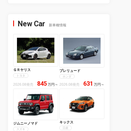
New Car
新車種情報
ＧＲヤリス
プレリュード
トヨタ
ホンダ
845
631
2026.08発売
万円
～
2026.08発売
万円
～
キックス
ジムニーノマド
日産
スズキ