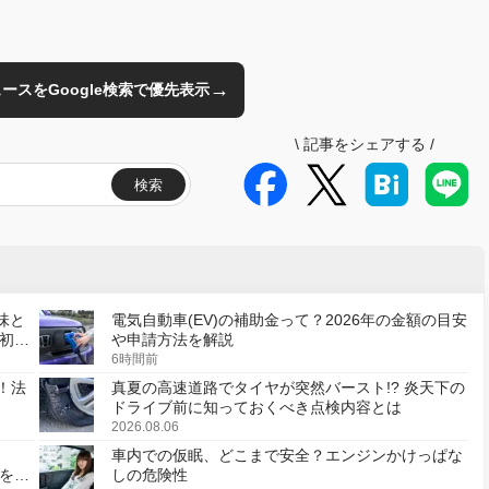
→
のニュースをGoogle検索で優先表示
\
記事をシェアする
/
検索
味と
電気自動車(EV)の補助金って？2026年の金額の目安
初の
や申請方法を解説
6時間前
！法
真夏の高速道路でタイヤが突然バースト!? 炎天下の
ドライブ前に知っておくべき点検内容とは
2026.08.06
車内での仮眠、どこまで安全？エンジンかけっぱな
様を変
しの危険性