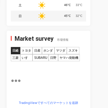
土
46°C
33°C
日
45°C
32°C
Market survey
市場情報
日経
トヨタ
日産
ホンダ
マツダ
スズキ
三菱
いすゞ
SUBARU
日野
ヤマハ発動機
TradingViewですべてのマーケットを追跡