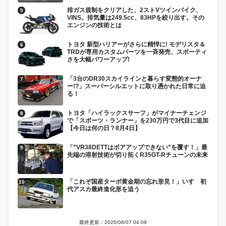
排ガス規制をクリアした、2ストVツインバイク、
VINS。排気量は249.5cc、83HPを絞り出す。その
エンジンの技術とは
トヨタ 新型ハリアーがさらに精悍に! モデリスタ＆
TRDが専用カスタムパーツを一斉発売、スポーティ
さを大幅パワーアップ!
「3台のDR30スカイラインと暮らす変態的オーナ
ー!?」スーパーシルエットに取り憑かれた日常に迫
る！
トヨタ「ハイラックスサーフ」がマイナーチェンジ
で「スポーツ・ランナー」を230万円で3代目に追加
【今日は何の日？8月4日】
「”VR38DETTはボアアップできない”を覆す！」最
先端の溶射技術が切り拓くR35GT-Rチューンの未来
「これぞ国産ターボ黄金期の忘れ形見！」いすゞ初
代アスカ最終進化形を追う
最終更新：2026/08/07 04:09