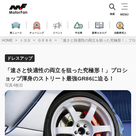
コ
ン
テ
検索
MENU
ン
ツ
へ
車ニュース
チューニング
イベント
中古車
新車カタログ
自動車求人
ス
HOME
トヨタ
ＧＲ８６
「速さと快適性の両立を狙った究極形！」プロ
キ
ッ
プ
ドレスアップ
「速さと快適性の両立を狙った究極形！」プロシ
ョップ渾身のストリート最強GR86に迫る！
写真4枚目