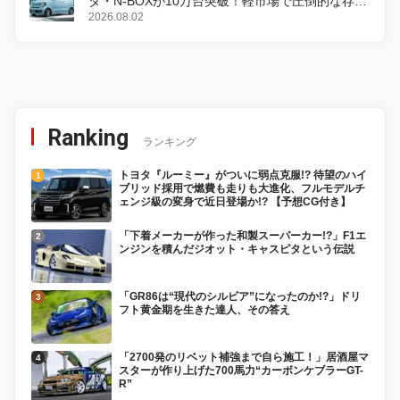
ダ・N-BOXが10万台突破！軽市場で圧倒的な存在
感
2026.08.02
Ranking
ランキング
トヨタ『ルーミー』がついに弱点克服!? 待望のハイ
ブリッド採用で燃費も走りも大進化、フルモデルチ
ェンジ級の変身で近日登場か!? 【予想CG付き】
「下着メーカーが作った和製スーパーカー!?」F1エ
ンジンを積んだジオット・キャスピタという伝説
「GR86は“現代のシルビア”になったのか!?」ドリ
フト黄金期を生きた達人、その答え
「2700発のリベット補強まで自ら施工！」居酒屋マ
スターが作り上げた700馬力“カーボンケブラーGT-
R”