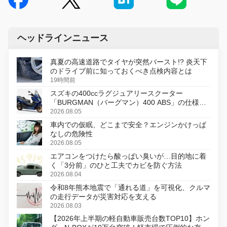
ヘッドラインニュース
真夏の高速道路でタイヤが突然バースト!? 炎天下
のドライブ前に知っておくべき点検内容とは
19時間前
スズキの400ccラグジュアリースクーター
「BURGMAN（バーグマン）400 ABS」の仕様を
変更し、8月18日に発売
2026.08.05
車内での仮眠、どこまで安全？エンジンかけっぱ
なしの危険性
2026.08.05
エアコンをつけたら酸っぱい臭いが…目的地に着
く「3分前」のひと工夫でカビを防ぐ方法
2026.08.04
令和8年熊本地震で「通れる道」を可視化、クルマ
の走行データが災害対応を支える
2026.08.03
【2026年上半期の軽自動車販売台数TOP10】ホン