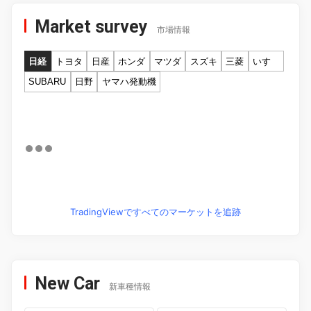
Market survey
市場情報
日経
トヨタ
日産
ホンダ
マツダ
スズキ
三菱
いすゞ
SUBARU
日野
ヤマハ発動機
TradingViewですべてのマーケットを追跡
New Car
新車種情報