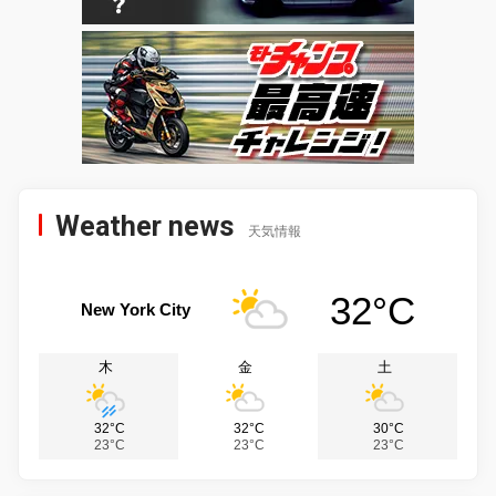
Weather news
天気情報
32°C
New York City
木
金
土
32°C
32°C
30°C
23°C
23°C
23°C