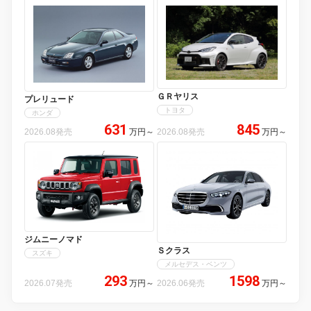
ＧＲヤリス
プレリュード
トヨタ
ホンダ
631
845
2026.08発売
万円
～
2026.08発売
万円
～
ジムニーノマド
Ｓクラス
スズキ
メルセデス・ベンツ
293
1598
2026.07発売
万円
～
2026.06発売
万円
～