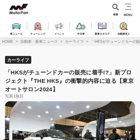
コ
ン
テ
検索
MENU
ン
ツ
へ
車ニュース
チューニング
イベント
中古車
新車カタログ
自動車求人
ス
HOME
自動車・新車ニュース
カーライフ
「HKSがチューンドカーの販
キ
ッ
プ
カーライフ
「HKSがチューンドカーの販売に着手!?」新プロ
ジェクト『THE HKS』の衝撃的内容に迫る【東京
オートサロン2024】
写真1枚目