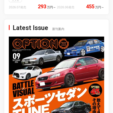
スズキ
293
455
2026.07発売
万円
～
2026.06発売
万円
～
Latest Issue
新刊案内