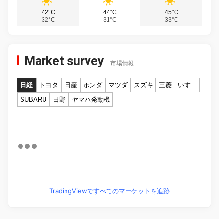
42°C
44°C
45°C
32°C
31°C
33°C
Market survey
市場情報
日経
トヨタ
日産
ホンダ
マツダ
スズキ
三菱
いすゞ
SUBARU
日野
ヤマハ発動機
TradingViewですべてのマーケットを追跡