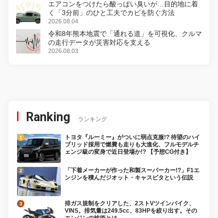
エアコンをつけたら酸っぱい臭いが…目的地に着
く「3分前」のひと工夫でカビを防ぐ方法
2026.08.04
令和8年熊本地震で「通れる道」を可視化、クルマ
の走行データが災害対応を支える
2026.08.03
Ranking
ランキング
トヨタ『ルーミー』がついに弱点克服!? 待望のハイ
ブリッド採用で燃費も走りも大進化、フルモデルチ
ェンジ級の変身で近日登場か!? 【予想CG付き】
「下着メーカーが作った和製スーパーカー!?」F1エ
ンジンを積んだジオット・キャスピタという伝説
排ガス規制をクリアした、2ストVツインバイク、
VINS。排気量は249.5cc、83HPを絞り出す。その
エンジンの技術とは