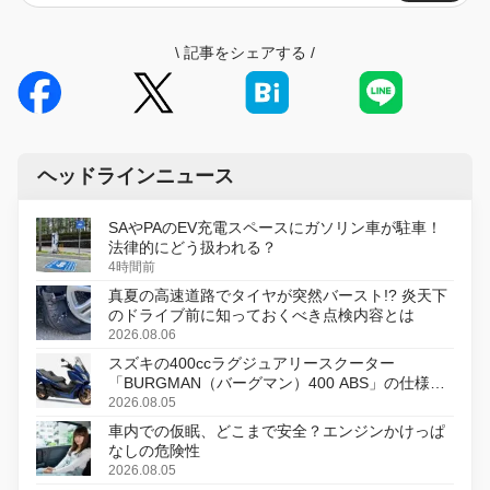
\
記事をシェアする
/
ヘッドラインニュース
SAやPAのEV充電スペースにガソリン車が駐車！
法律的にどう扱われる？
4時間前
真夏の高速道路でタイヤが突然バースト!? 炎天下
のドライブ前に知っておくべき点検内容とは
2026.08.06
スズキの400ccラグジュアリースクーター
「BURGMAN（バーグマン）400 ABS」の仕様を
変更し、8月18日に発売
2026.08.05
車内での仮眠、どこまで安全？エンジンかけっぱ
なしの危険性
2026.08.05