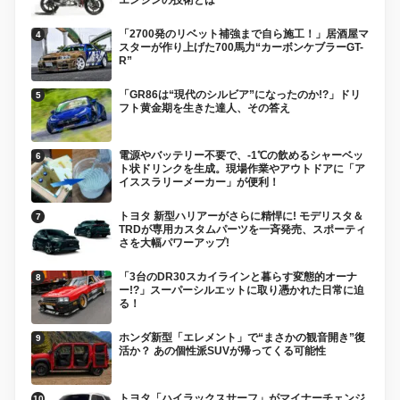
「2700発のリベット補強まで自ら施工！」居酒屋マ
スターが作り上げた700馬力“カーボンケブラーGT-
R”
「GR86は“現代のシルビア”になったのか!?」ドリ
フト黄金期を生きた達人、その答え
電源やバッテリー不要で、-1℃の飲めるシャーベッ
ト状ドリンクを生成。現場作業やアウトドアに「ア
イススラリーメーカー」が便利！
トヨタ 新型ハリアーがさらに精悍に! モデリスタ＆
TRDが専用カスタムパーツを一斉発売、スポーティ
さを大幅パワーアップ!
「3台のDR30スカイラインと暮らす変態的オーナ
ー!?」スーパーシルエットに取り憑かれた日常に迫
る！
ホンダ新型「エレメント」で“まさかの観音開き”復
活か？ あの個性派SUVが帰ってくる可能性
トヨタ「ハイラックスサーフ」がマイナーチェンジ