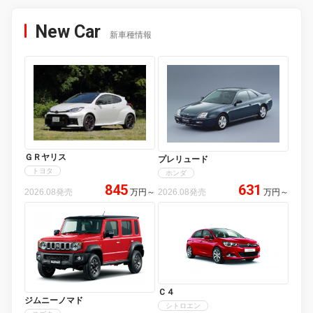
New Car
新車種情報
ＧＲヤリス
プレリュード
トヨタ
ホンダ
845
631
2026.08発売
万円
～
2026.08発売
万円
～
Ｃ４
ジムニーノマド
シトロエン