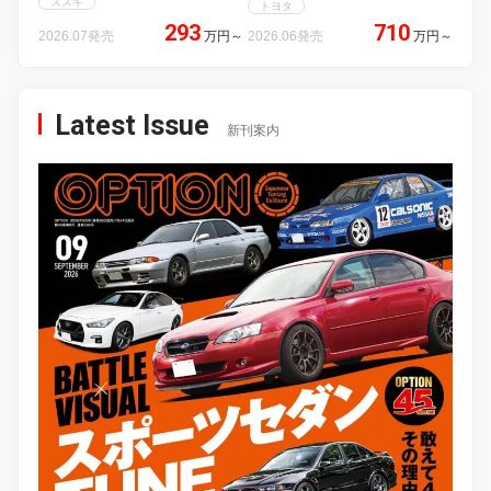
スズキ
トヨタ
293
710
2026.07発売
万円
～
2026.06発売
万円
～
Latest Issue
新刊案内