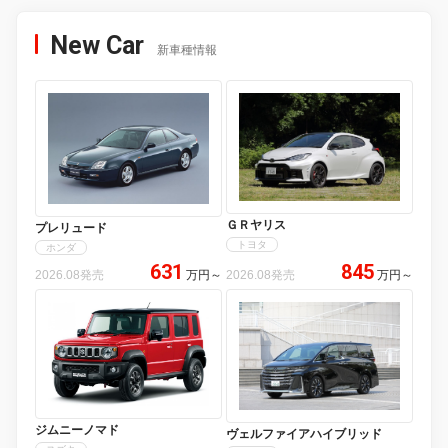
New Car
新車種情報
ＧＲヤリス
プレリュード
トヨタ
ホンダ
631
845
2026.08発売
万円
～
2026.08発売
万円
～
ジムニーノマド
ヴェルファイアハイブリッド