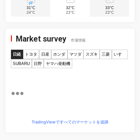
31°C
32°C
33°C
24°C
23°C
23°C
Market survey
市場情報
日経
トヨタ
日産
ホンダ
マツダ
スズキ
三菱
いすゞ
SUBARU
日野
ヤマハ発動機
TradingViewですべてのマーケットを追跡