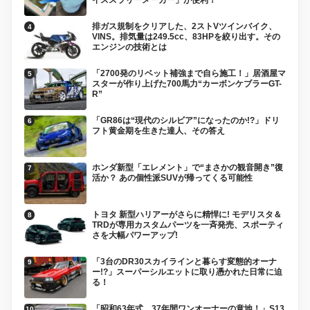
排ガス規制をクリアした、2ストVツインバイク、
VINS。排気量は249.5cc、83HPを絞り出す。その
エンジンの技術とは
「2700発のリベット補強まで自ら施工！」居酒屋マ
スターが作り上げた700馬力“カーボンケブラーGT-
R”
「GR86は“現代のシルビア”になったのか!?」ドリ
フト黄金期を生きた達人、その答え
ホンダ新型「エレメント」で“まさかの観音開き”復
活か？ あの個性派SUVが帰ってくる可能性
トヨタ 新型ハリアーがさらに精悍に! モデリスタ＆
TRDが専用カスタムパーツを一斉発売、スポーティ
さを大幅パワーアップ!
「3台のDR30スカイラインと暮らす変態的オーナ
ー!?」スーパーシルエットに取り憑かれた日常に迫
る！
「昭和63年式、37年間ワンオーナーの意地！」S13