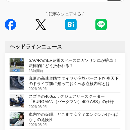
\
記事をシェアする
/
ヘッドラインニュース
SAやPAのEV充電スペースにガソリン車が駐車！
法律的にどう扱われる？
13時間前
真夏の高速道路でタイヤが突然バースト!? 炎天下
のドライブ前に知っておくべき点検内容とは
2026.08.06
スズキの400ccラグジュアリースクーター
「BURGMAN（バーグマン）400 ABS」の仕様を
変更し、8月18日に発売
2026.08.05
車内での仮眠、どこまで安全？エンジンかけっぱ
なしの危険性
2026.08.05