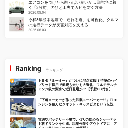
エアコンをつけたら酸っぱい臭いが…目的地に着
く「3分前」のひと工夫でカビを防ぐ方法
2026.08.04
令和8年熊本地震で「通れる道」を可視化、クルマ
の走行データが災害対応を支える
2026.08.03
Ranking
ランキング
トヨタ『ルーミー』がついに弱点克服!? 待望のハイ
ブリッド採用で燃費も走りも大進化、フルモデルチ
ェンジ級の変身で近日登場か!? 【予想CG付き】
「下着メーカーが作った和製スーパーカー!?」F1エ
ンジンを積んだジオット・キャスピタという伝説
電源やバッテリー不要で、-1℃の飲めるシャーベッ
ト状ドリンクを生成。現場作業やアウトドアに「ア
イススラリーメーカー」が便利！