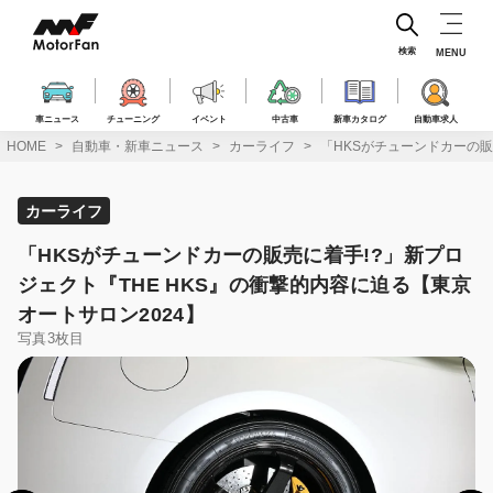
コ
ン
テ
検索
MENU
ン
ツ
へ
車ニュース
チューニング
イベント
中古車
新車カタログ
自動車求人
ス
HOME
自動車・新車ニュース
カーライフ
「HKSがチューンドカーの販
キ
ッ
プ
カーライフ
「HKSがチューンドカーの販売に着手!?」新プロ
ジェクト『THE HKS』の衝撃的内容に迫る【東京
オートサロン2024】
写真3枚目