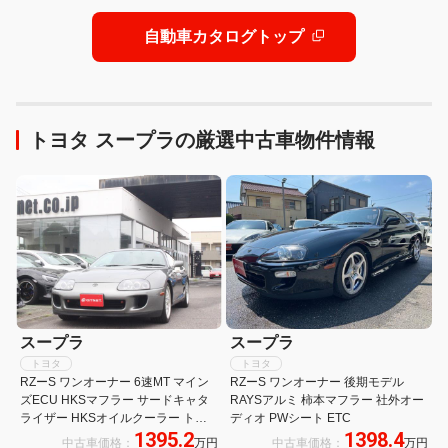
自動車カタログトップ
トヨタ スープラの厳選中古車物件情報
スープラ
スープラ
トヨタ
トヨタ
RZーS ワンオーナー 6速MT マイン
RZーS ワンオーナー 後期モデル
ズECU HKSマフラー サードキャタ
RAYSアルミ 柿本マフラー 社外オー
ライザー HKSオイルクーラー トラ
ディオ PWシート ETC
1395.2
1398.4
ストブーストコントローラー TRDツ
中古車価格：
万円
中古車価格：
万円