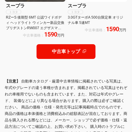
スープラ
スープラ
トヨタ
トヨタ
RZーS 後期型 6MT 公認ワイドボデ
3.0GTターボA 500台限定車 オリジ
ィ ヘッドライト ウィンカー新品交換
ナル車 5速MT
1590
ブリヂストンRW007 エグザスマフ
中古車価格：
万円
1590
ラー アルミインタークーラー アラゴ
中古車価格：
万円
スタ車高調 APEXキャタライザー
LSD Fコン金プロ
中古車トップ
【注意】
自動車カタログ・厳選中古車情報に掲載されている写真は、
年式やグレードの違う車種が含まれます。掲載されている写真はそれぞ
れの車種用でないものも含まれています。また、対応は年式やグレー
ド、 装備などにより異なる場合があります。購入の際は必ずご確認く
ださい。 商品の価格・仕様・発売元等は記事掲載時点でのものです。
商品の価格は本体価格と消費税込みの総額表記が混在しております。商
品を購入される際などには、メーカー、ショップで必ず価格・仕様・返
品方法についてご確認の上、お買い求め下さい。 購入時のトラブルに