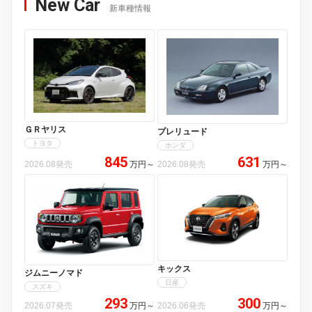
New Car
新車種情報
ＧＲヤリス
プレリュード
トヨタ
ホンダ
845
631
2026.08発売
万円
～
2026.08発売
万円
～
キックス
ジムニーノマド
日産
スズキ
293
300
2026.07発売
万円
～
2026.06発売
万円
～