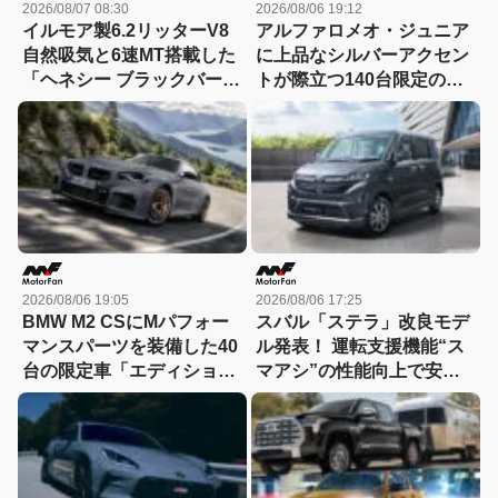
2026/08/07 08:30
2026/08/06 19:12
イルモア製6.2リッターV8
アルファロメオ・ジュニア
自然吸気と6速MT搭載した
に上品なシルバーアクセン
「ヘネシー ブラックバー
トが際立つ140台限定の
ド」がデビュー【動画】
「スポルト スペチアーレ」
が登場！
2026/08/06 19:05
2026/08/06 17:25
BMW M2 CSにMパフォー
スバル「ステラ」改良モデ
マンスパーツを装備した40
ル発表！ 運転支援機能“ス
台の限定車「エディショ
マアシ”の性能向上で安心
ン・エッジ」が登場！
感さらにアップ