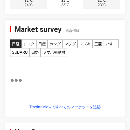
31°C
31°C
32°C
24°C
23°C
23°C
Market survey
市場情報
日経
トヨタ
日産
ホンダ
マツダ
スズキ
三菱
いすゞ
SUBARU
日野
ヤマハ発動機
TradingViewですべてのマーケットを追跡