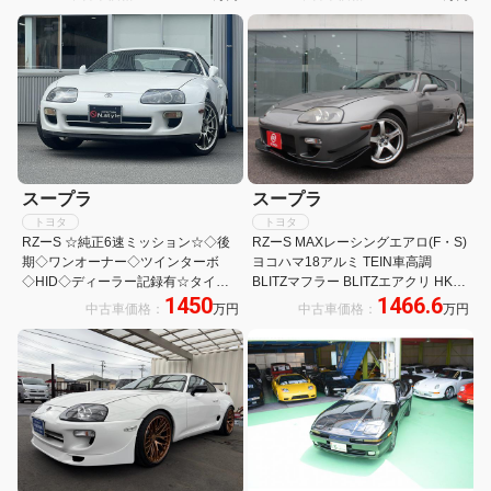
インプレートメタルクラッチ TEINフ
レックスZ車高調
スープラ
スープラ
トヨタ
トヨタ
RZーS ☆純正6速ミッション☆◇後
RZーS MAXレーシングエアロ(F・S)
期◇ワンオーナー◇ツインターボ
ヨコハマ18アルミ TEIN車高調
◇HID◇ディーラー記録有☆タイミ
BLITZマフラー BLITZエアクリ HKS
1450
1466.6
ングベルト交換済み☆
インタークーラー BLITZブースト・
中古車価格：
万円
中古車価格：
万円
水温メーター