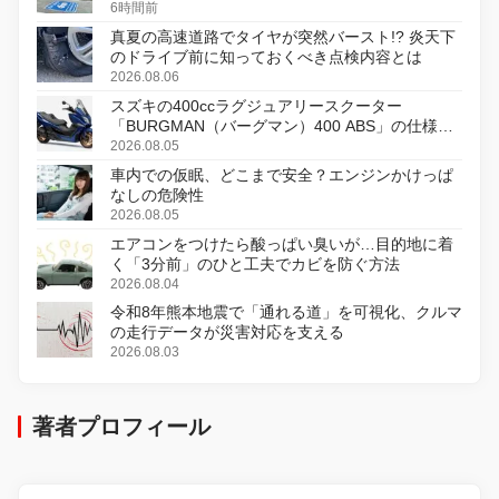
6時間前
真夏の高速道路でタイヤが突然バースト!? 炎天下
のドライブ前に知っておくべき点検内容とは
2026.08.06
スズキの400ccラグジュアリースクーター
「BURGMAN（バーグマン）400 ABS」の仕様を
変更し、8月18日に発売
2026.08.05
車内での仮眠、どこまで安全？エンジンかけっぱ
なしの危険性
2026.08.05
エアコンをつけたら酸っぱい臭いが…目的地に着
く「3分前」のひと工夫でカビを防ぐ方法
2026.08.04
令和8年熊本地震で「通れる道」を可視化、クルマ
の走行データが災害対応を支える
2026.08.03
著者プロフィール