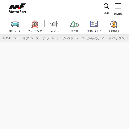
コ
ン
テ
検索
MENU
ン
ツ
へ
車ニュース
チューニング
イベント
中古車
新車カタログ
自動車求人
ス
HOME
トヨタ
スープラ
チームやドライバーからのフィードバックでよりド
キ
ッ
プ