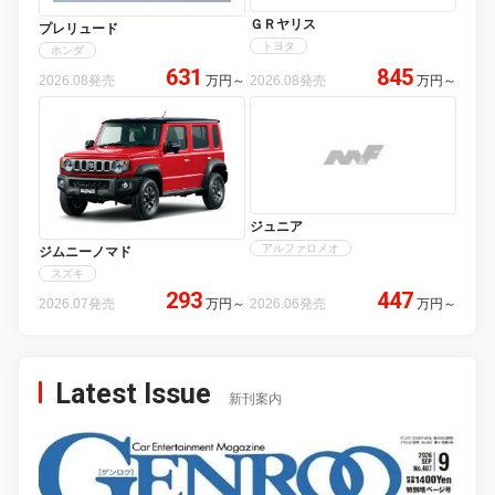
ＧＲヤリス
プレリュード
トヨタ
ホンダ
631
845
2026.08発売
万円
～
2026.08発売
万円
～
ジュニア
アルファロメオ
ジムニーノマド
スズキ
293
447
2026.07発売
万円
～
2026.06発売
万円
～
Latest Issue
新刊案内