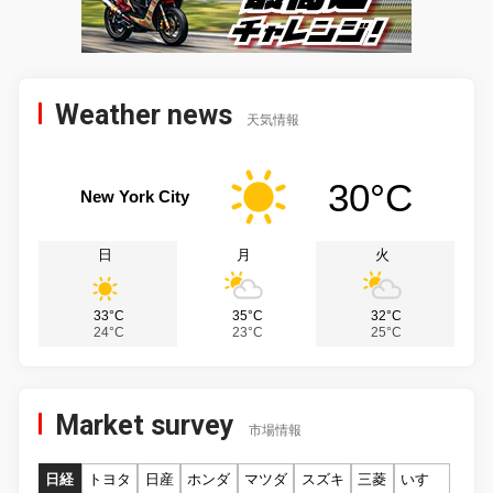
Weather news
天気情報
30°C
New York City
日
月
火
33°C
35°C
32°C
24°C
23°C
25°C
Market survey
市場情報
日経
トヨタ
日産
ホンダ
マツダ
スズキ
三菱
いすゞ