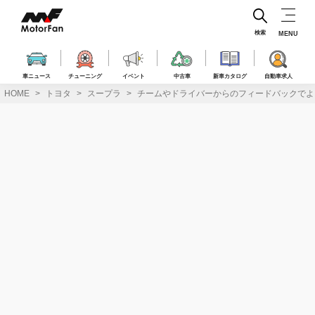
コ
ン
テ
検索
MENU
ン
ツ
へ
車ニュース
チューニング
イベント
中古車
新車カタログ
自動車求人
ス
HOME
トヨタ
スープラ
チームやドライバーからのフィードバックでよりド
キ
ッ
プ