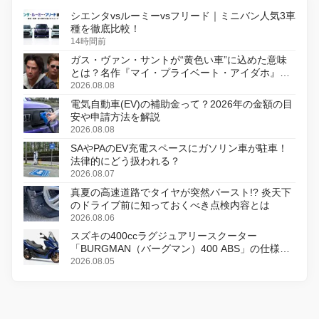
シエンタvsルーミーvsフリード｜ミニバン人気3車
種を徹底比較！
14時間前
ガス・ヴァン・サントが“黄色い車”に込めた意味
とは？名作『マイ・プライベート・アイダホ』が
初のデジタルリマスター版で復活
2026.08.08
電気自動車(EV)の補助金って？2026年の金額の目
安や申請方法を解説
2026.08.08
SAやPAのEV充電スペースにガソリン車が駐車！
法律的にどう扱われる？
2026.08.07
真夏の高速道路でタイヤが突然バースト!? 炎天下
のドライブ前に知っておくべき点検内容とは
2026.08.06
スズキの400ccラグジュアリースクーター
「BURGMAN（バーグマン）400 ABS」の仕様を
変更し、8月18日に発売
2026.08.05