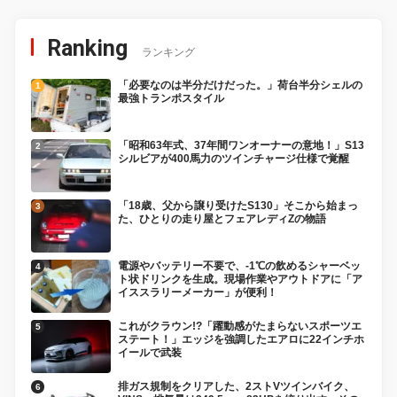
Ranking
ランキング
「必要なのは半分だけだった。」荷台半分シェルの
最強トランポスタイル
「昭和63年式、37年間ワンオーナーの意地！」S13
シルビアが400馬力のツインチャージ仕様で覚醒
「18歳、父から譲り受けたS130」そこから始まっ
た、ひとりの走り屋とフェアレディZの物語
電源やバッテリー不要で、-1℃の飲めるシャーベッ
ト状ドリンクを生成。現場作業やアウトドアに「ア
イススラリーメーカー」が便利！
これがクラウン!?「躍動感がたまらないスポーツエ
ステート！」エッジを強調したエアロに22インチホ
イールで武装
排ガス規制をクリアした、2ストVツインバイク、