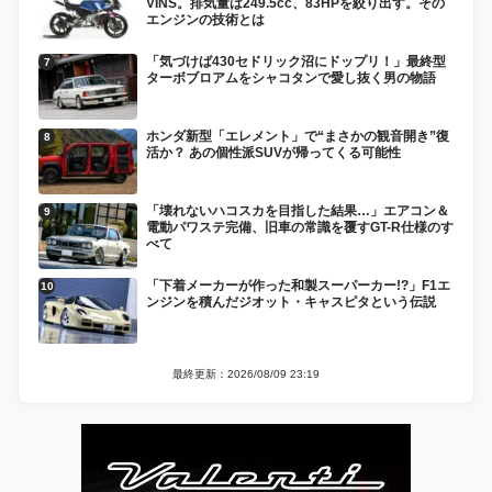
VINS。排気量は249.5cc、83HPを絞り出す。その
エンジンの技術とは
「気づけば430セドリック沼にドップリ！」最終型
ターボブロアムをシャコタンで愛し抜く男の物語
ホンダ新型「エレメント」で“まさかの観音開き”復
活か？ あの個性派SUVが帰ってくる可能性
「壊れないハコスカを目指した結果…」エアコン＆
電動パワステ完備、旧車の常識を覆すGT-R仕様のす
べて
「下着メーカーが作った和製スーパーカー!?」F1エ
ンジンを積んだジオット・キャスピタという伝説
最終更新：2026/08/09 23:19