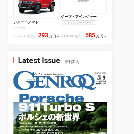
ジープ・アベンジャー
ジムニーノマド
クライスラー・ジープ
スズキ
293
585
2026.07発売
万円
～
2026.06発売
万円
～
Latest Issue
新刊案内