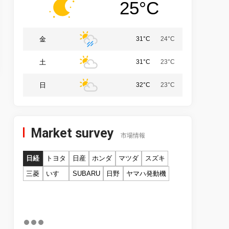
25°C
金
31°C
24°C
土
31°C
23°C
日
32°C
23°C
Market survey
市場情報
日経
トヨタ
日産
ホンダ
マツダ
スズキ
三菱
いすゞ
SUBARU
日野
ヤマハ発動機