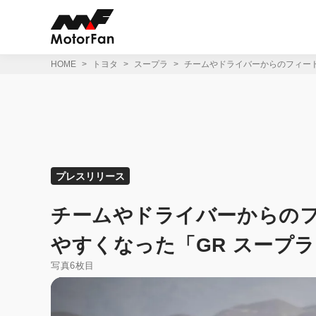
コ
ン
テ
ン
ツ
HOME
トヨタ
スープラ
チームやドライバーからのフィードバ
へ
ス
キ
ッ
プ
プレスリリース
チームやドライバーからの
やすくなった「GR スープラ 
写真6枚目