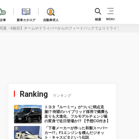
検索
MENU
古車
新車カタログ
自動車求人
写真・6枚目】チームやドライバーからのフィードバックでよりドライブしやすくなった「
Ranking
ランキング
トヨタ『ルーミー』がついに弱点克
服!? 待望のハイブリッド採用で燃費も
走りも大進化、フルモデルチェンジ級
の変身で近日登場か!? 【予想CG付き】
「下着メーカーが作った和製スーパー
カー!?」F1エンジンを積んだジオッ
ト・キャスピタという伝説