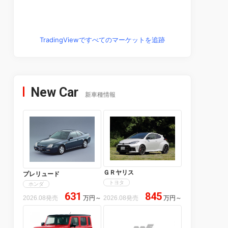
TradingViewですべてのマーケットを追跡
New Car
新車種情報
ＧＲヤリス
プレリュード
トヨタ
ホンダ
631
845
2026.08発売
万円
～
2026.08発売
万円
～