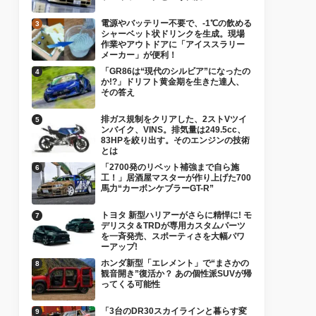
電源やバッテリー不要で、-1℃の飲める
シャーベット状ドリンクを生成。現場
作業やアウトドアに「アイススラリー
メーカー」が便利！
「GR86は“現代のシルビア”になったの
か!?」ドリフト黄金期を生きた達人、
その答え
排ガス規制をクリアした、2ストVツイ
ンバイク、VINS。排気量は249.5cc、
83HPを絞り出す。そのエンジンの技術
とは
「2700発のリベット補強まで自ら施
工！」居酒屋マスターが作り上げた700
馬力“カーボンケブラーGT-R”
トヨタ 新型ハリアーがさらに精悍に! モ
デリスタ＆TRDが専用カスタムパーツ
を一斉発売、スポーティさを大幅パワ
ーアップ!
ホンダ新型「エレメント」で“まさかの
観音開き”復活か？ あの個性派SUVが帰
ってくる可能性
「3台のDR30スカイラインと暮らす変