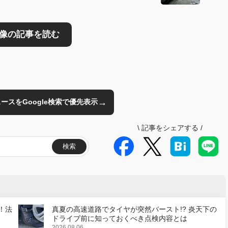
→
のニュースをGoogle検索で優先表示
\
記事をシェアする
/
検索
！法
真夏の高速道路でタイヤが突然バースト!? 炎天下の
ドライブ前に知っておくべき点検内容とは
2026.08.06