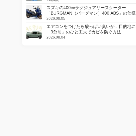
スズキの400ccラグジュアリースクーター
「BURGMAN（バーグマン）400 ABS」の仕
更し、8月18日に発売
2026.08.05
エアコンをつけたら酸っぱい臭いが…目的地に
「3分前」のひと工夫でカビを防ぐ方法
2026.08.04