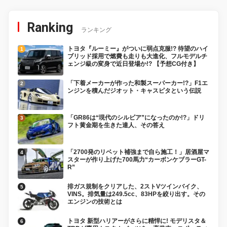
Ranking
ランキング
トヨタ『ルーミー』がついに弱点克服!? 待望のハイ
ブリッド採用で燃費も走りも大進化、フルモデルチ
ェンジ級の変身で近日登場か!? 【予想CG付き】
「下着メーカーが作った和製スーパーカー!?」F1エ
ンジンを積んだジオット・キャスピタという伝説
「GR86は“現代のシルビア”になったのか!?」ドリ
フト黄金期を生きた達人、その答え
「2700発のリベット補強まで自ら施工！」居酒屋マ
スターが作り上げた700馬力“カーボンケブラーGT-
R”
排ガス規制をクリアした、2ストVツインバイク、
VINS。排気量は249.5cc、83HPを絞り出す。その
エンジンの技術とは
トヨタ 新型ハリアーがさらに精悍に! モデリスタ＆