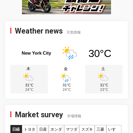
Weather news
天気情報
30°C
New York City
木
金
土
31°C
31°C
31°C
24°C
24°C
23°C
Market survey
市場情報
日経
トヨタ
日産
ホンダ
マツダ
スズキ
三菱
いすゞ