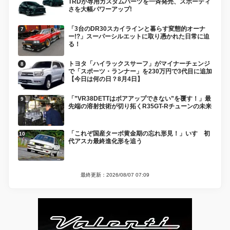
TRDが専用カスタムパーツを一斉発売、スポーティ
さを大幅パワーアップ!
「3台のDR30スカイラインと暮らす変態的オーナ
ー!?」スーパーシルエットに取り憑かれた日常に迫
る！
トヨタ「ハイラックスサーフ」がマイナーチェンジ
で「スポーツ・ランナー」を230万円で3代目に追加
【今日は何の日？8月4日】
「”VR38DETTはボアアップできない”を覆す！」最
先端の溶射技術が切り拓くR35GT-Rチューンの未来
「これぞ国産ターボ黄金期の忘れ形見！」いすゞ初
代アスカ最終進化形を追う
最終更新：2026/08/07 07:09