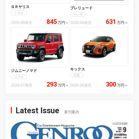
ＧＲヤリス
プレリュード
トヨタ
ホンダ
845
631
2026.08発売
万円
～
2026.08発売
万円
～
キックス
ジムニーノマド
日産
スズキ
293
300
2026.07発売
万円
～
2026.06発売
万円
～
Latest Issue
新刊案内