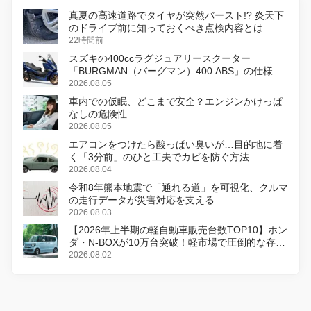
真夏の高速道路でタイヤが突然バースト!? 炎天下
のドライブ前に知っておくべき点検内容とは
22時間前
スズキの400ccラグジュアリースクーター
「BURGMAN（バーグマン）400 ABS」の仕様を
変更し、8月18日に発売
2026.08.05
車内での仮眠、どこまで安全？エンジンかけっぱ
なしの危険性
2026.08.05
エアコンをつけたら酸っぱい臭いが…目的地に着
く「3分前」のひと工夫でカビを防ぐ方法
2026.08.04
令和8年熊本地震で「通れる道」を可視化、クルマ
の走行データが災害対応を支える
2026.08.03
【2026年上半期の軽自動車販売台数TOP10】ホン
ダ・N-BOXが10万台突破！軽市場で圧倒的な存在
感
2026.08.02