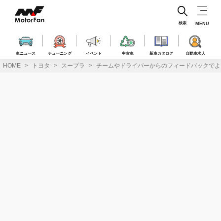
コ
ン
テ
検索
MENU
ン
ツ
へ
車ニュース
チューニング
イベント
中古車
新車カタログ
自動車求人
ス
HOME
トヨタ
スープラ
チームやドライバーからのフィードバックでよりド
キ
ッ
プ