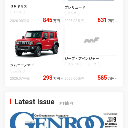
ＧＲヤリス
プレリュード
トヨタ
ホンダ
845
631
2026.08発売
万円
～
2026.08発売
万円
～
ジープ・アベンジャー
クライスラー・ジープ
ジムニーノマド
スズキ
293
585
2026.07発売
万円
～
2026.06発売
万円
～
Latest Issue
新刊案内