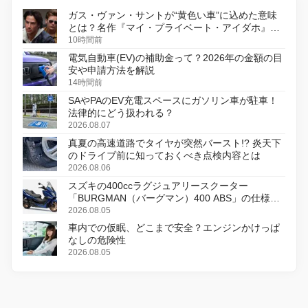
ガス・ヴァン・サントが“黄色い車”に込めた意味
とは？名作『マイ・プライベート・アイダホ』が
初のデジタルリマスター版で復活
10時間前
電気自動車(EV)の補助金って？2026年の金額の目
安や申請方法を解説
14時間前
SAやPAのEV充電スペースにガソリン車が駐車！
法律的にどう扱われる？
2026.08.07
真夏の高速道路でタイヤが突然バースト!? 炎天下
のドライブ前に知っておくべき点検内容とは
2026.08.06
スズキの400ccラグジュアリースクーター
「BURGMAN（バーグマン）400 ABS」の仕様を
変更し、8月18日に発売
2026.08.05
車内での仮眠、どこまで安全？エンジンかけっぱ
なしの危険性
2026.08.05