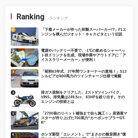
Ranking
ランキング
「下着メーカーが作った和製スーパーカー!?」F1エ
ンジンを積んだジオット・キャスピタという伝説
電源やバッテリー不要で、-1℃の飲めるシャーベッ
ト状ドリンクを生成。現場作業やアウトドアに「ア
イススラリーメーカー」が便利！
「昭和63年式、37年間ワンオーナーの意地！」S13
シルビアが400馬力のツインチャージ仕様で覚醒
排ガス規制をクリアした、2ストVツインバイク、
VINS。排気量は249.5cc、83HPを絞り出す。その
エンジンの技術とは
「2700発のリベット補強まで自ら施工！」居酒屋マ
スターが作り上げた700馬力“カーボンケブラーGT-
R”
ホンダ新型「エレメント」で“まさかの観音開き”復