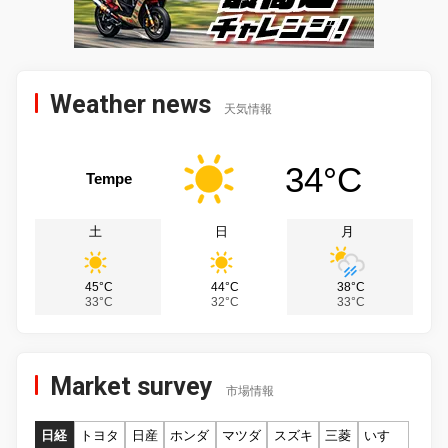
Weather news
天気情報
34°C
Tempe
土
日
月
45°C
44°C
38°C
33°C
32°C
33°C
Market survey
市場情報
日経
トヨタ
日産
ホンダ
マツダ
スズキ
三菱
いすゞ