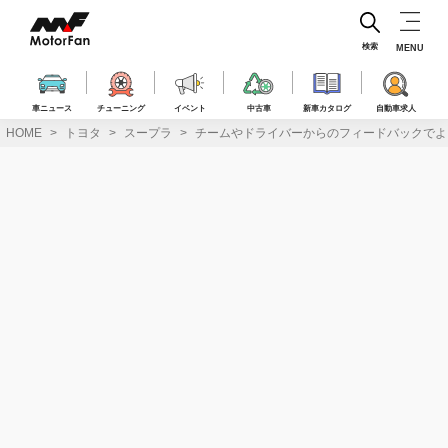
コ
ン
テ
検索
MENU
ン
ツ
へ
車ニュース
チューニング
イベント
中古車
新車カタログ
自動車求人
ス
HOME
トヨタ
スープラ
チームやドライバーからのフィードバックでよりド
キ
ッ
プ