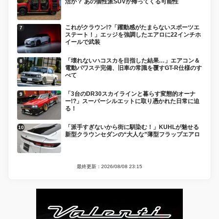
活か？ あの個性派SUVが帰ってくる可能性
これがクラウン!?「躍動感がたまらないスポーツエ
ステート！」エッジを強調したエアロに22インチホ
イールで武装
「壊れないハコスカを目指した結果…」エアコン＆
電動パワステ完備、旧車の常識を覆すGT-R仕様のす
べて
「3台のDR30スカイラインと暮らす変態的オーナ
ー!?」スーパーシルエットに取り憑かれた日常に迫
る！
「派手すぎないから街に馴染む！」KUHLが魅せる
新型クラウンセダンの“大人な”薄型フラップエアロ
最終更新：2026/08/08 23:15