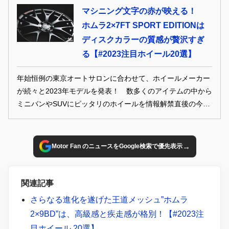
ドカラーで愛車を飾るのも一手。カスタムの基本である足元
マシニング文字の赤が映える！
メイク、今年狙狙うべき1本を見つけ出そう！
ホムラ2×7FT SPORT EDITIONは
ディスクカラーの質感が贅沢すぎ
る【#2023注目ホイール20選】
年始恒例の東京オートサロンに合わせて、ホイールメーカー
が続々と2023年モデルを発表！ 数多くのアイテムの中から
ミニバンやSUVにピッタリのホイールを情報解禁直後の今、
大量捕獲でどこよりも早く、詳しく紹介だ。既存モデルの新
色や限定色も例年に比べて多い印象だから、そんなリミテッ
ドカラーで愛車を飾るのも一手。カスタムの基本である足元
→
Motor Fan のニュースをGoogle検索で優先表示
メイク、今年狙狙うべき1本を見つけ出そう！
関連記事
さらなる進化を遂げた王道メッシュ”ホムラ
2×9BD”は、高級感と疾走感が格別！【#2023注
目ホイール 20選】