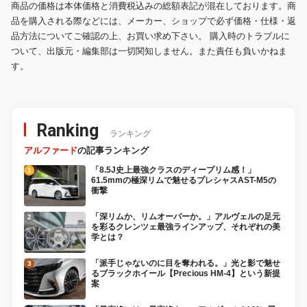
商品の価格は本体価格と消費税込みの総額表記が混在しております。商
品を購入される際などには、メーカー、ショップで必ず価格・仕様・返
品方法についてご確認の上、お買い求め下さい。 購入時のトラブルに
ついて、出版元・編集部は一切関知しません。また責任も負いかねま
す。
Ranking
ランキング
アルファード
の記事ランキング
「8.5J史上最強クラスのディープリム感！」
61.5mmの極深リムで魅せるプレシャスAST-M5の
衝撃
「深リムか、リムオーバーか。」アルヴェルの足元
を彩るクレンツェ最強ラインアップ、それぞれの美
学とは？
「派手じゃないのに目を奪われる。」光と影で魅せ
るブラックホイール【Precious HM-4】という新提
案