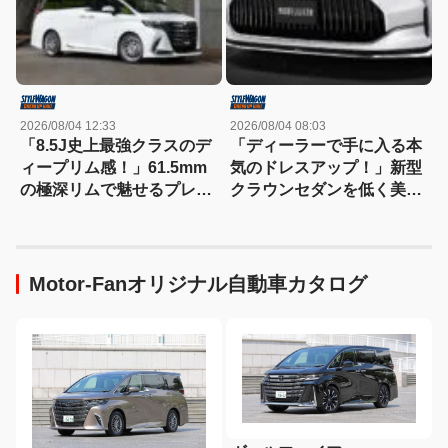
2026/08/04 12:33
2026/08/04 08:03
「8.5J史上最強クラスのデ
「ディーラーで手に入る本
ィープリム感！」61.5mm
気のドレスアップ！」新型
の極深リムで魅せるプレシ
クラウンセダンを低く美し
ャスAST-M5の衝撃
く魅せるモデリスタの流儀
Motor-Fanオリジナル自動車カタログ