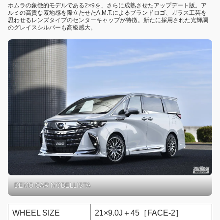
ホムラの象徴的モデルである2×9を、さらに成熟させたアップデート版。ア
ルミの高貴な素地感を際立たせたA.M.T.によるブランドロゴ、ガラス工芸を
思わせるレンズタイプのセンターキャップが特徴。新たに採用された光輝調
のグレイスシルバーも高級感大。
DEMO CAR MODELLISTA
WHEEL SIZE
21×9.0J＋45［FACE-2］