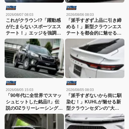
2026/08/07 08:03
2026/08/06 08:03
これがクラウン!?「躍動感
「派手すぎず上品に引き締
がたまらないスポーツエス
める！」新型クラウンエス
テート！」エッジを強調し
テートを都会的に魅せる、
たエアロに22インチホイー
モデリスタのディーラーで
ルで武装
買える流麗スタイル
2026/08/05 15:03
2026/08/05 08:03
「90年代に全世界でスマッ
「派手すぎないから街に馴
シュヒットした銘品!!」伝
染む！」KUHLが魅せる新
説のOZラリーレーシングを
型クラウンセダンの“大人
今だからこそ狙いたい！
な”薄型フラップエアロ