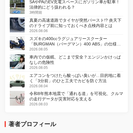
SAやPAのEV充電スペースにガソリン車が駐車！
法律的にどう扱われる？
3時間前
真夏の高速道路でタイヤが突然バースト!? 炎天下
のドライブ前に知っておくべき点検内容とは
2026.08.06
スズキの400ccラグジュアリースクーター
「BURGMAN（バーグマン）400 ABS」の仕様を
変更し、8月18日に発売
2026.08.05
車内での仮眠、どこまで安全？エンジンかけっぱ
なしの危険性
2026.08.05
エアコンをつけたら酸っぱい臭いが…目的地に着
く「3分前」のひと工夫でカビを防ぐ方法
2026.08.04
令和8年熊本地震で「通れる道」を可視化、クルマ
の走行データが災害対応を支える
2026.08.03
著者プロフィール