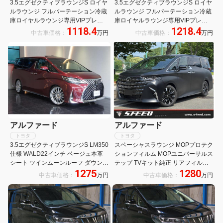
3.5エグゼクティブラウンジS ロイヤ
3.5エグゼクティブラウンジS ロイヤ
ルラウンジ フルパーテーション冷蔵
ルラウンジ フルパーテーション冷蔵
庫ロイヤルラウンジ専用VIPプレミ
庫ロイヤルラウンジ専用VIPプレミ
1118.4
1218.4
アムナッパ本革シートリヤエンター
アムナッパ本革シートリヤエンタテ
中古車価格：
万円
中古車価格：
万円
テイメント24型ディスプレイ集中コ
イメント24型ディスプレイ集中コン
ントロールタッチパネル前後間通話
トロールタッチパネルリラクゼーシ
リラクゼーションシステムモデリス
ョンシステム前後間通話システムモ
タエアロLED
デリスタエアロ
アルファード
アルファード
トヨタ
トヨタ
3.5エグゼクティブラウンジS LM350
スペーシャスラウンジ MOPプロテク
仕様 WALD22インチ ベージュ本革
ションフィルム MOPユニバーサルス
シート ツインムーンルーフ ダウンサ
テップ TVキット純正 リアフィルム
1275
1280
ス 4WD 電動リアゲート クルーズコ
サイドエンブレムイルミ 4人乗り 19
中古車価格：
万円
中古車価格：
万円
ントロール キーレス シートヒーター
インチAW