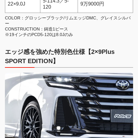
5-114.3／5-
22×9.0J
9万9000円
120
COLOR：グロッシーブラック/リムエッジDMC、グレイスシルバ
ー
CONSTRUCTION：鋳造1ピース
※19インチのPCD5-120は8.0Jのみ
エッジ感を強めた特別色仕様【2×9Plus
SPORT EDITION】