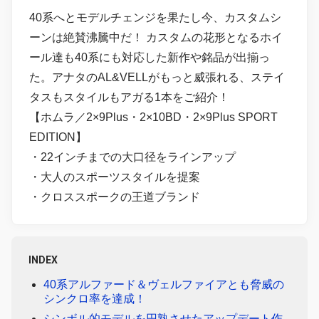
40系へとモデルチェンジを果たし今、カスタムシ
ーンは絶賛沸騰中だ！ カスタムの花形となるホイ
ール達も40系にも対応した新作や銘品が出揃っ
た。アナタのAL&VELLがもっと威張れる、ステイ
タスもスタイルもアガる1本をご紹介！
【ホムラ／2×9Plus・2×10BD・2×9Plus SPORT
EDITION】
・22インチまでの大口径をラインアップ
・大人のスポーツスタイルを提案
・クロススポークの王道ブランド
INDEX
40系アルファード＆ヴェルファイアとも脅威の
シンクロ率を達成！
シンボル的モデルを円熟させたアップデート作