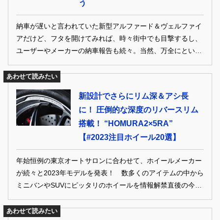
う
納車が遅いと言われていた新型アルファード＆ヴェルファイ
アだけど、フタを開けてみれば、時々街中でも目撃するし、
ユーザーやメーカーの納車報告も続々。当然、万全にという
わけにはいかないだろうが、当初の予定よりはいい感じ!?
そんな背景もあって、カスタムコーディネイトも徐々にスタ
あわせて読みたい
ート！ ホイール＆タイヤはもちろん、足まわりを中心に純
新設計でさらにリム深＆アシ長
正＋αのスタイルが登場中だ。すでに納車された人は、初め
に！ 圧倒的な深度のリバースリム
の一歩探しの参考に、納車待ちの人は、妄想チューンを楽し
搭載！ “HOMURA2×5RA”
んで、そしてアルヴェル購入を迷っている人は検討材料に
と、アルヴェルカスタムライフを是非!!
【#2023注目ホイール20選】
年始恒例の東京オートサロンに合わせて、ホイールメーカー
が続々と2023年モデルを発表！ 数多くのアイテムの中から
ミニバンやSUVにピッタリのホイールを情報解禁直後の今、
大量捕獲でどこよりも早く、詳しく紹介だ。既存モデルの新
色や限定色も例年に比べて多い印象だから、そんなリミテッ
あわせて読みたい