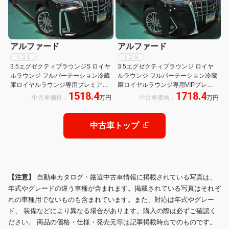
アルファード
アルファード
トヨタ
トヨタ
3.5エグゼクティブラウンジS ロイヤ
3.5エグゼクティブラウンジ ロイヤ
ルラウンジ フルパーテーション冷蔵
ルラウンジ フルパーテーション冷蔵
庫ロイヤルラウンジ専用プレミアム
庫ロイヤルラウンジ専用VIPプレミ
1518.4
1718.4
ナッパ本革リラクゼーションシート
アムナッパ本革エアシートリヤエン
中古車価格：
万円
中古車価格：
万円
前後間通話機能JBLプレミアムサウ
ターテイメント24型ディスプレイ集
ンド17SPリヤエンターテイメント
中コントロールタッチパネル前後間
24型ディスプレイ集中コントロール
通話機能リラクゼーションシステム
中古車トップ
タッチパネル
おくだけ充電
【注意】
自動車カタログ・厳選中古車情報に掲載されている写真は、
年式やグレードの違う車種が含まれます。掲載されている写真はそれぞ
れの車種用でないものも含まれています。また、対応は年式やグレー
ド、 装備などにより異なる場合があります。購入の際は必ずご確認く
ださい。 商品の価格・仕様・発売元等は記事掲載時点でのものです。