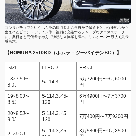
コンサバティブというホムラの原点をホムラ自身で超えるという挑戦心から
生まれたビヨンドデザイン作。複雑に交錯するシャープなクロススポーク
に、奥行きと高低差を与えて強烈な立体感を演出。リムオーバー形状で足長
感も大。
【HOMURA 2×10BD（ホムラ・ツーバイテンBD）】
SIZE
H-PCD
PRICE
18×7.5J〜
5万7200円〜6万6000
5-114.3
8.0J
円
19×8.0J〜
5-114.3／5-
6万4900円〜7万3700
8.5J
120
円
20×8.5J〜
5-114.3／5-
7万400円〜7万9200円
9.0J
120
5-114.3／5-
8万5800円〜9万3500
21×9.0J