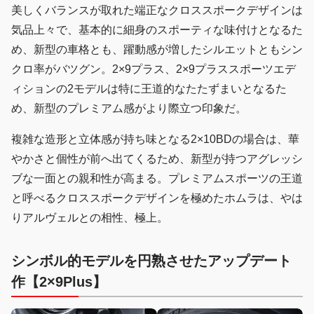
美しくバランスが取れた端正なクロススポークデザインは
気品上々で、基本的に細身のスポーティな味付けとなるた
め、新型の車格とも、躍動感が増したシルエットともシン
クロ率がバツグン。2×9プラス、2×9プラススポーツエデ
ィションの2モデルは特に王道的なたたずまいとなるた
め、新型のプレミアム感がより際立つ印象だ。
複雑な造形と立体感が持ち味となる2×10BDの場合は、華
やかさと個性が前へ出てくるため、新型が持つアグレッシ
ブな一面との親和性が高まる。プレミアムスポーツの王道
と呼べるクロススポークデザインを極めたホムラは、やは
りアルヴェルとの相性、極上。
シンボル的モデルを円熟させたアップデート
作【2×9Plus】