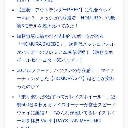
【三菱・アウトランダーPHEV】に似合うホイ
ールは？ メッシュの求道者「HOMURA」の最
新3モデルを履き比べてみた！
縦横無尽に描かれる先鋭的スポークが光る
「HOMURA 2×10BD」、次世代メッシュフォル
がハリアーのプレミアム感を増幅！【魅せるホ
イール for トヨタ・80ハリアー】
30アルファード、バツグンの存在感！ マイナ
ーチェンジした【HOMURA 2×7】はどこが変わ
ったのか？
「乗り継いだ3台すべてがレイズホイール！」総
勢500台を超えるレイズオーナーが富士スピード
ウェイに集結！ #みんなが履いてるレイズホイ
ールを拝見 Vol.3【RAYS FAN MEETING