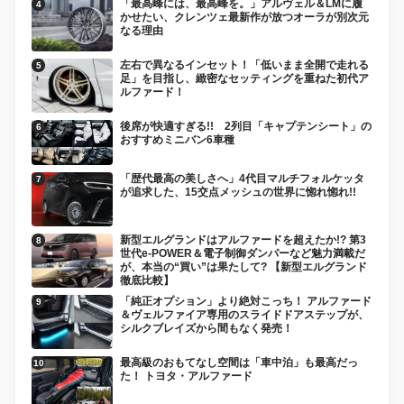
「最高峰には、最高峰を。」アルヴェル＆LMに履
かせたい、クレンツェ最新作が放つオーラが別次元
なる理由
左右で異なるインセット！「低いまま全開で走れる
足」を目指し、緻密なセッティングを重ねた初代ア
ルファード！
後席が快適すぎる!! 2列目「キャプテンシート」の
おすすめミニバン6車種
「歴代最高の美しさへ」4代目マルチフォルケッタ
が追求した、15交点メッシュの世界に惚れ惚れ!!
新型エルグランドはアルファードを超えたか!? 第3
世代e-POWER＆電子制御ダンパーなど魅力満載だ
が、本当の“買い”は果たして? 【新型エルグランド
徹底比較】
「純正オプション」より絶対こっち！ アルファード
＆ヴェルファイア専用のスライドドアステップが、
シルクブレイズから間もなく発売！
最高級のおもてなし空間は「車中泊」も最高だっ
た！ トヨタ・アルファード