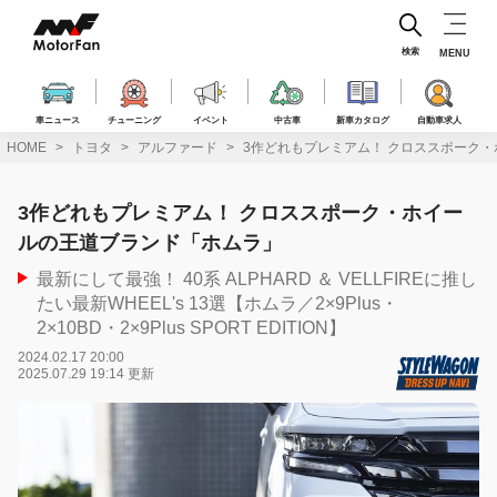
コ
ン
テ
検索
MENU
ン
ツ
へ
車ニュース
チューニング
イベント
中古車
新車カタログ
自動車求人
ス
HOME
トヨタ
アルファード
3作どれもプレミアム！ クロススポーク
キ
ッ
プ
3作どれもプレミアム！ クロススポーク・ホイー
ルの王道ブランド「ホムラ」
最新にして最強！ 40系 ALPHARD ＆ VELLFIREに推し
たい最新WHEEL's 13選【ホムラ／2×9Plus・
2×10BD・2×9Plus SPORT EDITION】
2024.02.17 20:00
2025.07.29 19:14 更新