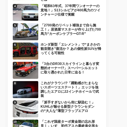
「昭和63年式、37年間ワンオーナーの
意地！」S13シルビアが400馬力のツイ
ンチャージ仕様で覚醒
「2700発のリベット補強まで自ら施
工！」居酒屋マスターが作り上げた700
馬力“カーボンケブラーGT-R”
ホンダ新型「エレメント」で“まさかの
観音開き”復活か？ あの個性派SUVが帰
ってくる可能性
「3台のDR30スカイラインと暮らす変
態的オーナー!?」スーパーシルエット
に取り憑かれた日常に迫る！
これがクラウン!?「躍動感がたまらな
いスポーツエステート！」エッジを強
調したエアロに22インチホイールで武
装
「派手すぎないから街に馴染む！」
KUHLが魅せる新型クラウンセダン
の“大人な”薄型フラップエアロ
「これぞ国産ターボ黄金期の忘れ形
見！」いすゞ初代アスカ最終進化形を