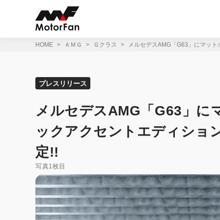
コ
ン
テ
ン
ツ
HOME
ＡＭＧ
Ｇクラス
メルセデスAMG「G63」にマット
へ
ス
キ
ッ
プレスリリース
プ
メルセデスAMG「G63」
ックアクセントエディション」
定!!
写真1枚目