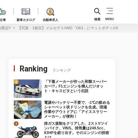
検索
MENU
古車
新車カタログ
自動車求人
限定!!
【写真・1枚目】メルセデスAMG「G63」にマットボディの特別限定車「ブ
Ranking
ランキング
「下着メーカーが作った和製スーパー
カー!?」F1エンジンを積んだジオッ
ト・キャスピタという伝説
電源やバッテリー不要で、-1℃の飲める
シャーベット状ドリンクを生成。現場
作業やアウトドアに「アイススラリー
メーカー」が便利！
排ガス規制をクリアした、2ストVツイ
ンバイク、VINS。排気量は249.5cc、
83HPを絞り出す。そのエンジンの技術
とは