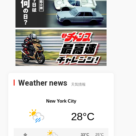
Weather news
天気情報
New York City
28°C
金
33°C
25°C