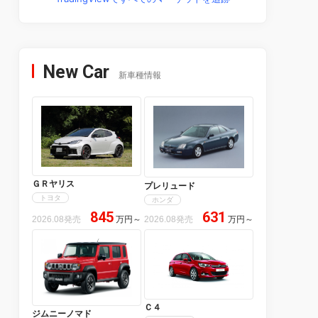
New Car
新車種情報
ＧＲヤリス
プレリュード
トヨタ
ホンダ
845
631
2026.08発売
万円
～
2026.08発売
万円
～
Ｃ４
ジムニーノマド