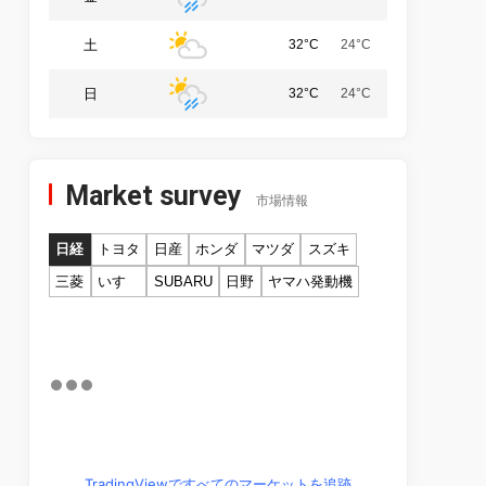
土
32°C
24°C
日
32°C
24°C
Market survey
市場情報
日経
トヨタ
日産
ホンダ
マツダ
スズキ
三菱
いすゞ
SUBARU
日野
ヤマハ発動機
TradingViewですべてのマーケットを追跡