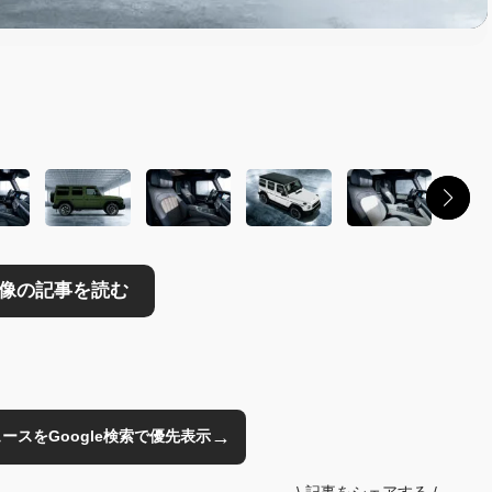
読む
→
のニュースをGoogle検索で優先表示
\
記事をシェアする
/