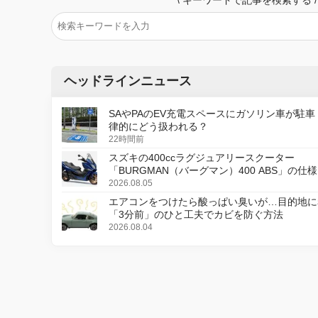
ヘッドラインニュース
SAやPAのEV充電スペースにガソリン車が駐車
律的にどう扱われる？
22時間前
スズキの400ccラグジュアリースクーター
「BURGMAN（バーグマン）400 ABS」の仕
更し、8月18日に発売
2026.08.05
エアコンをつけたら酸っぱい臭いが…目的地に
「3分前」のひと工夫でカビを防ぐ方法
2026.08.04