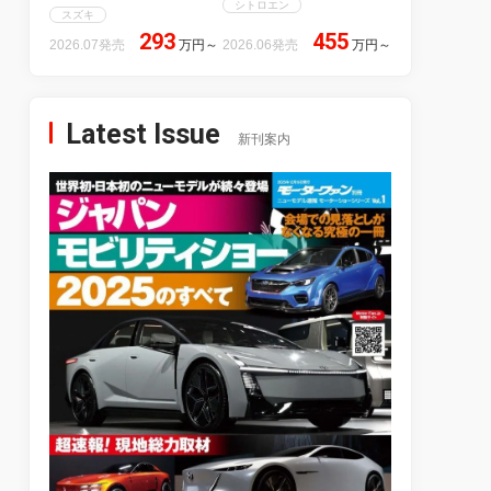
シトロエン
スズキ
293
455
2026.07発売
万円
～
2026.06発売
万円
～
Latest Issue
新刊案内