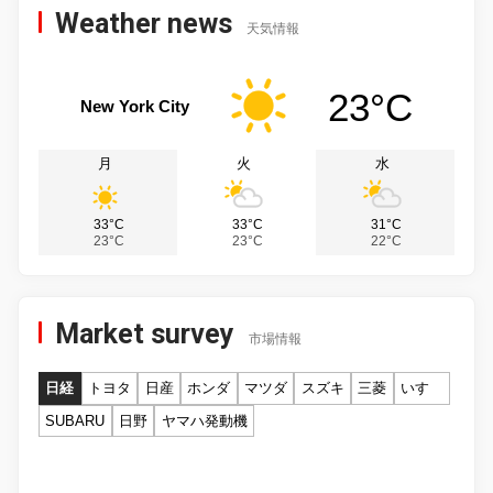
Weather news
天気情報
23°C
New York City
月
火
水
33°C
33°C
31°C
23°C
23°C
22°C
Market survey
市場情報
日経
トヨタ
日産
ホンダ
マツダ
スズキ
三菱
いすゞ
SUBARU
日野
ヤマハ発動機