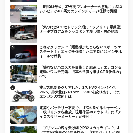
「昭和63年式、37年間ワンオーナーの意地！」S13
シルビアが400馬力のツインチャージ仕様で覚醒
「気づけば430セドリック沼にドップリ！」最終型
ターボブロアムをシャコタンで愛し抜く男の物語
これがクラウン!?「躍動感がたまらないスポーツエ
ステート！」エッジを強調したエアロに22インチホ
イールで武装
「壊れないハコスカを目指した結果…」エアコン＆
電動パワステ完備、旧車の常識を覆すGT-R仕様のす
べて
排ガス規制をクリアした、2ストVツインバイク、
VINS。排気量は249.5cc、83HPを絞り出す。その
エンジンの技術とは
電源やバッテリー不要で、-1℃の飲めるシャーベッ
ト状ドリンクを生成。現場作業やアウトドアに「ア
イススラリーメーカー」が便利！
「プリンスの魂を受け継ぐR32スカイライン!?」4
ドアGT-R空白の30年を埋めた『GTB-4』という存