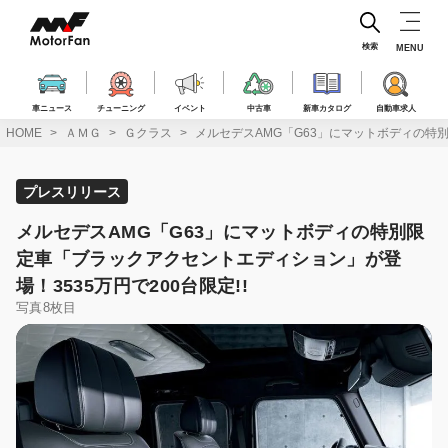
コ
ン
テ
検索
MENU
ン
ツ
へ
車ニュース
チューニング
イベント
中古車
新車カタログ
自動車求人
ス
HOME
ＡＭＧ
Ｇクラス
メルセデスAMG「G63」にマットボディの特別
キ
ッ
プ
プレスリリース
メルセデスAMG「G63」にマットボディの特別限
定車「ブラックアクセントエディション」が登
場！3535万円で200台限定!!
写真8枚目