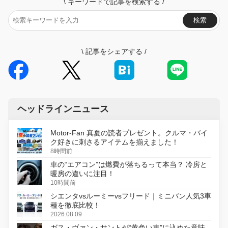
\
キーワードで記事を検索する
/
検索
\
記事をシェアする
/
ヘッドラインニュース
Motor-Fan 真夏の読者プレゼント。クルマ・バイ
ク好きに刺さるアイテムを揃えました！
8時間前
車の“エアコン”は燃費が落ちるって本当？ 冷房と
暖房の違いに注目！
10時間前
シエンタvsルーミーvsフリード｜ミニバン人気3車
種を徹底比較！
2026.08.09
ガス・ヴァン・サントが“黄色い車”に込めた意味