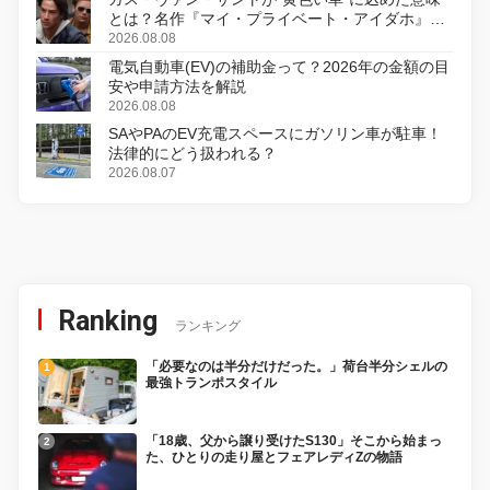
とは？名作『マイ・プライベート・アイダホ』が
初のデジタルリマスター版で復活
2026.08.08
電気自動車(EV)の補助金って？2026年の金額の目
安や申請方法を解説
2026.08.08
SAやPAのEV充電スペースにガソリン車が駐車！
法律的にどう扱われる？
2026.08.07
Ranking
ランキング
「必要なのは半分だけだった。」荷台半分シェルの
最強トランポスタイル
「18歳、父から譲り受けたS130」そこから始まっ
た、ひとりの走り屋とフェアレディZの物語