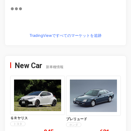
TradingViewですべてのマーケットを追跡
New Car
新車種情報
ＧＲヤリス
プレリュード
トヨタ
ホンダ