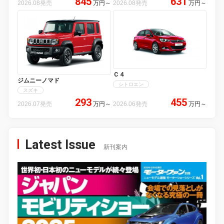
845
631
2026.08発売
万円
～
2026.08発売
万円
～
Ｃ４
ジムニーノマド
シトロエン
スズキ
293
455
2026.07発売
万円
～
2026.06発売
万円
～
Latest Issue
新刊案内