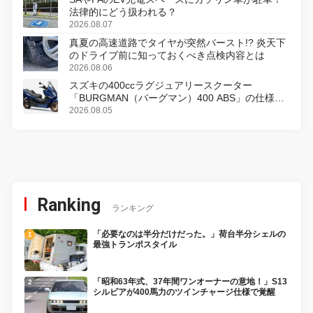
法律的にどう扱われる？
2026.08.07
真夏の高速道路でタイヤが突然バースト!? 炎天下
のドライブ前に知っておくべき点検内容とは
2026.08.06
スズキの400ccラグジュアリースクーター
「BURGMAN（バーグマン）400 ABS」の仕様を
変更し、8月18日に発売
2026.08.05
Ranking
ランキング
「必要なのは半分だけだった。」荷台半分シェルの
最強トランポスタイル
「昭和63年式、37年間ワンオーナーの意地！」S13
シルビアが400馬力のツインチャージ仕様で覚醒