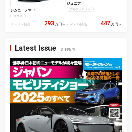
ジュニア
アルファロメオ
ジムニーノマド
スズキ
293
447
2026.07発売
万円
～
2026.06発売
万円
～
Latest Issue
新刊案内