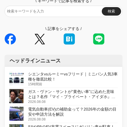
\
キーワードで記事を検索する
/
検索
\
記事をシェアする
/
ヘッドラインニュース
シエンタvsルーミーvsフリード｜ミニバン人気3車
種を徹底比較！
15時間前
ガス・ヴァン・サントが“黄色い車”に込めた意味
とは？名作『マイ・プライベート・アイダホ』が
初のデジタルリマスター版で復活
2026.08.08
電気自動車(EV)の補助金って？2026年の金額の目
安や申請方法を解説
2026.08.08
SAやPAのEV充電スペースにガソリン車が駐車！