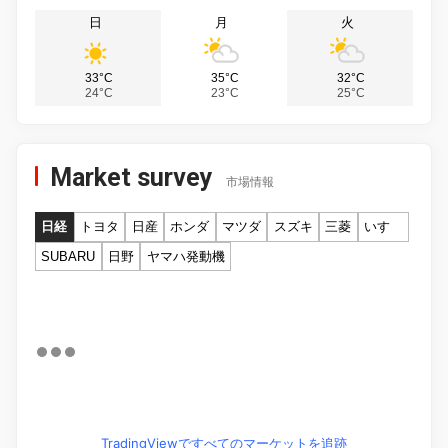
日
月
火
33°C
35°C
32°C
24°C
23°C
25°C
Market survey
市場情報
日経
トヨタ
日産
ホンダ
マツダ
スズキ
三菱
いすゞ
SUBARU
日野
ヤマハ発動機
TradingViewですべてのマーケットを追跡