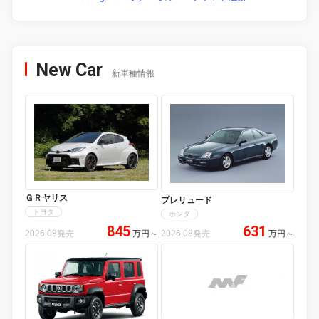
New Car
新車種情報
ＧＲヤリス
プレリュード
トヨタ
ホンダ
845
631
2026.08発売
万円
～
2026.08発売
万円
～