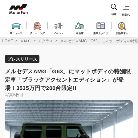
コ
ン
テ
検索
MENU
ン
ツ
へ
車ニュース
チューニング
イベント
中古車
新車カタログ
自動車求人
ス
HOME
ＡＭＧ
Ｇクラス
メルセデスAMG「G63」にマットボディの特別
キ
ッ
プ
プレスリリース
メルセデスAMG「G63」にマットボディの特別限
定車「ブラックアクセントエディション」が登
場！3535万円で200台限定!!
写真5枚目