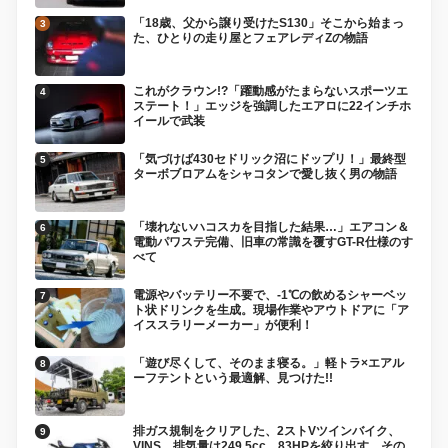
「18歳、父から譲り受けたS130」そこから始まっ
た、ひとりの走り屋とフェアレディZの物語
これがクラウン!?「躍動感がたまらないスポーツエ
ステート！」エッジを強調したエアロに22インチホ
イールで武装
「気づけば430セドリック沼にドップリ！」最終型
ターボブロアムをシャコタンで愛し抜く男の物語
「壊れないハコスカを目指した結果…」エアコン＆
電動パワステ完備、旧車の常識を覆すGT-R仕様のす
べて
電源やバッテリー不要で、-1℃の飲めるシャーベッ
ト状ドリンクを生成。現場作業やアウトドアに「ア
イススラリーメーカー」が便利！
「遊び尽くして、そのまま寝る。」軽トラ×エアル
ーフテントという最適解、見つけた!!
排ガス規制をクリアした、2ストVツインバイク、
VINS。排気量は249.5cc、83HPを絞り出す。その