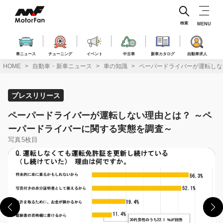
コ
ン
テ
検索
MENU
ン
ツ
へ
車ニュース
チューニング
イベント
中古車
新車カタログ
自動車求人
ス
HOME
自動車・新車ニュース
車の知識
ペーパードライバーが運転しな
キ
ッ
プ
プレスリリース
ペーパードライバーが運転しない理由とは？ ～ペ
ーパードライバーに関する実態を調査～
写真5枚目