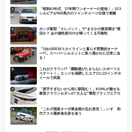
「昭和63年式、37年間ワンオーナーの意地！」S13
シルビアが400馬力のツインチャージ仕様で覚醒
ホンダ新型「エレメント」で“まさかの観音開き”復
活か？ あの個性派SUVが帰ってくる可能性
「3台のDR30スカイラインと暮らす変態的オーナ
ー!?」スーパーシルエットに取り憑かれた日常に迫
る！
これがクラウン!?「躍動感がたまらないスポーツエ
ステート！」エッジを強調したエアロに22インチホ
イールで武装
「派手すぎないから街に馴染む！」KUHLが魅せる
新型クラウンセダンの“大人な”薄型フラップエアロ
「これぞ国産ターボ黄金期の忘れ形見！」いすゞ初
代アスカ最終進化形を追う