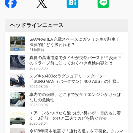
ヘッドラインニュース
SAやPAのEV充電スペースにガソリン車が駐車！
法律的にどう扱われる？
21時間前
真夏の高速道路でタイヤが突然バースト!? 炎天下
のドライブ前に知っておくべき点検内容とは
2026.08.06
スズキの400ccラグジュアリースクーター
「BURGMAN（バーグマン）400 ABS」の仕様を
変更し、8月18日に発売
2026.08.05
車内での仮眠、どこまで安全？エンジンかけっぱ
なしの危険性
2026.08.05
エアコンをつけたら酸っぱい臭いが…目的地に着
く「3分前」のひと工夫でカビを防ぐ方法
2026.08.04
令和8年熊本地震で「通れる道」を可視化、クルマ