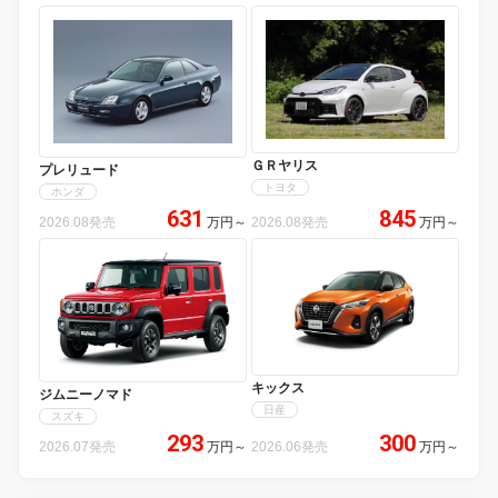
ＧＲヤリス
プレリュード
トヨタ
ホンダ
631
845
2026.08発売
万円
～
2026.08発売
万円
～
キックス
ジムニーノマド
日産
スズキ
293
300
2026.07発売
万円
～
2026.06発売
万円
～