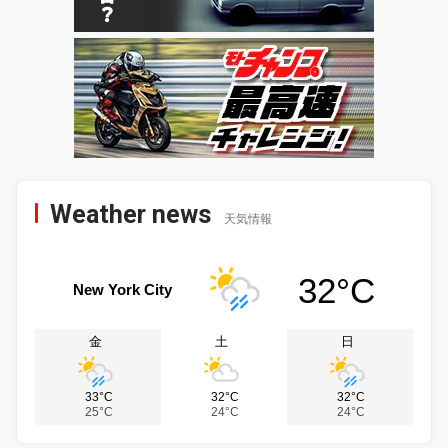
Weather news
天気情報
32°C
New York City
金
土
日
33°C
32°C
32°C
25°C
24°C
24°C