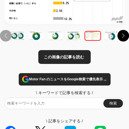
この画像の記事を読む
→
Motor Fan のニュースをGoogle検索で優先表示
\
キーワードで記事を検索する
/
検索
\
記事をシェアする
/