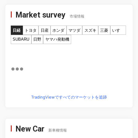
Market survey
市場情報
日経
トヨタ
日産
ホンダ
マツダ
スズキ
三菱
いすゞ
SUBARU
日野
ヤマハ発動機
TradingViewですべてのマーケットを追跡
New Car
新車種情報