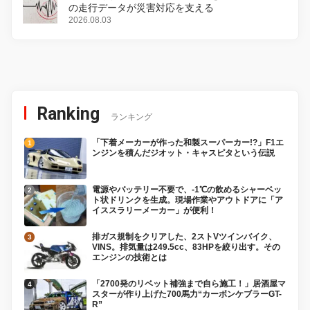
の走行データが災害対応を支える
2026.08.03
Ranking
ランキング
「下着メーカーが作った和製スーパーカー!?」F1エ
ンジンを積んだジオット・キャスピタという伝説
電源やバッテリー不要で、-1℃の飲めるシャーベッ
ト状ドリンクを生成。現場作業やアウトドアに「ア
イススラリーメーカー」が便利！
排ガス規制をクリアした、2ストVツインバイク、
VINS。排気量は249.5cc、83HPを絞り出す。その
エンジンの技術とは
「2700発のリベット補強まで自ら施工！」居酒屋マ
スターが作り上げた700馬力“カーボンケブラーGT-
R”