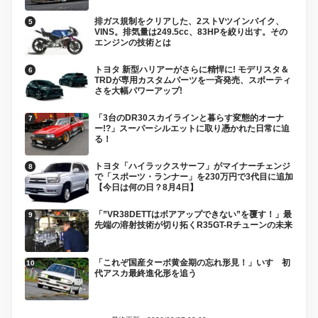
排ガス規制をクリアした、2ストVツインバイク、
VINS。排気量は249.5cc、83HPを絞り出す。その
エンジンの技術とは
トヨタ 新型ハリアーがさらに精悍に! モデリスタ＆
TRDが専用カスタムパーツを一斉発売、スポーティ
さを大幅パワーアップ!
「3台のDR30スカイラインと暮らす変態的オーナ
ー!?」スーパーシルエットに取り憑かれた日常に迫
る！
トヨタ「ハイラックスサーフ」がマイナーチェンジ
で「スポーツ・ランナー」を230万円で3代目に追加
【今日は何の日？8月4日】
「”VR38DETTはボアアップできない”を覆す！」最
先端の溶射技術が切り拓くR35GT-Rチューンの未来
「これぞ国産ターボ黄金期の忘れ形見！」いすゞ初
代アスカ最終進化形を追う