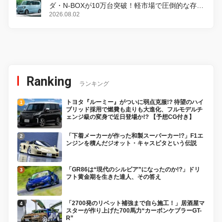
ダ・N-BOXが10万台突破！軽市場で圧倒的な存在
感
2026.08.02
Ranking
ランキング
トヨタ『ルーミー』がついに弱点克服!? 待望のハイ
ブリッド採用で燃費も走りも大進化、フルモデルチ
ェンジ級の変身で近日登場か!? 【予想CG付き】
「下着メーカーが作った和製スーパーカー!?」F1エ
ンジンを積んだジオット・キャスピタという伝説
「GR86は“現代のシルビア”になったのか!?」ドリ
フト黄金期を生きた達人、その答え
「2700発のリベット補強まで自ら施工！」居酒屋マ
スターが作り上げた700馬力“カーボンケブラーGT-
R”