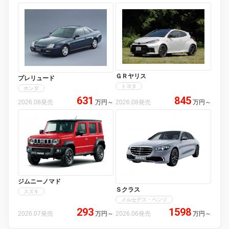
ＧＲヤリス
プレリュード
トヨタ
ホンダ
631
845
2026.08発売
万円
～
2026.08発売
万円
～
ジムニーノマド
Ｓクラス
スズキ
メルセデス・ベンツ
293
1598
2026.07発売
万円
～
2026.06発売
万円
～