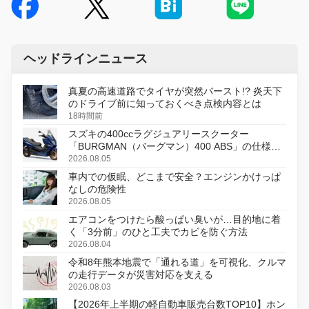
ヘッドラインニュース
真夏の高速道路でタイヤが突然バースト!? 炎天下
のドライブ前に知っておくべき点検内容とは
18時間前
スズキの400ccラグジュアリースクーター
「BURGMAN（バーグマン）400 ABS」の仕様を
変更し、8月18日に発売
2026.08.05
車内での仮眠、どこまで安全？エンジンかけっぱ
なしの危険性
2026.08.05
エアコンをつけたら酸っぱい臭いが…目的地に着
く「3分前」のひと工夫でカビを防ぐ方法
2026.08.04
令和8年熊本地震で「通れる道」を可視化、クルマ
の走行データが災害対応を支える
2026.08.03
【2026年上半期の軽自動車販売台数TOP10】ホン