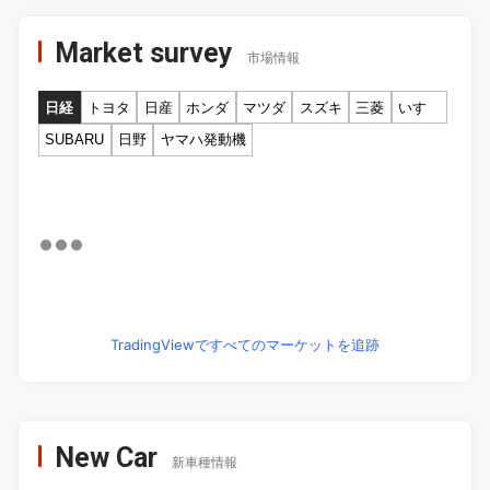
Market survey
市場情報
日経
トヨタ
日産
ホンダ
マツダ
スズキ
三菱
いすゞ
SUBARU
日野
ヤマハ発動機
TradingViewですべてのマーケットを追跡
New Car
新車種情報