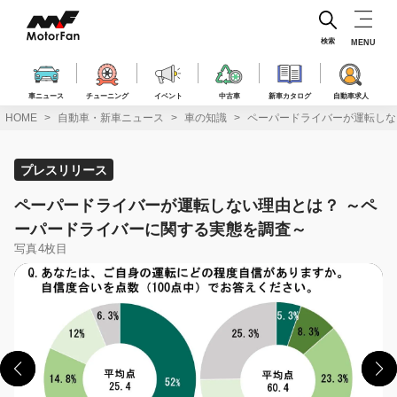
コ
ン
テ
検索
MENU
ン
ツ
へ
車ニュース
チューニング
イベント
中古車
新車カタログ
自動車求人
ス
HOME
自動車・新車ニュース
車の知識
ペーパードライバーが運転しな
キ
ッ
プ
プレスリリース
ペーパードライバーが運転しない理由とは？ ～ペ
ーパードライバーに関する実態を調査～
写真4枚目