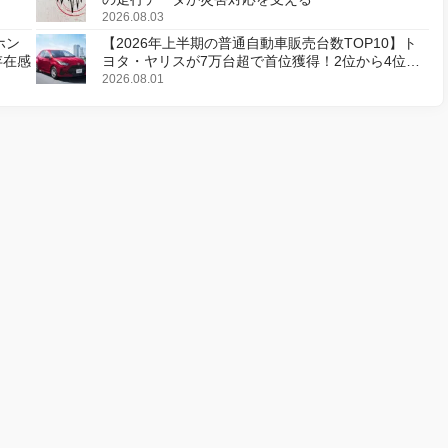
2026.08.03
ホン
【2026年上半期の普通自動車販売台数TOP10】ト
存在感
ヨタ・ヤリスが7万台超で首位獲得！2位から4位は
わずか859台差
2026.08.01