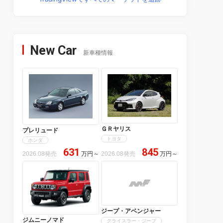
New Car
新車種情報
ＧＲヤリス
プレリュード
トヨタ
ホンダ
631
845
2026.08発売
万円
～
2026.08発売
万円
～
ジープ・アベンジャー
ジムニーノマド
クライスラー・ジープ