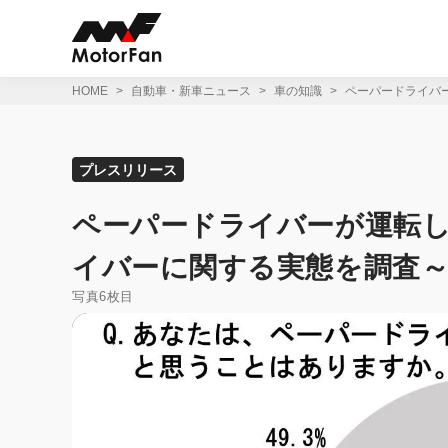
コ
ン
テ
ン
ツ
HOME
自動車・新車ニュース
車の知識
ペーパードライバ
へ
ス
キ
ッ
プレスリリース
プ
ペーパードライバーが運転し
イバーに関する実態を調査
写真6枚目