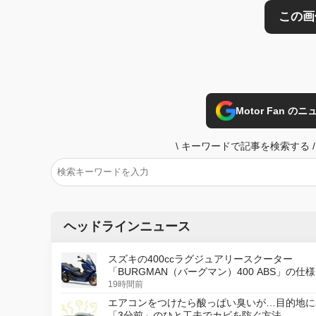
Motor Fan 
\
キーワードで記事を検索する
/
ヘッドラインニュース
スズキの400ccラグジュアリースクーター
「BURGMAN（バーグマン）400 ABS」の仕
更し、8月18日に発売
19時間前
エアコンをつけたら酸っぱい臭いが…目的地に
「3分前」のひと工夫でカビを防ぐ方法