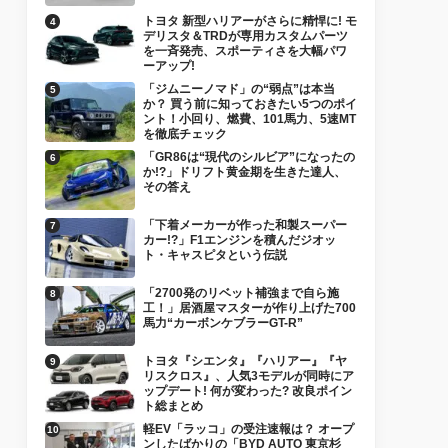
トヨタ 新型ハリアーがさらに精悍に! モ
デリスタ＆TRDが専用カスタムパーツ
を一斉発売、スポーティさを大幅パワ
ーアップ!
「ジムニーノマド」の“弱点”は本当
か？ 買う前に知っておきたい5つのポイ
ント！小回り、燃費、101馬力、5速MT
を徹底チェック
「GR86は“現代のシルビア”になったの
か!?」ドリフト黄金期を生きた達人、
その答え
「下着メーカーが作った和製スーパー
カー!?」F1エンジンを積んだジオッ
ト・キャスピタという伝説
「2700発のリベット補強まで自ら施
工！」居酒屋マスターが作り上げた700
馬力“カーボンケブラーGT-R”
トヨタ『シエンタ』『ハリアー』『ヤ
リスクロス』、人気3モデルが同時にア
ップデート! 何が変わった? 改良ポイン
ト総まとめ
軽EV「ラッコ」の受注速報は？ オープ
ンしたばかりの「BYD AUTO 東京杉