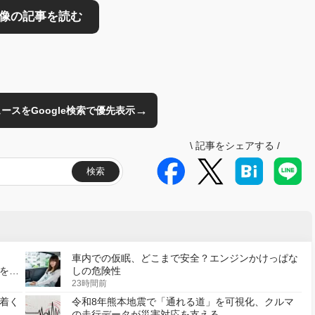
→
のニュースをGoogle検索で優先表示
\
記事をシェアする
/
検索
車内での仮眠、どこまで安全？エンジンかけっぱな
様を変
しの危険性
23時間前
着く
令和8年熊本地震で「通れる道」を可視化、クルマ
の走行データが災害対応を支える