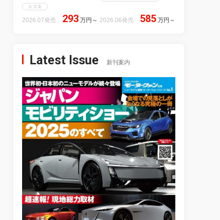
スズキ
293
585
2026.07発売
万円
～
2026.06発売
万円
～
Latest Issue
新刊案内