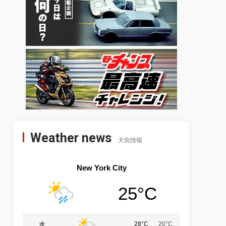
Weather news
天気情報
New York City
25°C
水
28°C
20°C