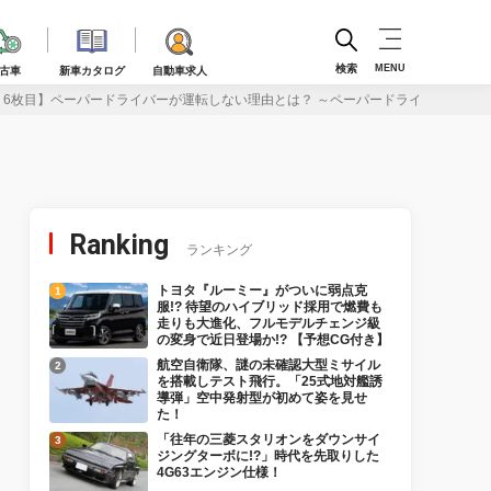
検索
MENU
古車
新車カタログ
自動車求人
・6枚目】ペーパードライバーが運転しない理由とは？ ～ペーパードライバーに関す
Ranking
ランキング
トヨタ『ルーミー』がついに弱点克
服!? 待望のハイブリッド採用で燃費も
走りも大進化、フルモデルチェンジ級
の変身で近日登場か!? 【予想CG付き】
航空自衛隊、謎の未確認大型ミサイル
を搭載しテスト飛行。「25式地対艦誘
導弾」空中発射型が初めて姿を見せ
た！
「往年の三菱スタリオンをダウンサイ
ジングターボに!?」時代を先取りした
4G63エンジン仕様！