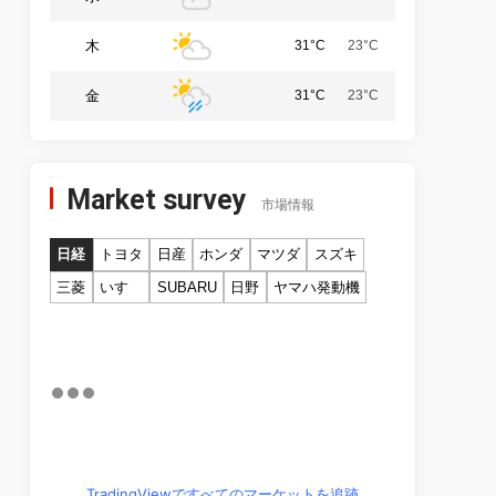
木
31°C
23°C
金
31°C
23°C
Market survey
市場情報
日経
トヨタ
日産
ホンダ
マツダ
スズキ
三菱
いすゞ
SUBARU
日野
ヤマハ発動機
TradingViewですべてのマーケットを追跡