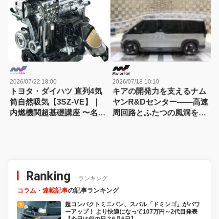
2026/07/22 18:00
2026/07/18 10:10
トヨタ・ダイハツ 直列4気
キアの開発力を支えるナム
筒自然吸気【3SZ-VE】｜
ヤンR&Dセンター――高速
内燃機関超基礎講座 〜名作
周回路とふたつの風洞を訪
エンジン図鑑
ねる
Ranking
ランキング
コラム・連載記事
の記事ランキング
超コンパクトミニバン、スバル「ドミンゴ」がパワ
ーアップ！ より快適になって107万円～2代目発表