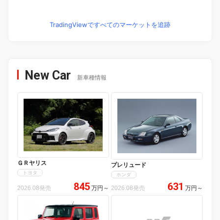
TradingViewですべてのマーケットを追跡
New Car
新車種情報
ＧＲヤリス
プレリュード
トヨタ
ホンダ
845
631
2026.08発売
万円
～
2026.08発売
万円
～