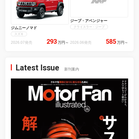
ジープ・アベンジャー
クライスラー・ジープ
ジムニーノマド
スズキ
293
585
2026.07発売
万円
～
2026.06発売
万円
～
Latest Issue
新刊案内