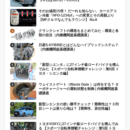
【今日は何の日？6月6日】
そのお値段15倍！ だーれも知らない、カーエアコ
ン冷媒「HFO-1234yf」への変更とその高額ぶり
【MFクルマなんでもラウンジ】 No.6
クランクシャフトの構造をまとめてみた：構造と各
部の役目［内燃機関超基礎講座］
日産S-HYBRIDとはどんなハイブリッドシステム？
［内燃機関超基礎講座］
「新型シエンタ」に27インチ級ロードバイクを積ん
でみた 【スポーツ自転車積載チャレンジ：第6回 ト
ヨタ・シエンタ編】
ウェイストゲート（Waste Gate ）は何をする？ タ
ーボチャージャーの運転状態を制御 | 内燃機関超基
礎講座
新型シエンタの使い勝手チェック！乗降性は？３列
目シートは座り心地は？【乗降性、居住性編】
トヨタVOXYに27インチ級ロードバイクを積んでみ
る 【スポーツ自転車積載チャレンジ：第5回 トヨ