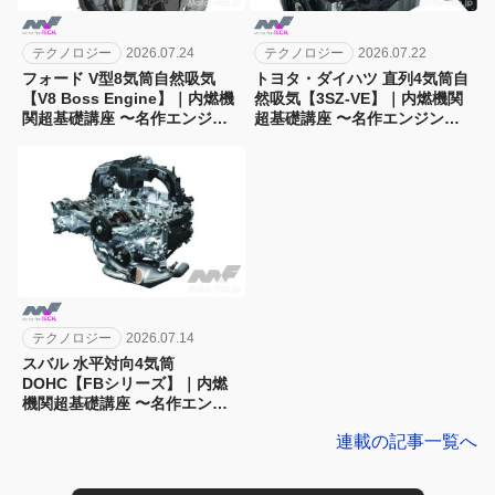
テクノロジー
2026.07.24
テクノロジー
2026.07.22
フォード V型8気筒自然吸気
トヨタ・ダイハツ 直列4気筒自
【V8 Boss Engine】｜内燃機
然吸気【3SZ-VE】｜内燃機関
関超基礎講座 〜名作エンジン
超基礎講座 〜名作エンジン図
図鑑
鑑
テクノロジー
2026.07.14
スバル 水平対向4気筒
DOHC【FBシリーズ】｜内燃
機関超基礎講座 〜名作エンジ
ン図鑑
連載の記事一覧へ