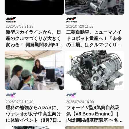
2026/08/02 21:28
2026/07/28 11:03
新型スカイラインから、日
三菱自動車、ヒューマノイ
産のクルマづくりが大きく
ドロボット量産へ！「未来
変わる！ 開発期間を約50か
の工場」はクルマづくりを
月から30か月へと大幅短縮
どう変えるのか
2026/07/27 12:40
2026/07/24 18:00
理科の勉強からADASに、
フォード V型8気筒自然吸
ヴァレオが女子中高生向け
気【V8 Boss Engine】｜
に体験イベント（8月7日締
内燃機関超基礎講座 〜名作
切）
エンジン図鑑