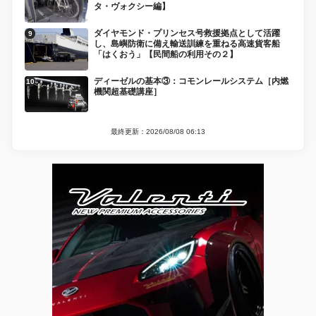
タ・ヴォクシー編】
ダイヤモンド・プリンセス号救援拠点として活躍
し、島嶼防衛に備え輸送訓練を重ねる高速貨客船
「はくおう」【民間船の利用その２】
ディーゼルの基本③：コモンレールシステム［内燃
機関超基礎講座］
最終更新：2026/08/08 06:13