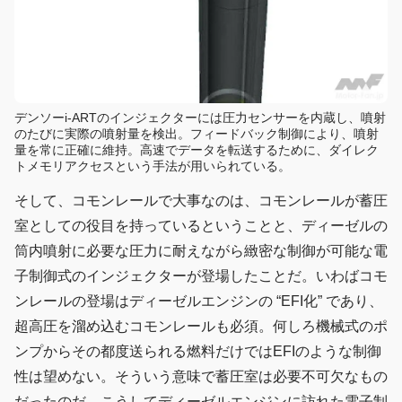
デンソーi-ARTのインジェクターには圧力センサーを内蔵し、噴射
のたびに実際の噴射量を検出。フィードバック制御により、噴射
量を常に正確に維持。高速でデータを転送するために、ダイレク
トメモリアクセスという手法が用いられている。
そして、コモンレールで大事なのは、コモンレールが蓄圧
室としての役目を持っているということと、ディーゼルの
筒内噴射に必要な圧力に耐えながら緻密な制御が可能な電
子制御式のインジェクターが登場したことだ。いわばコモ
ンレールの登場はディーゼルエンジンの “EFI化” であり、
超高圧を溜め込むコモンレールも必須。何しろ機械式のポ
ンプからその都度送られる燃料だけではEFIのような制御
性は望めない。そういう意味で蓄圧室は必要不可欠なもの
だったのだ。こうしてディーゼルエンジンに訪れた電子制