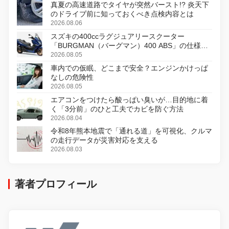
真夏の高速道路でタイヤが突然バースト!? 炎天下
のドライブ前に知っておくべき点検内容とは
2026.08.06
スズキの400ccラグジュアリースクーター
「BURGMAN（バーグマン）400 ABS」の仕様を
変更し、8月18日に発売
2026.08.05
車内での仮眠、どこまで安全？エンジンかけっぱ
なしの危険性
2026.08.05
エアコンをつけたら酸っぱい臭いが…目的地に着
く「3分前」のひと工夫でカビを防ぐ方法
2026.08.04
令和8年熊本地震で「通れる道」を可視化、クルマ
の走行データが災害対応を支える
2026.08.03
著者プロフィール