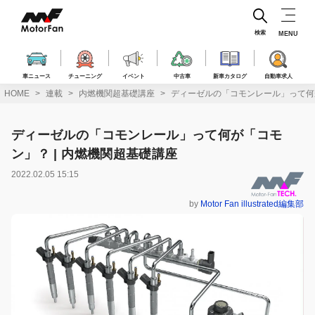
コ
ン
テ
検索
MENU
ン
ツ
へ
車ニュース
チューニング
イベント
中古車
新車カタログ
自動車求人
ス
HOME
連載
内燃機関超基礎講座
ディーゼルの「コモンレール」って何が
キ
ッ
プ
ディーゼルの「コモンレール」って何が「コモ
ン」？ | 内燃機関超基礎講座
2022.02.05 15:15
by
Motor Fan illustrated編集部