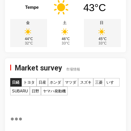
43°C
Tempe
金
土
日
44°C
46°C
45°C
32°C
33°C
33°C
Market survey
市場情報
日経
トヨタ
日産
ホンダ
マツダ
スズキ
三菱
いすゞ
SUBARU
日野
ヤマハ発動機