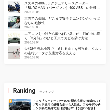
スズキの400ccラグジュアリースクーター
「BURGMAN（バーグマン）400 ABS」の仕様を
変更し、8月18日に発売
2026.08.05
車内での仮眠、どこまで安全？エンジンかけっぱ
なしの危険性
2026.08.05
エアコンをつけたら酸っぱい臭いが…目的地に着
く「3分前」のひと工夫でカビを防ぐ方法
2026.08.04
令和8年熊本地震で「通れる道」を可視化、クルマ
の走行データが災害対応を支える
2026.08.03
Ranking
ランキング
トヨタ『ルーミー』がついに弱点克服!? 待望のハイ
ブリッド採用で燃費も走りも大進化、フルモデルチ
ェンジ級の変身で近日登場か!? 【予想CG付き】