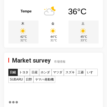
36°C
Tempe
木
金
土
42°C
44°C
45°C
32°C
31°C
33°C
Market survey
市場情報
日経
トヨタ
日産
ホンダ
マツダ
スズキ
三菱
いすゞ
SUBARU
日野
ヤマハ発動機