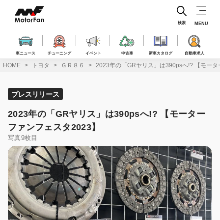
コ
ン
テ
検索
MENU
ン
ツ
へ
車ニュース
チューニング
イベント
中古車
新車カタログ
自動車求人
ス
HOME
トヨタ
ＧＲ８６
2023年の「GRヤリス」は390psへ!? 【モー
キ
ッ
プ
プレスリリース
2023年の「GRヤリス」は390psへ!? 【モーター
ファンフェスタ2023】
写真9枚目