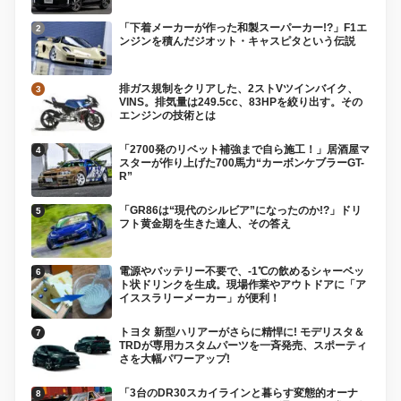
「下着メーカーが作った和製スーパーカー!?」F1エ
ンジンを積んだジオット・キャスピタという伝説
排ガス規制をクリアした、2ストVツインバイク、
VINS。排気量は249.5cc、83HPを絞り出す。その
エンジンの技術とは
「2700発のリベット補強まで自ら施工！」居酒屋マ
スターが作り上げた700馬力“カーボンケブラーGT-
R”
「GR86は“現代のシルビア”になったのか!?」ドリ
フト黄金期を生きた達人、その答え
電源やバッテリー不要で、-1℃の飲めるシャーベッ
ト状ドリンクを生成。現場作業やアウトドアに「ア
イススラリーメーカー」が便利！
トヨタ 新型ハリアーがさらに精悍に! モデリスタ＆
TRDが専用カスタムパーツを一斉発売、スポーティ
さを大幅パワーアップ!
「3台のDR30スカイラインと暮らす変態的オーナ