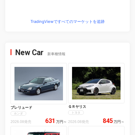
TradingViewですべてのマーケットを追跡
New Car
新車種情報
ＧＲヤリス
プレリュード
トヨタ
ホンダ
631
845
2026.08発売
万円
～
2026.08発売
万円
～