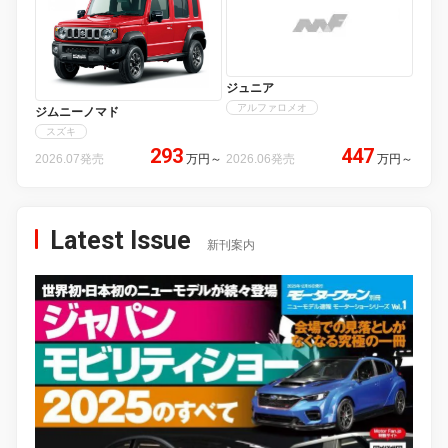
ジュニア
アルファロメオ
ジムニーノマド
スズキ
293
447
2026.07発売
万円
～
2026.06発売
万円
～
Latest Issue
新刊案内