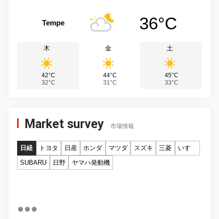
36°C
Tempe
木
金
土
42°C
44°C
45°C
32°C
31°C
33°C
Market survey
市場情報
日経
トヨタ
日産
ホンダ
マツダ
スズキ
三菱
いすゞ
SUBARU
日野
ヤマハ発動機