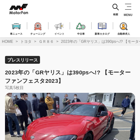
コ
ン
テ
検索
MENU
ン
ツ
へ
車ニュース
チューニング
イベント
中古車
新車カタログ
自動車求人
ス
HOME
トヨタ
ＧＲ８６
2023年の「GRヤリス」は390psへ!? 【モー
キ
ッ
プ
プレスリリース
2023年の「GRヤリス」は390psへ!? 【モーター
ファンフェスタ2023】
写真5枚目