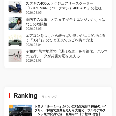
スズキの400ccラグジュアリースクーター
「BURGMAN（バーグマン）400 ABS」の仕様を
変更し、8月18日に発売
2026.08.05
車内での仮眠、どこまで安全？エンジンかけっぱ
なしの危険性
2026.08.05
エアコンをつけたら酸っぱい臭いが…目的地に着
く「3分前」のひと工夫でカビを防ぐ方法
2026.08.04
令和8年熊本地震で「通れる道」を可視化、クルマ
の走行データが災害対応を支える
2026.08.03
Ranking
ランキング
トヨタ『ルーミー』がついに弱点克服!? 待望のハイ
ブリッド採用で燃費も走りも大進化、フルモデルチ
ェンジ級の変身で近日登場か!? 【予想CG付き】