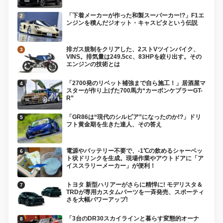
「下着メーカーが作った和製スーパーカー!?」F1エ
ンジンを積んだジオット・キャスピタという伝説
排ガス規制をクリアした、2ストVツインバイク、
VINS。排気量は249.5cc、83HPを絞り出す。その
エンジンの技術とは
「2700発のリベット補強まで自ら施工！」居酒屋マ
スターが作り上げた700馬力“カーボンケブラーGT-
R”
「GR86は“現代のシルビア”になったのか!?」ドリ
フト黄金期を生きた達人、その答え
電源やバッテリー不要で、-1℃の飲めるシャーベッ
ト状ドリンクを生成。現場作業やアウトドアに「ア
イススラリーメーカー」が便利！
トヨタ 新型ハリアーがさらに精悍に! モデリスタ＆
TRDが専用カスタムパーツを一斉発売、スポーティ
さを大幅パワーアップ!
「3台のDR30スカイラインと暮らす変態的オーナ