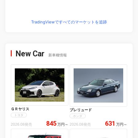
TradingViewですべてのマーケットを追跡
New Car
新車種情報
ＧＲヤリス
プレリュード
トヨタ
ホンダ
845
631
2026.08発売
万円
～
2026.08発売
万円
～