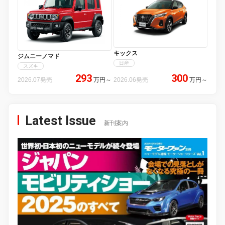
キックス
ジムニーノマド
日産
スズキ
293
300
2026.07発売
万円
～
2026.06発売
万円
～
Latest Issue
新刊案内