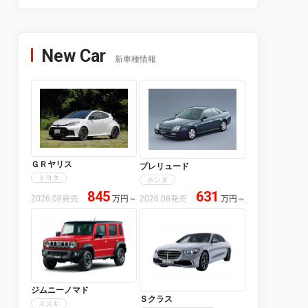
New Car
新車種情報
ＧＲヤリス
プレリュード
トヨタ
ホンダ
845
631
2026.08発売
万円
～
2026.08発売
万円
～
ジムニーノマド
Ｓクラス
スズキ