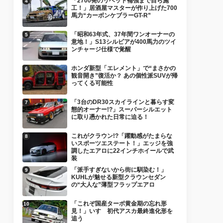
「2700発のリベット補強まで自ら施
工！」居酒屋マスターが作り上げた700
馬力“カーボンケブラーGT-R”
「昭和63年式、37年間ワンオーナーの
意地！」S13シルビアが400馬力のツイ
ンチャージ仕様で覚醒
ホンダ新型「エレメント」で“まさかの
観音開き”復活か？ あの個性派SUVが帰
ってくる可能性
「3台のDR30スカイラインと暮らす変
態的オーナー!?」スーパーシルエット
に取り憑かれた日常に迫る！
これがクラウン!?「躍動感がたまらな
いスポーツエステート！」エッジを強
調したエアロに22インチホイールで武
装
「派手すぎないから街に馴染む！」
KUHLが魅せる新型クラウンセダン
の“大人な”薄型フラップエアロ
「これぞ国産ターボ黄金期の忘れ形
見！」いすゞ初代アスカ最終進化形を
追う