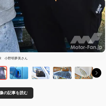
読む
ER 小野明夢美さん