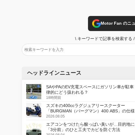
Motor Fan 
\
キーワードで記事を検索する
/
ヘッドラインニュース
SAやPAのEV充電スペースにガソリン車が駐車
律的にどう扱われる？
18時間前
スズキの400ccラグジュアリースクーター
「BURGMAN（バーグマン）400 ABS」の仕
更し、8月18日に発売
2026.08.05
エアコンをつけたら酸っぱい臭いが…目的地に
「3分前」のひと工夫でカビを防ぐ方法