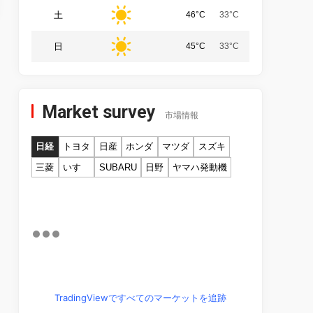
土
46°C
33°C
日
45°C
33°C
Market survey
市場情報
日経
トヨタ
日産
ホンダ
マツダ
スズキ
三菱
いすゞ
SUBARU
日野
ヤマハ発動機
TradingViewですべてのマーケットを追跡