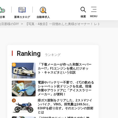
検索
MENU
古車
新車カタログ
自動車求人
旦那様のDIY
【写真・4枚目】一目惚れした奥様がオーナー！ レトロアメリカンが
Ranking
ランキング
「下着メーカーが作った和製スーパー
カー!?」F1エンジンを積んだジオッ
ト・キャスピタという伝説
電源やバッテリー不要で、-1℃の飲める
シャーベット状ドリンクを生成。現場
作業やアウトドアに「アイススラリー
メーカー」が便利！
排ガス規制をクリアした、2ストVツイ
ンバイク、VINS。排気量は249.5cc、
83HPを絞り出す。そのエンジンの技術
とは