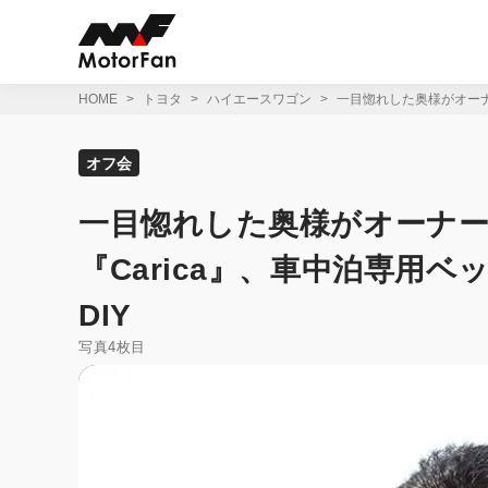
コ
ン
テ
ン
ツ
HOME
トヨタ
ハイエースワゴン
一目惚れした奥様がオーナ
へ
ス
キ
オフ会
ッ
プ
一目惚れした奥様がオーナー
『Carica』、車中泊専用
DIY
写真4枚目