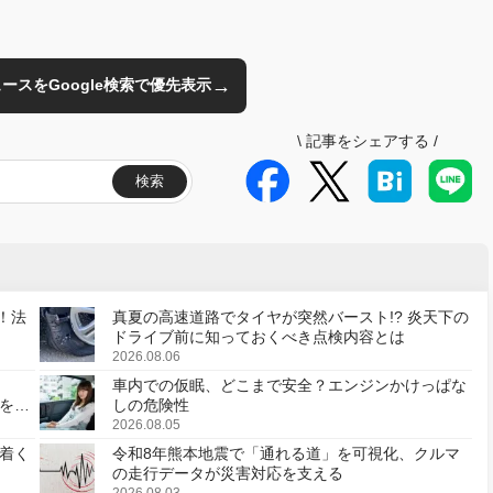
→
のニュースをGoogle検索で優先表示
\
記事をシェアする
/
検索
！法
真夏の高速道路でタイヤが突然バースト!? 炎天下の
ドライブ前に知っておくべき点検内容とは
2026.08.06
車内での仮眠、どこまで安全？エンジンかけっぱな
様を変
しの危険性
2026.08.05
着く
令和8年熊本地震で「通れる道」を可視化、クルマ
の走行データが災害対応を支える