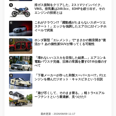
排ガス規制をクリアした、2ストVツインバイク、
VINS。排気量は249.5cc、83HPを絞り出す。その
エンジンの技術とは
これがクラウン!?「躍動感がたまらないスポーツエ
ステート！」エッジを強調したエアロに22インチホ
イールで武装
ホンダ新型「エレメント」で“まさかの観音開き”復
活か？ あの個性派SUVが帰ってくる可能性
「壊れないハコスカを目指した結果…」エアコン＆
電動パワステ完備、旧車の常識を覆すGT-R仕様のす
べて
「下着メーカーが作った和製スーパーカー!?」F1エ
ンジンを積んだジオット・キャスピタという伝説
「遊び尽くして、そのまま寝る。」軽トラ×エアル
ーフテントという最適解、見つけた!!
最終更新：2026/08/09 11:17