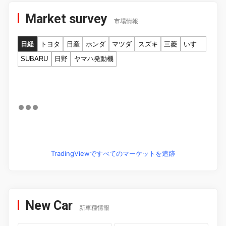
Market survey
市場情報
日経
トヨタ
日産
ホンダ
マツダ
スズキ
三菱
いすゞ
SUBARU
日野
ヤマハ発動機
TradingViewですべてのマーケットを追跡
New Car
新車種情報