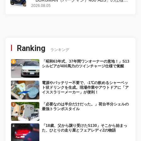
「BURGMAN（バーグマン）400 ABS」の仕様を
変更し、8月18日に発売
2026.08.05
Ranking
ランキング
「昭和63年式、37年間ワンオーナーの意地！」S13
シルビアが400馬力のツインチャージ仕様で覚醒
電源やバッテリー不要で、-1℃の飲めるシャーベッ
ト状ドリンクを生成。現場作業やアウトドアに「ア
イススラリーメーカー」が便利！
「必要なのは半分だけだった。」荷台半分シェルの
最強トランポスタイル
「18歳、父から譲り受けたS130」そこから始まっ
た、ひとりの走り屋とフェアレディZの物語