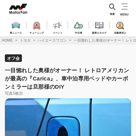
コ
ン
テ
検索
MENU
ン
ツ
へ
車ニュース
チューニング
イベント
中古車
新車カタログ
自動車求人
ス
HOME
トヨタ
ハイエースワゴン
一目惚れした奥様がオーナー！ レトロ
キ
ッ
プ
オフ会
一目惚れした奥様がオーナー！ レトロアメリカン
が最高の『Carica』、車中泊専用ベッドやカーボ
ンミラーは旦那様のDIY
写真5枚目