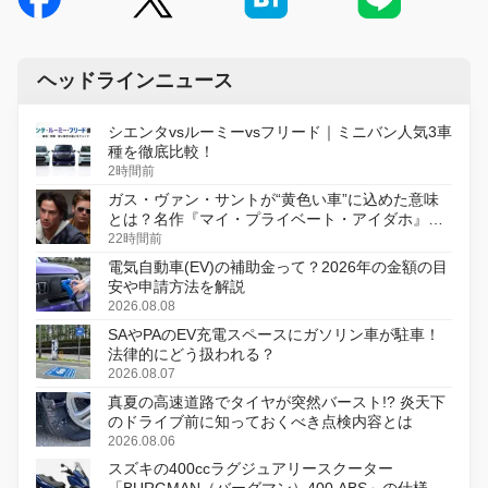
ヘッドラインニュース
シエンタvsルーミーvsフリード｜ミニバン人気3車
種を徹底比較！
2時間前
ガス・ヴァン・サントが“黄色い車”に込めた意味
とは？名作『マイ・プライベート・アイダホ』が
初のデジタルリマスター版で復活
22時間前
電気自動車(EV)の補助金って？2026年の金額の目
安や申請方法を解説
2026.08.08
SAやPAのEV充電スペースにガソリン車が駐車！
法律的にどう扱われる？
2026.08.07
真夏の高速道路でタイヤが突然バースト!? 炎天下
のドライブ前に知っておくべき点検内容とは
2026.08.06
スズキの400ccラグジュアリースクーター