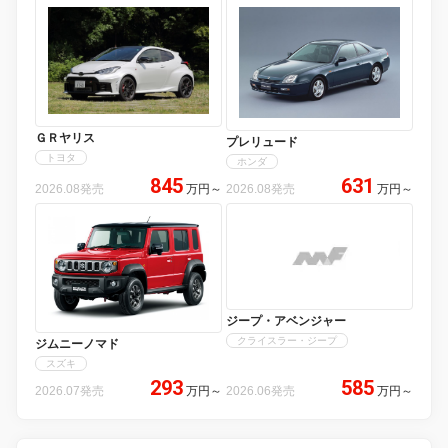
ＧＲヤリス
プレリュード
トヨタ
ホンダ
845
631
2026.08発売
万円
～
2026.08発売
万円
～
ジープ・アベンジャー
クライスラー・ジープ
ジムニーノマド
スズキ
293
585
2026.07発売
万円
～
2026.06発売
万円
～