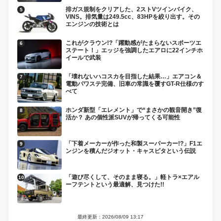
排ガス規制をクリアした、2ストVツインバイク、
VINS。排気量は249.5cc、83HPを絞り出す。その
エンジンの技術とは
これがクラウン!?「躍動感がたまらないスポーツエ
ステート！」エッジを強調したエアロに22インチホ
イールで武装
「壊れないハコスカを目指した結果…」エアコン＆
電動パワステ完備、旧車の常識を覆すGT-R仕様のす
べて
ホンダ新型「エレメント」で“まさかの観音開き”復
活か？ あの個性派SUVが帰ってくる可能性
「下着メーカーが作った和製スーパーカー!?」F1エ
ンジンを積んだジオット・キャスピタという伝説
「遊び尽くして、そのまま寝る。」軽トラ×エアル
ーフテントという最適解、見つけた!!
最終更新：2026/08/09 13:17