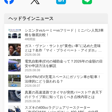
ヘッドラインニュース
シエンタvsルーミーvsフリード｜ミニバン人気3車
種を徹底比較！
4時間前
ガス・ヴァン・サントが“黄色い車”に込めた意味
とは？名作『マイ・プライベート・アイダホ』が
初のデジタルリマスター版で復活
2026.08.08
電気自動車(EV)の補助金って？2026年の金額の目
安や申請方法を解説
2026.08.08
SAやPAのEV充電スペースにガソリン車が駐車！
法律的にどう扱われる？
2026.08.07
真夏の高速道路でタイヤが突然バースト!? 炎天下
のドライブ前に知っておくべき点検内容とは
2026.08.06
スズキの400ccラグジュアリースクーター