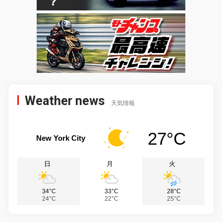
Weather news
天気情報
27°C
New York City
日
月
火
34°C
33°C
28°C
24°C
22°C
25°C