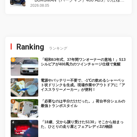
「BURGMAN（バーグマン）400 ABS」の仕様を
変更し、8月18日に発売
2026.08.05
Ranking
ランキング
「昭和63年式、37年間ワンオーナーの意地！」S13
シルビアが400馬力のツインチャージ仕様で覚醒
電源やバッテリー不要で、-1℃の飲めるシャーベッ
ト状ドリンクを生成。現場作業やアウトドアに「ア
イススラリーメーカー」が便利！
「必要なのは半分だけだった。」荷台半分シェルの
最強トランポスタイル
「18歳、父から譲り受けたS130」そこから始まっ
た、ひとりの走り屋とフェアレディZの物語