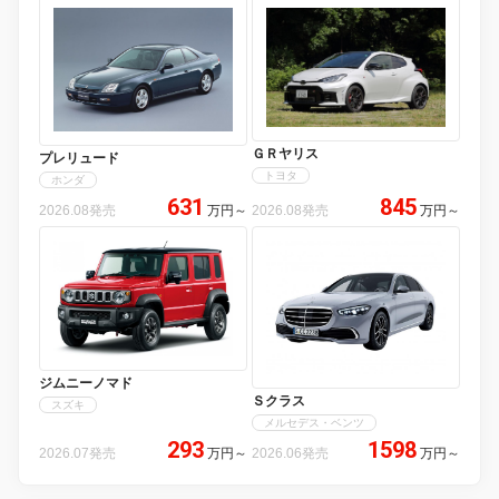
ＧＲヤリス
プレリュード
トヨタ
ホンダ
631
845
2026.08発売
万円
～
2026.08発売
万円
～
ジムニーノマド
Ｓクラス
スズキ
メルセデス・ベンツ
293
1598
2026.07発売
万円
～
2026.06発売
万円
～