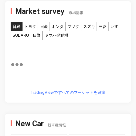
Market survey
市場情報
日経
トヨタ
日産
ホンダ
マツダ
スズキ
三菱
いすゞ
SUBARU
日野
ヤマハ発動機
TradingViewですべてのマーケットを追跡
New Car
新車種情報