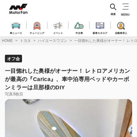
コ
ン
テ
検索
MENU
ン
ツ
へ
車ニュース
チューニング
イベント
中古車
新車カタログ
自動車求人
ス
HOME
トヨタ
ハイエースワゴン
一目惚れした奥様がオーナー！ レトロ
キ
ッ
プ
オフ会
一目惚れした奥様がオーナー！ レトロアメリカン
が最高の『Carica』、車中泊専用ベッドやカーボ
ンミラーは旦那様のDIY
写真8枚目