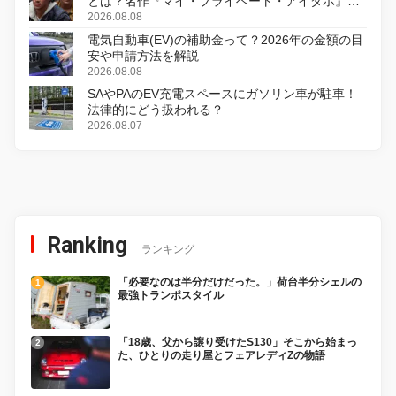
とは？名作『マイ・プライベート・アイダホ』が
初のデジタルリマスター版で復活
2026.08.08
電気自動車(EV)の補助金って？2026年の金額の目
安や申請方法を解説
2026.08.08
SAやPAのEV充電スペースにガソリン車が駐車！
法律的にどう扱われる？
2026.08.07
Ranking
ランキング
「必要なのは半分だけだった。」荷台半分シェルの
最強トランポスタイル
「18歳、父から譲り受けたS130」そこから始まっ
た、ひとりの走り屋とフェアレディZの物語