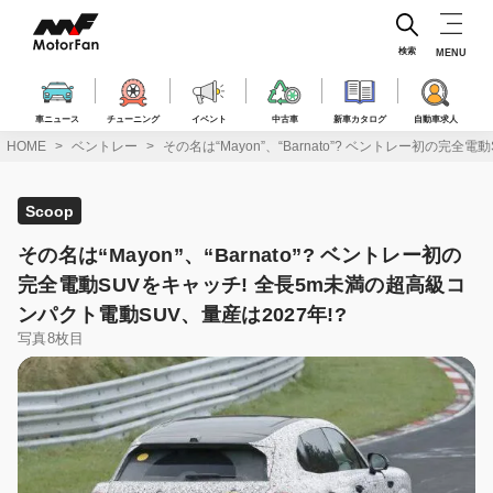
コ
ン
テ
検索
MENU
ン
ツ
へ
車ニュース
チューニング
イベント
中古車
新車カタログ
自動車求人
ス
HOME
ベントレー
その名は“Mayon”、“Barnato”? ベントレー初の完
キ
ッ
プ
Scoop
その名は“Mayon”、“Barnato”? ベントレー初の
完全電動SUVをキャッチ! 全長5m未満の超高級コ
ンパクト電動SUV、量産は2027年!?
写真8枚目