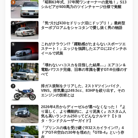
「昭和63年式、37年間ワンオーナーの意地！」S13
シルビアが400馬力のツインチャージ仕様で覚醒
「気づけば430セドリック沼にドップリ！」最終型
ターボブロアムをシャコタンで愛し抜く男の物語
これがクラウン!?「躍動感がたまらないスポーツエ
ステート！」エッジを強調したエアロに22インチホ
イールで武装
「壊れないハコスカを目指した結果…」エアコン＆
電動パワステ完備、旧車の常識を覆すGT-R仕様のす
べて
排ガス規制をクリアした、2ストVツインバイク、
VINS。排気量は249.5cc、83HPを絞り出す。その
エンジンの技術とは
2026年4月からディーゼルが選べなくなった！『よ
り逞しく、より機能的に、より泥臭く』カスタム人
気も高いランクル250ってどんなクルマ？【トヨ
タ・ランドクルーザーガイド】
「プリンスの魂を受け継ぐR32スカイライン!?」4
ドアGT-R空白の30年を埋めた『GTB-4』という存
在