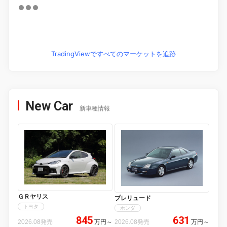
TradingViewですべてのマーケットを追跡
New Car
新車種情報
ＧＲヤリス
プレリュード
トヨタ
ホンダ
845
631
2026.08発売
万円
～
2026.08発売
万円
～