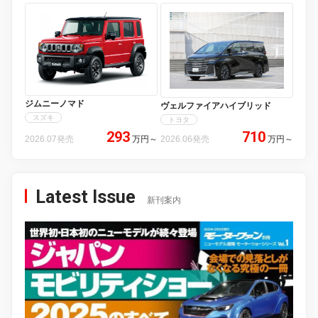
ジムニーノマド
ヴェルファイアハイブリッド
スズキ
トヨタ
293
710
2026.07発売
万円
～
2026.06発売
万円
～
Latest Issue
新刊案内