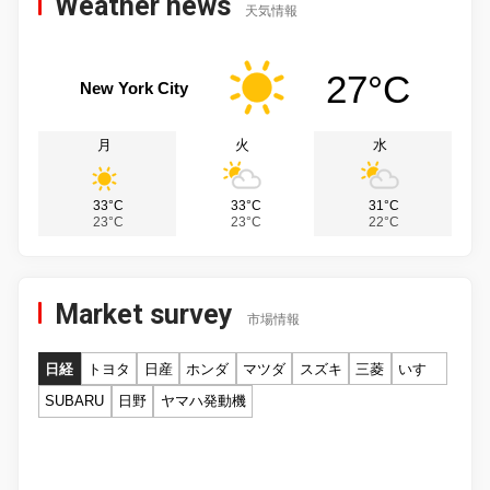
Weather news
天気情報
27°C
New York City
月
火
水
33°C
33°C
31°C
23°C
23°C
22°C
Market survey
市場情報
日経
トヨタ
日産
ホンダ
マツダ
スズキ
三菱
いすゞ
SUBARU
日野
ヤマハ発動機