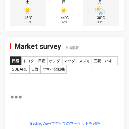
土
日
月
45°C
44°C
38°C
33°C
32°C
33°C
Market survey
市場情報
日経
トヨタ
日産
ホンダ
マツダ
スズキ
三菱
いすゞ
SUBARU
日野
ヤマハ発動機
TradingViewですべてのマーケットを追跡