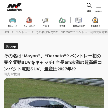
コ
ン
テ
検索
MENU
ン
ツ
へ
車ニュース
チューニング
イベント
中古車
新車カタログ
自動車求人
ス
HOME
ベントレー
その名は“Mayon”、“Barnato”? ベントレー初の完
キ
ッ
プ
Scoop
その名は“Mayon”、“Barnato”? ベントレー初の
完全電動SUVをキャッチ! 全長5m未満の超高級コ
ンパクト電動SUV、量産は2027年!?
写真12枚目