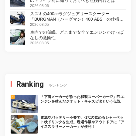
のドライブ前に知っておくべき点検内容とは
2026.08.06
スズキの400ccラグジュアリースクーター
「BURGMAN（バーグマン）400 ABS」の仕様を
変更し、8月18日に発売
2026.08.05
車内での仮眠、どこまで安全？エンジンかけっぱ
なしの危険性
2026.08.05
Ranking
ランキング
「下着メーカーが作った和製スーパーカー!?」F1エ
ンジンを積んだジオット・キャスピタという伝説
電源やバッテリー不要で、-1℃の飲めるシャーベッ
ト状ドリンクを生成。現場作業やアウトドアに「ア
イススラリーメーカー」が便利！