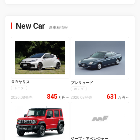
New Car
新車種情報
ＧＲヤリス
プレリュード
トヨタ
ホンダ
845
631
2026.08発売
万円
～
2026.08発売
万円
～
ジープ・アベンジャー