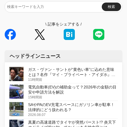
検索
\
記事をシェアする
/
ヘッドラインニュース
ガス・ヴァン・サントが“黄色い車”に込めた意味
とは？名作『マイ・プライベート・アイダホ』が
初のデジタルリマスター版で復活
11時間前
電気自動車(EV)の補助金って？2026年の金額の目
安や申請方法を解説
15時間前
SAやPAのEV充電スペースにガソリン車が駐車！
法律的にどう扱われる？
2026.08.07
真夏の高速道路でタイヤが突然バースト!? 炎天下