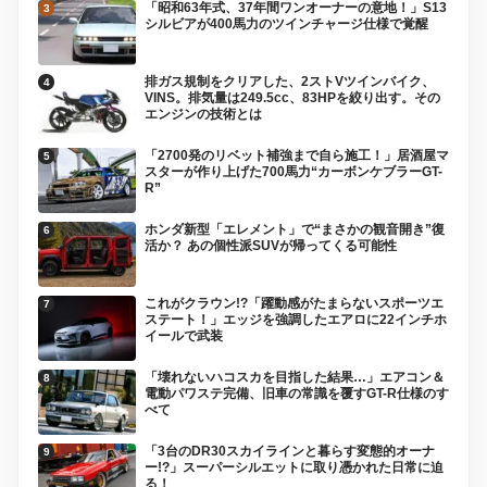
「昭和63年式、37年間ワンオーナーの意地！」S13
シルビアが400馬力のツインチャージ仕様で覚醒
排ガス規制をクリアした、2ストVツインバイク、
VINS。排気量は249.5cc、83HPを絞り出す。その
エンジンの技術とは
「2700発のリベット補強まで自ら施工！」居酒屋マ
スターが作り上げた700馬力“カーボンケブラーGT-
R”
ホンダ新型「エレメント」で“まさかの観音開き”復
活か？ あの個性派SUVが帰ってくる可能性
これがクラウン!?「躍動感がたまらないスポーツエ
ステート！」エッジを強調したエアロに22インチホ
イールで武装
「壊れないハコスカを目指した結果…」エアコン＆
電動パワステ完備、旧車の常識を覆すGT-R仕様のす
べて
「3台のDR30スカイラインと暮らす変態的オーナ
ー!?」スーパーシルエットに取り憑かれた日常に迫
る！