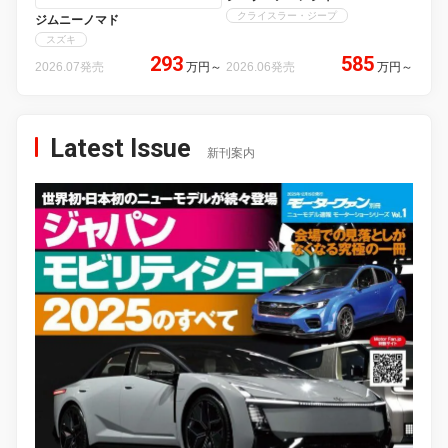
クライスラー・ジープ
ジムニーノマド
スズキ
293
585
2026.07発売
万円
～
2026.06発売
万円
～
Latest Issue
新刊案内