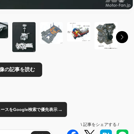
→
のニュースをGoogle検索で優先表示
\
記事をシェアする
/