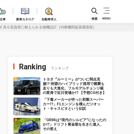
検索
MENU
古車
新車カタログ
自動車求人
ターボ 高Ｇ高負荷に耐えられる補機設計［内燃機関超基礎講座］
Ranking
ランキング
トヨタ『ルーミー』がついに弱点克
服!? 待望のハイブリッド採用で燃費も
走りも大進化、フルモデルチェンジ級
の変身で近日登場か!? 【予想CG付き】
「下着メーカーが作った和製スーパー
カー!?」F1エンジンを積んだジオッ
ト・キャスピタという伝説
「GR86は“現代のシルビア”になったの
か!?」ドリフト黄金期を生きた達人、
その答え