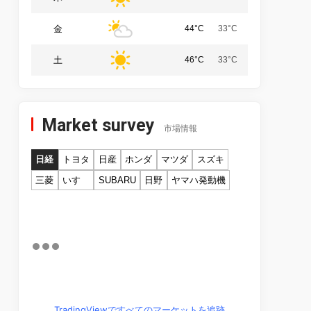
金
44°C
33°C
土
46°C
33°C
Market survey
市場情報
日経
トヨタ
日産
ホンダ
マツダ
スズキ
三菱
いすゞ
SUBARU
日野
ヤマハ発動機
TradingViewですべてのマーケットを追跡