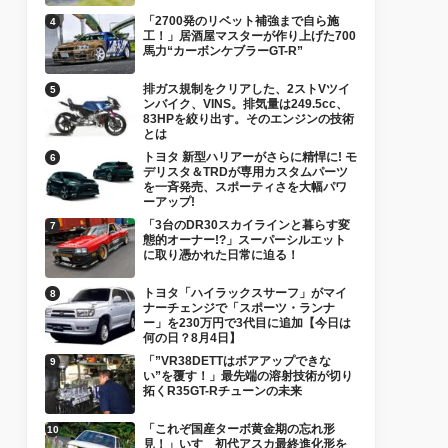
「2700発のリベット補強まで自ら施
工！」居酒屋マスターが作り上げた700
馬力“カーボンケブラーGT-R”
排ガス規制をクリアした、2ストVツイ
ンバイク、VINS。排気量は249.5cc、
83HPを絞り出す。そのエンジンの技術
とは
トヨタ 新型ハリアーがさらに精悍に! モ
デリスタ＆TRDが専用カスタムパーツ
を一斉発売、スポーティさを大幅パワ
ーアップ!
「3台のDR30スカイラインと暮らす変
態的オーナー!?」スーパーシルエット
に取り憑かれた日常に迫る！
トヨタ「ハイラックスサーフ」がマイ
ナーチェンジで「スポーツ・ランナ
ー」を230万円で3代目に追加【今日は
何の日？8月4日】
「”VR38DETTはボアアップできな
い”を覆す！」最先端の溶射技術が切り
拓くR35GT-Rチューンの未来
「これぞ国産ターボ黄金期の忘れ形
見！」いすゞ初代アスカ最終進化形を