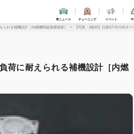
車ニュース
チューニング
イベント
中
に耐えられる補機設計［内燃機関超基礎講座］
【写真・3枚目】日産GT-RのV6
Ｇ高負荷に耐えられる補機設計［内燃