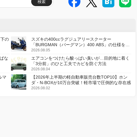
検索
天下の
スズキの400ccラグジュアリースクーター
「BURGMAN（バーグマン）400 ABS」の仕様を変
更し、8月18日に発売
2026.08.05
ぱな
エアコンをつけたら酸っぱい臭いが…目的地に着く
「3分前」のひと工夫でカビを防ぐ方法
2026.08.04
ルマ
【2026年上半期の軽自動車販売台数TOP10】ホン
ダ・N-BOXが10万台突破！軽市場で圧倒的な存在感
2026.08.02