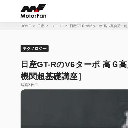
コ
ン
テ
ン
ツ
HOME
日産
ＧＴ−Ｒ
日産GT-RのV6ターボ 高Ｇ高負荷
へ
ス
キ
ッ
テクノロジー
プ
日産GT-RのV6ターボ 高
機関超基礎講座］
写真3枚目