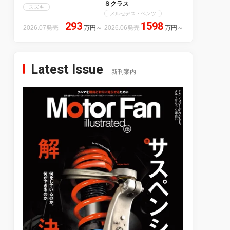
Ｓクラス
スズキ
メルセデス・ベンツ
293
1598
2026.07発売
万円
～
2026.06発売
万円
～
Latest Issue
新刊案内