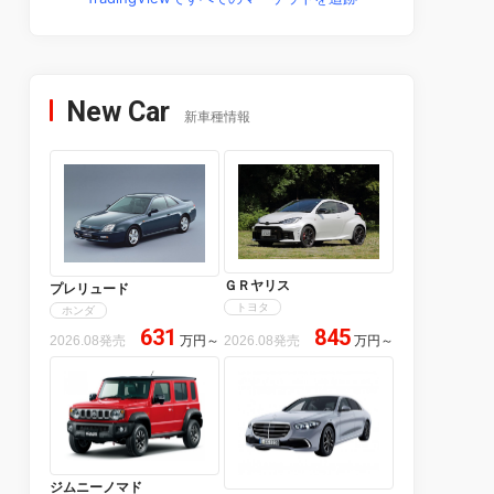
New Car
新車種情報
ＧＲヤリス
プレリュード
トヨタ
ホンダ
631
845
2026.08発売
万円
～
2026.08発売
万円
～
ジムニーノマド