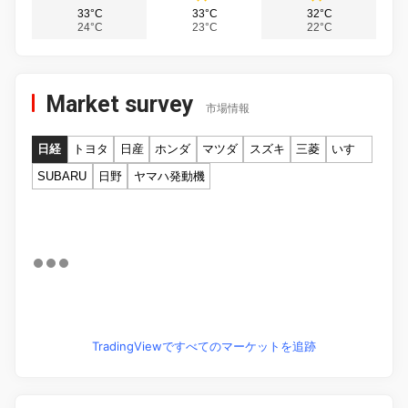
33°C
33°C
32°C
24°C
23°C
22°C
Market survey
市場情報
日経
トヨタ
日産
ホンダ
マツダ
スズキ
三菱
いすゞ
SUBARU
日野
ヤマハ発動機
TradingViewですべてのマーケットを追跡