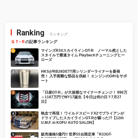
Ranking
ランキング
ＧＴ−Ｒ
の記事ランキング
マインズR34スカイラインGT-R ノーマル然とした
スタイルで最速タイム Playbackチューニングヒー
ローズ
HKSがRB26DETT用シリンダーライナーを新発
売！ 入手困難な部品を供給！ エンジンのO/Hをサポ
ート
「日産GT-R」が大規模なマイナーチェンジ！ 996万
～1187万円でMY17誕生【今日は何の日？7月27
日】
執念で再現！ ワイルドスピードX2でブライアンが
ドライブしたスカイラインGT-Rが蘇った!?【12th
U.M.F. in KOFU AUTO SALON】
販売価格5億円!! 世界55台限定車「R33GT-