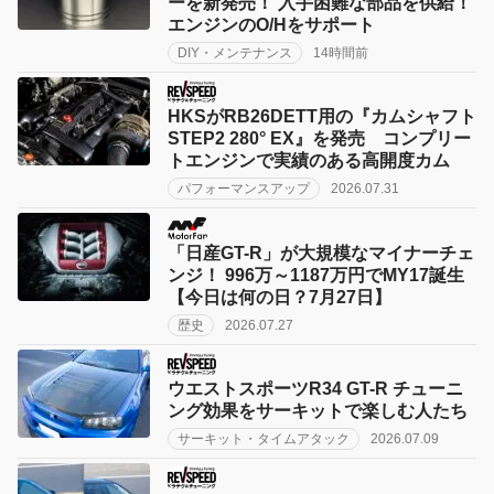
ーを新発売！ 入手困難な部品を供給！
エンジンのO/Hをサポート
DIY・メンテナンス
14時間前
HKSがRB26DETT用の『カムシャフト
STEP2 280° EX』を発売 コンプリー
トエンジンで実績のある高開度カム
パフォーマンスアップ
2026.07.31
「日産GT-R」が大規模なマイナーチェ
ンジ！ 996万～1187万円でMY17誕生
【今日は何の日？7月27日】
歴史
2026.07.27
ウエストスポーツR34 GT-R チューニ
ング効果をサーキットで楽しむ人たち
サーキット・タイムアタック
2026.07.09