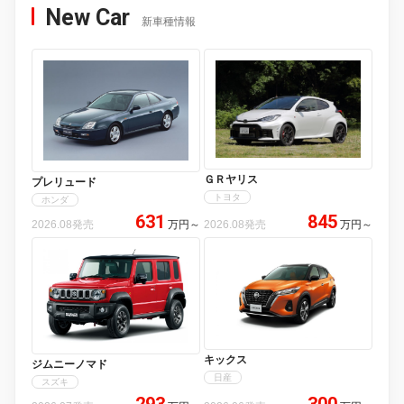
New Car
新車種情報
ＧＲヤリス
プレリュード
トヨタ
ホンダ
631
845
2026.08発売
万円
～
2026.08発売
万円
～
キックス
ジムニーノマド
日産
スズキ