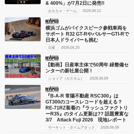
& 400%」が7月2日に発売!!
おもちゃ・ゲーム
2026.06.22
横浜ゴムがパイクスピーク参戦車両を
サポート R32 GT-RやパルサーGTI-Rで
日本人ドライバーも挑む
日産
2026.06.20
【動画】日産車主体で50周年 緑整備セ
ンターの新社屋公開！
ショップ（カスタム）
2026.06.09
『B-A-R 常陽不動産 RSC300』は
GT300のコースレコードを超える？
RE-71RZ装着の『ラッシュファクトリ
ーR35』のタイム更新は?? 話題豊富な
3/7 Attack Fuji 2026 現地レポート
サーキット・タイムアタック
2026.06.09