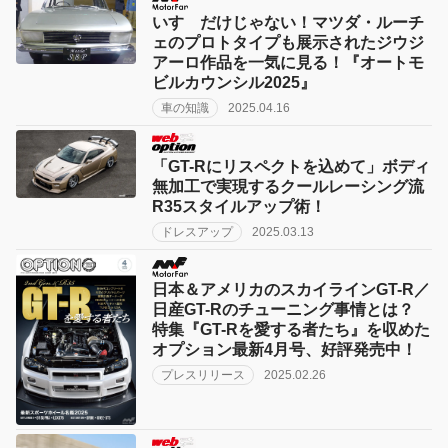
いすゞだけじゃない！マツダ・ルーチ
ェのプロトタイプも展示されたジウジ
アーロ作品を一気に見る！『オートモ
ビルカウンシル2025』
車の知識
2025.04.16
「GT-Rにリスペクトを込めて」ボディ
無加工で実現するクールレーシング流
R35スタイルアップ術！
ドレスアップ
2025.03.13
日本＆アメリカのスカイラインGT-R／
日産GT-Rのチューニング事情とは？
特集『GT-Rを愛する者たち』を収めた
オプション最新4月号、好評発売中！
プレスリリース
2025.02.26