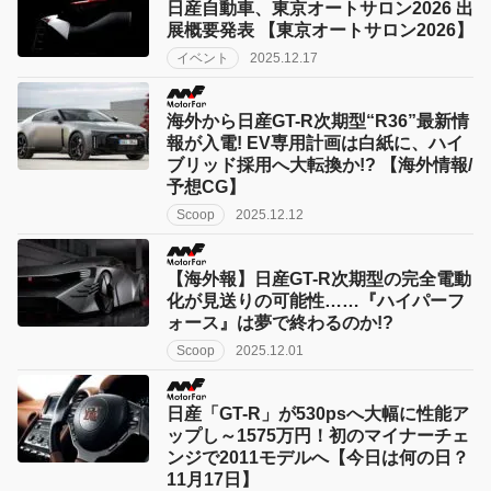
日産自動車、東京オートサロン2026 出
展概要発表 【東京オートサロン2026】
イベント
2025.12.17
海外から日産GT-R次期型“R36”最新情
報が入電! EV専用計画は白紙に、ハイ
ブリッド採用へ大転換か!? 【海外情報/
予想CG】
Scoop
2025.12.12
【海外報】日産GT-R次期型の完全電動
化が見送りの可能性……『ハイパーフ
ォース』は夢で終わるのか!?
Scoop
2025.12.01
日産「GT-R」が530psへ大幅に性能ア
ップし～1575万円！初のマイナーチェ
ンジで2011モデルへ【今日は何の日？
11月17日】