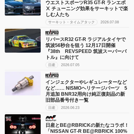
ウエストスポーツR35 GT-R ランエボ
Ⅹ チューニング効果をサーキットで楽
しむ人たち
サーキット・タイムアタック
2026.07.08
リバースR32 GT-R ラジアルタイヤで
筑波56秒台を狙う 12月17日開催
『38th REVSPEED 筑波スーパーバ
トル』に向けて
日産
2026.07.05
インジェクターやレギュレーターなど
など…… NISMOヘリテージパーツ 5
月追加 BNR32用向け純正復刻品の新
旧部品番号付き一覧
日産
2026.06.23
日産とBE@RBRICKの新たなコラボ！
「NISSAN GT‑R BE@RBRICK 100%