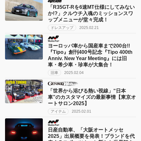
「R35GT-Rを6速MT仕様にしてみない
か!?」クルウチ入魂のミッションスワ
ップメニューが堂々完成！
ドレスアップ
2025.02.21
ヨーロッパ車から国産車まで200台!!
『Tipo』創刊400号記念『Tipo 400th
Anniv. New Year Meeting』には旧
車・希少車・珍車が大集合！
旧車
2025.02.04
「世界から浴びる熱い視線」“日本
車”のカスタマイズの最新事情【東京オ
ートサロン2025】
アイテム
2025.02.01
日産自動車、「大阪オートメッセ
2025」出展概要を発表！ブランドを代