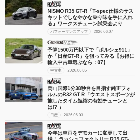
NISMO R35 GT-R「T-spec仕様のサス
キットでしなやかな乗り味を手に入れ
る」ワークスチューン試乗会より
パフォーマンスアップ
2026.06.07
予算1500万円以下で「ポルシェ911」
か「日産GT-R」を狙ってみる【お得に
輸入中古車選ぶなら：07】
中古車
2026.06.05
岡山国際1分38秒台を目指す純正フォ
ルムのR32 GT-R「ウエストスポーツが
施したタイム短縮の有効チューンと
は!? 」
日産
2026.06.03
今年は車両をデモカーに変更して出
場！ ラッシュファクトリー R35 GT-