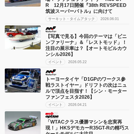
R 12月17日開催『38th REVSPEED
筑波スーパーバトル』に向けて
サーキット・タイムアタック
2026.06.01
【写真で見る】今回のテーマは「ピニ
ンファリーナ」＆「レストモッド」！
注目の展示車は？【オートモビルカウ
ンシル2026】
イベント
2026.05.22
トーヨータイヤ「D1GPのワークス参
戦ラストイヤー」ドリフトの次はニュ
ルで頂点を目指す！【シン・モーター
ファンフェスタ2026】
イベント
2026.04.21
「WTACクラス優勝マシンを忠実再
現！」HKSデモカーR35GT-Rの精巧ス
ケールモデルに大注目