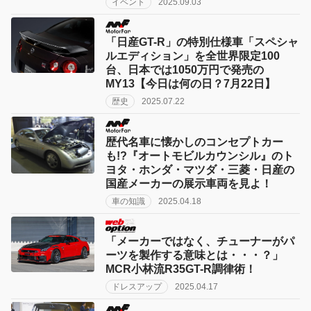
イベント
2025.09.03
「日産GT-R」の特別仕様車「スペシャ
ルエディション」を全世界限定100
台、日本では1050万円で発売の
MY13【今日は何の日？7月22日】
歴史
2025.07.22
歴代名車に懐かしのコンセプトカー
も!?『オートモビルカウンシル』のト
ヨタ・ホンダ・マツダ・三菱・日産の
国産メーカーの展示車両を見よ！
車の知識
2025.04.18
「メーカーではなく、チューナーがパ
ーツを製作する意味とは・・・？」
MCR小林流R35GT-R調律術！
ドレスアップ
2025.04.17