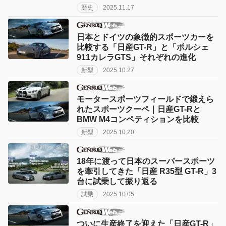
歴史
2025.11.17
日本とドイツの象徴的スポーツカーを
比較する「日産GT-R」と「ポルシェ
911カレラGTS」それぞれの進化
新型
2025.10.27
モータースポーツフィールドで鍛えら
れたスポーツクーペ｜日産GT-Rと
BMW M4コンペティションを比較
新型
2025.10.20
18年に渡って日本のスーパースポーツ
を牽引してきた「日産 R35型 GT-R」3
台に試乗して振り返る
試乗
2025.10.05
ついに生産終了を迎えた「日産GT-R」