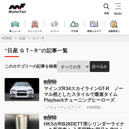
コ
ン
テ
検索
MENU
ン
ツ
へ
車ニュース
チューニング
イベント
中古車
新車カタログ
自動車求人
ス
HOME
日産
ＧＴ−Ｒ
キ
ッ
"日産 ＧＴ−Ｒ"の記事一覧
プ
このカテゴリーの記事を検索
絞り込み
投
稿
月
で
マインズR34スカイラインGT-R ノー
絞
マル然としたスタイルで最速タイム
り
Playbackチューニングヒーローズ
込
パフォーマンスアップ
10時間前
み:
HKSがRB26DETT用シリンダーライナ