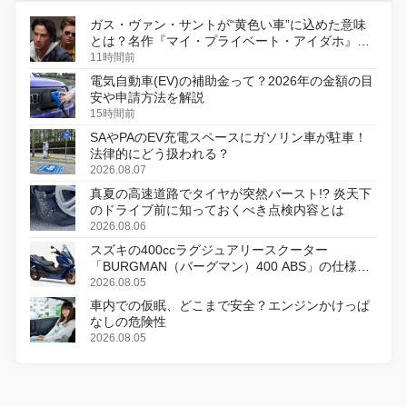
ガス・ヴァン・サントが“黄色い車”に込めた意味
とは？名作『マイ・プライベート・アイダホ』が
初のデジタルリマスター版で復活
11時間前
電気自動車(EV)の補助金って？2026年の金額の目
安や申請方法を解説
15時間前
SAやPAのEV充電スペースにガソリン車が駐車！
法律的にどう扱われる？
2026.08.07
真夏の高速道路でタイヤが突然バースト!? 炎天下
のドライブ前に知っておくべき点検内容とは
2026.08.06
スズキの400ccラグジュアリースクーター
「BURGMAN（バーグマン）400 ABS」の仕様を
変更し、8月18日に発売
2026.08.05
車内での仮眠、どこまで安全？エンジンかけっぱ
なしの危険性
2026.08.05