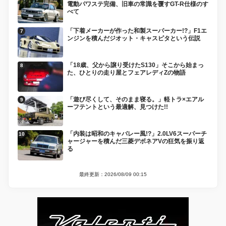
電動パワステ完備、旧車の常識を覆すGT-R仕様のす
べて
「下着メーカーが作った和製スーパーカー!?」F1エ
ンジンを積んだジオット・キャスピタという伝説
「18歳、父から譲り受けたS130」そこから始まっ
た、ひとりの走り屋とフェアレディZの物語
「遊び尽くして、そのまま寝る。」軽トラ×エアル
ーフテントという最適解、見つけた!!
「内装は昭和のキャバレー風!?」2.0LV6スーパーチ
ャージャーを積んだ三菱デボネアVの狂気を振り返
る
最終更新：2026/08/09 00:15