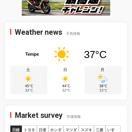
Weather news
天気情報
37°C
Tempe
土
日
月
45°C
44°C
38°C
33°C
32°C
33°C
Market survey
市場情報
日経
トヨタ
日産
ホンダ
マツダ
スズキ
三菱
いすゞ