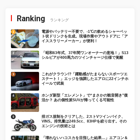
Ranking
ランキング
電源やバッテリー不要で、-1℃の飲めるシャーベッ
ト状ドリンクを生成。現場作業やアウトドアに「ア
イススラリーメーカー」が便利！
「昭和63年式、37年間ワンオーナーの意地！」S13
シルビアが400馬力のツインチャージ仕様で覚醒
これがクラウン!?「躍動感がたまらないスポーツエ
ステート！」エッジを強調したエアロに22インチホ
イールで武装
ホンダ新型「エレメント」で“まさかの観音開き”復
活か？ あの個性派SUVが帰ってくる可能性
排ガス規制をクリアした、2ストVツインバイク、
VINS。排気量は249.5cc、83HPを絞り出す。その
エンジンの技術とは
「壊れないハコスカを目指した結果…」エアコン＆