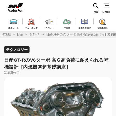
コ
ン
テ
検索
MENU
ン
ツ
へ
車ニュース
チューニング
イベント
中古車
新車カタログ
自動車求人
ス
HOME
日産
ＧＴ−Ｒ
日産GT-RのV6ターボ 高Ｇ高負荷に耐えられる
キ
ッ
プ
テクノロジー
日産GT-RのV6ターボ 高Ｇ高負荷に耐えられる補
機設計［内燃機関超基礎講座］
写真8枚目