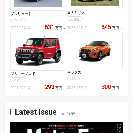
ＧＲヤリス
プレリュード
トヨタ
ホンダ
631
845
2026.08発売
万円
～
2026.08発売
万円
～
キックス
ジムニーノマド
日産
スズキ
293
300
2026.07発売
万円
～
2026.06発売
万円
～
Latest Issue
新刊案内