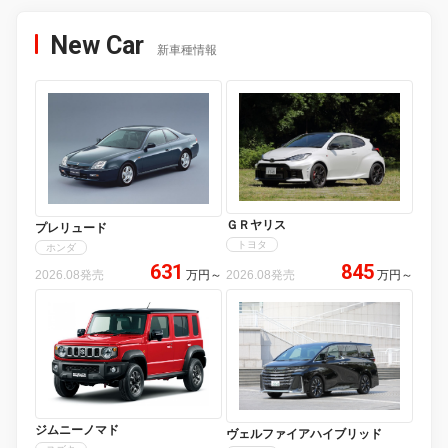
New Car
新車種情報
ＧＲヤリス
プレリュード
トヨタ
ホンダ
631
845
2026.08発売
万円
～
2026.08発売
万円
～
ジムニーノマド
ヴェルファイアハイブリッド