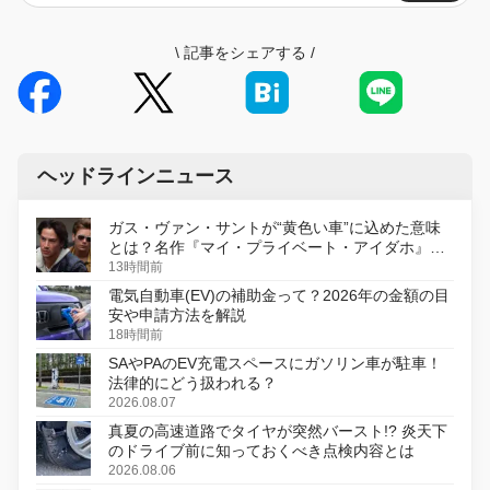
\
記事をシェアする
/
ヘッドラインニュース
ガス・ヴァン・サントが“黄色い車”に込めた意味
とは？名作『マイ・プライベート・アイダホ』が
初のデジタルリマスター版で復活
13時間前
電気自動車(EV)の補助金って？2026年の金額の目
安や申請方法を解説
18時間前
SAやPAのEV充電スペースにガソリン車が駐車！
法律的にどう扱われる？
2026.08.07
真夏の高速道路でタイヤが突然バースト!? 炎天下
のドライブ前に知っておくべき点検内容とは
2026.08.06