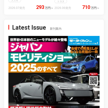
スズキ
トヨタ
293
710
2026.07発売
万円
～
2026.06発売
万円
～
Latest Issue
新刊案内