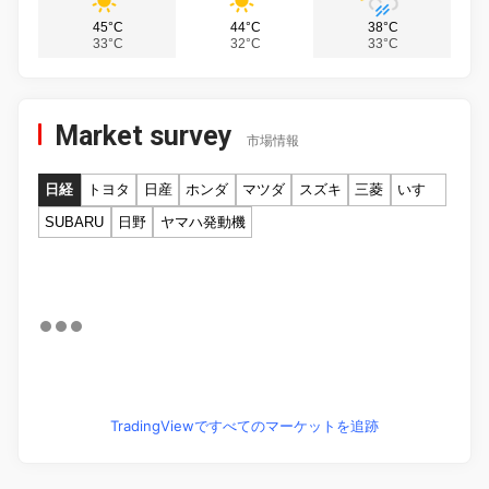
45°C
44°C
38°C
33°C
32°C
33°C
Market survey
市場情報
日経
トヨタ
日産
ホンダ
マツダ
スズキ
三菱
いすゞ
SUBARU
日野
ヤマハ発動機
TradingViewですべてのマーケットを追跡