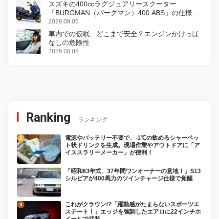
スズキの400ccラグジュアリースクーター
「BURGMAN（バーグマン）400 ABS」の仕様を
変更し、8月18日に発売
2026.08.05
車内での仮眠、どこまで安全？エンジンかけっぱ
なしの危険性
2026.08.05
Ranking
ランキング
電源やバッテリー不要で、-1℃の飲めるシャーベッ
ト状ドリンクを生成。現場作業やアウトドアに「ア
イススラリーメーカー」が便利！
「昭和63年式、37年間ワンオーナーの意地！」S13
シルビアが400馬力のツインチャージ仕様で覚醒
これがクラウン!?「躍動感がたまらないスポーツエ
ステート！」エッジを強調したエアロに22インチホ
イールで武装