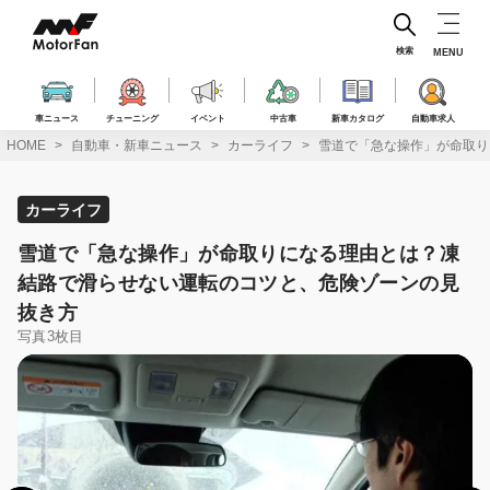
コ
ン
テ
検索
MENU
ン
ツ
へ
車ニュース
チューニング
イベント
中古車
新車カタログ
自動車求人
ス
HOME
自動車・新車ニュース
カーライフ
雪道で「急な操作」が命取り
キ
ッ
プ
カーライフ
雪道で「急な操作」が命取りになる理由とは？凍
結路で滑らせない運転のコツと、危険ゾーンの見
抜き方
写真3枚目