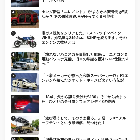
ホンダ新型「エレメント」で“まさかの観音開き”復
活か？ あの個性派SUVが帰ってくる可能性
排ガス規制をクリアした、2ストVツインバイク、
VINS。排気量は249.5cc、83HPを絞り出す。その
エンジンの技術とは
「壊れないハコスカを目指した結果…」エアコン＆
電動パワステ完備、旧車の常識を覆すGT-R仕様のす
べて
「下着メーカーが作った和製スーパーカー!?」F1エ
ンジンを積んだジオット・キャスピタという伝説
「18歳、父から譲り受けたS130」そこから始まっ
た、ひとりの走り屋とフェアレディZの物語
「遊び尽くして、そのまま寝る。」軽トラ×エアル
ーフテントという最適解、見つけた!!
「内装は昭和のキャバレー風!?」2.0LV6スーパーチ