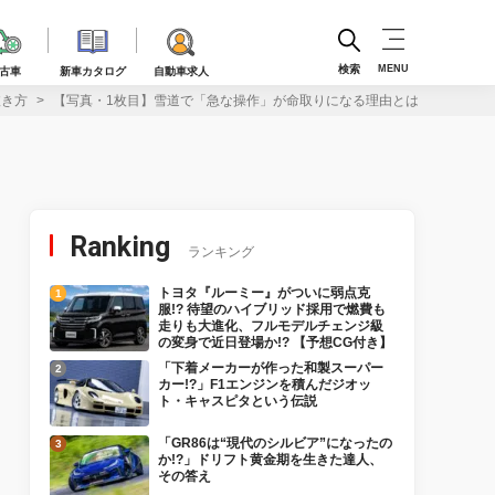
検索
MENU
古車
新車カタログ
自動車求人
抜き方
【写真・1枚目】雪道で「急な操作」が命取りになる理由とは？凍結路で
Ranking
ランキング
トヨタ『ルーミー』がついに弱点克
服!? 待望のハイブリッド採用で燃費も
走りも大進化、フルモデルチェンジ級
の変身で近日登場か!? 【予想CG付き】
「下着メーカーが作った和製スーパー
カー!?」F1エンジンを積んだジオッ
ト・キャスピタという伝説
「GR86は“現代のシルビア”になったの
か!?」ドリフト黄金期を生きた達人、
その答え