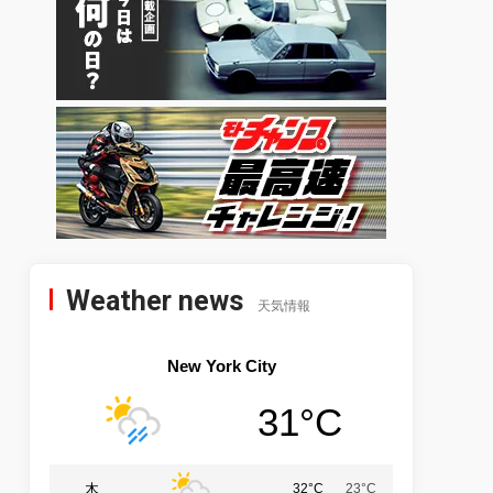
Weather news
天気情報
New York City
31°C
木
32°C
23°C