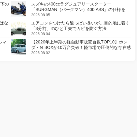
天下の
スズキの400ccラグジュアリースクーター
「BURGMAN（バーグマン）400 ABS」の仕様を変
更し、8月18日に発売
2026.08.05
ぱな
エアコンをつけたら酸っぱい臭いが…目的地に着く
「3分前」のひと工夫でカビを防ぐ方法
2026.08.04
ルマ
【2026年上半期の軽自動車販売台数TOP10】ホン
ダ・N-BOXが10万台突破！軽市場で圧倒的な存在感
2026.08.02