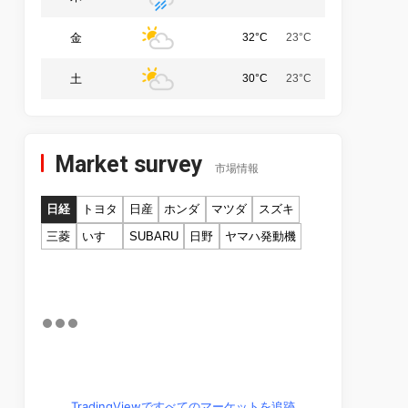
金
32°C
23°C
土
30°C
23°C
Market survey
市場情報
日経
トヨタ
日産
ホンダ
マツダ
スズキ
三菱
いすゞ
SUBARU
日野
ヤマハ発動機
TradingViewですべてのマーケットを追跡