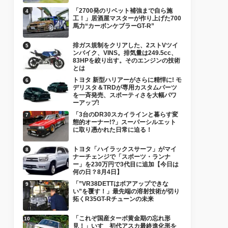
「2700発のリベット補強まで自ら施
工！」居酒屋マスターが作り上げた700
馬力“カーボンケブラーGT-R”
排ガス規制をクリアした、2ストVツイ
ンバイク、VINS。排気量は249.5cc、
83HPを絞り出す。そのエンジンの技術
とは
トヨタ 新型ハリアーがさらに精悍に! モ
デリスタ＆TRDが専用カスタムパーツ
を一斉発売、スポーティさを大幅パワ
ーアップ!
「3台のDR30スカイラインと暮らす変
態的オーナー!?」スーパーシルエット
に取り憑かれた日常に迫る！
トヨタ「ハイラックスサーフ」がマイ
ナーチェンジで「スポーツ・ランナ
ー」を230万円で3代目に追加【今日は
何の日？8月4日】
「”VR38DETTはボアアップできな
い”を覆す！」最先端の溶射技術が切り
拓くR35GT-Rチューンの未来
「これぞ国産ターボ黄金期の忘れ形
見！」いすゞ初代アスカ最終進化形を