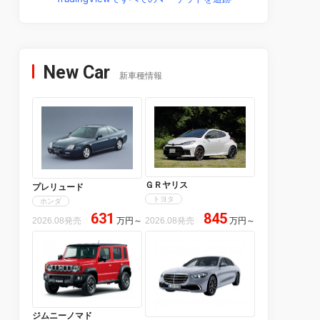
New Car
新車種情報
ＧＲヤリス
プレリュード
トヨタ
ホンダ
631
845
2026.08発売
万円
～
2026.08発売
万円
～
ジムニーノマド