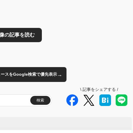
→
のニュースをGoogle検索で優先表示
\
記事をシェアする
/
検索