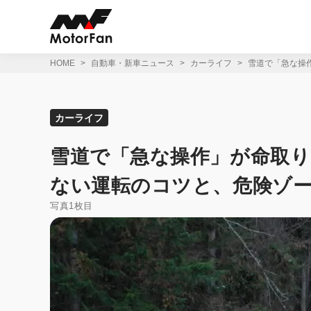
コ
ン
テ
ン
ツ
HOME
自動車・新車ニュース
カーライフ
雪道で「急な操
へ
ス
キ
ッ
カーライフ
プ
雪道で「急な操作」が命取
ない運転のコツと、危険ゾ
写真1枚目