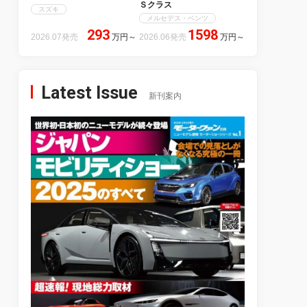
Ｓクラス
スズキ
メルセデス・ベンツ
293
1598
2026.07発売
万円
～
2026.06発売
万円
～
Latest Issue
新刊案内