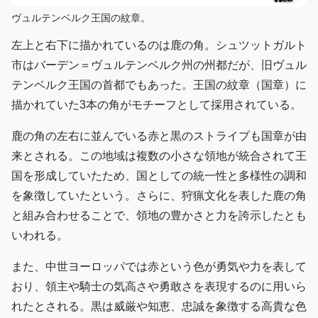
ヴュルテンベルク王国の紋章。
左上と右下に描かれているのは鹿の角。シュツットガルト
市はバーデン＝ヴュルテンベルク州の州都だが、旧ヴュル
テンベルク王国の首都でもあった。王国の紋章（国章）に
描かれていた3本の角がモチーフとして採用されている。
鹿の角の左右に並んでいる赤と黒のストライプも国章が由
来とされる。この地域は複数の小さな領地が統合されて王
国を形成していたため、国としての統一性と多様性の調和
を象徴していたという。さらに、狩猟文化を表した鹿の角
と組み合わせることで、領地の豊かさと力を誇示したとも
いわれる。
また、中世ヨーロッパでは赤という色が勇気や力を表して
おり、領主や騎士の気高さや勇敢さを表現するのに用いら
れたとされる。黒は威厳や知恵、忠誠を象徴する高貴な色