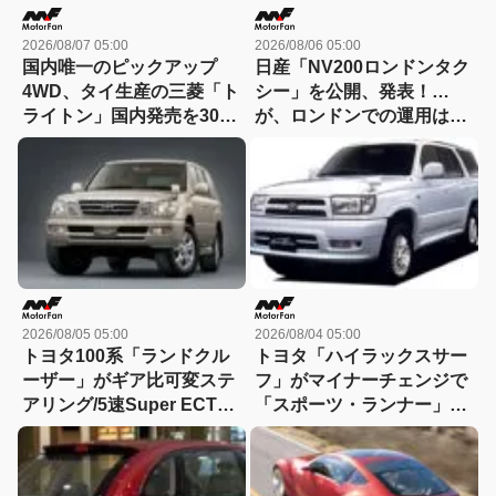
2026/08/07 05:00
2026/08/06 05:00
国内唯一のピックアップ
日産「NV200ロンドンタク
4WD、タイ生産の三菱「ト
シー」を公開、発表！…
ライトン」国内発売を300
が、ロンドンでの運用は実
万台限定/294万円で06年に
現できず(涙)【今日は何の
先行予約スタート！【今日
日？8月6日】
は何の日？8月7日】
2026/08/05 05:00
2026/08/04 05:00
トヨタ100系「ランドクル
トヨタ「ハイラックスサー
ーザー」がギア比可変ステ
フ」がマイナーチェンジで
アリング/5速Super ECTを
「スポーツ・ランナー」を
採用し380万円～02年にマ
230万円で3代目に追加【今
イナーチェンジ！【今日は
日は何の日？8月4日】
何の日？8月5日】