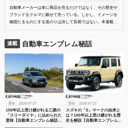
自動車メーカーは単に商品を売るだけではなく、その歴史や
ブランドをクルマに載せて売っている。しかし、イメージを
確固たるものにする道のりは決して容易ではない。本連載で
は各メーカーの歴史から、そのブランドを考察する。
自動車エンブレム秘話
連載
歴史
2026.07.27
歴史
2026.07.13
150年以上受け継がれる三菱の
スズキの「S」マークの由来と
「スリーダイヤ」に込められた
は？100年以上受け継がれる歴
意味【自動車エンブレム秘話
史を解説【自動車エンブレム秘
39：三菱】
話38：スズキ】