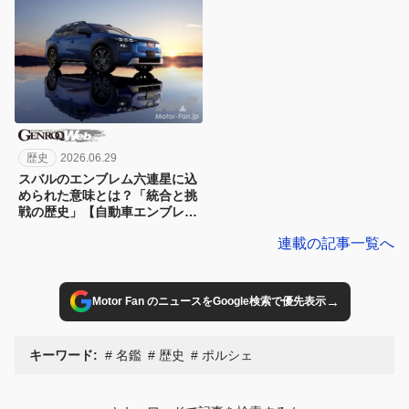
歴史
2026.06.29
スバルのエンブレム六連星に込
められた意味とは？「統合と挑
戦の歴史」【自動車エンブレム
秘話37：スバル】
連載の記事一覧へ
→
Motor Fan のニュースをGoogle検索で優先表示
キーワード:
名鑑
歴史
ポルシェ