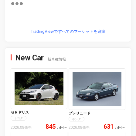
TradingViewですべてのマーケットを追跡
New Car
新車種情報
ＧＲヤリス
プレリュード
トヨタ
ホンダ
845
631
2026.08発売
万円
～
2026.08発売
万円
～