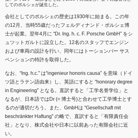
してのポルシェが誕生した。
会社としてのポルシェの歴史は1930年に始まる。この年
の12月、当時55歳だったフェルディナンド・ポルシェ博
士が起業。翌年4月に “Dr. Ing. h. c. F. Porsche GmbH” をシ
ュツットガルトに設立した。12名のスタッフでエンジン
および車両の設計を行い、同年にはトーションバー サス
ペンションの特許を取得した。
なお、“Ing. h.c.” は“ingenieur honoris causa” を意味（ドイ
ツ語とラテン語由来）し、英語にすると “honorary degree
in Engineering” となる。直訳すると「工学名誉学位」と
なるが、日本語ではDr (= 博士号)と合わせて工学博士とす
るのが適切だろう。また、GmbHは “Gesellschaft mit
beschränkter Haftung” の略で、直訳すると「有限責任会
社」となり、株式会社や日本に以前あった有限会社に近
い。