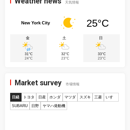
Weather news
天気情報
25°C
New York City
金
土
日
31°C
32°C
33°C
24°C
23°C
23°C
Market survey
市場情報
日経
トヨタ
日産
ホンダ
マツダ
スズキ
三菱
いすゞ
SUBARU
日野
ヤマハ発動機