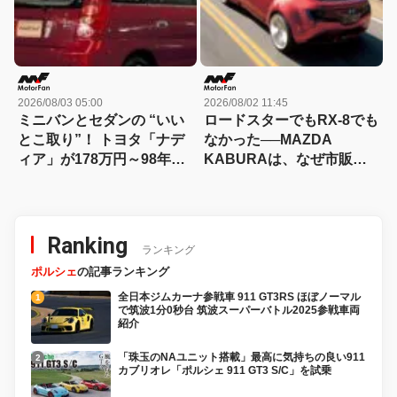
2026/08/03 05:00
2026/08/02 11:45
ミニバンとセダンの “いい
ロードスターでもRX-8でも
とこ取り”！ トヨタ「ナデ
なかった──MAZDA
ィア」が178万円～98年に
KABURAは、なぜ市販さ
誕生【今日は何の日？8月3
れなかったのか？
日】
Ranking
ランキング
ポルシェ
の記事ランキング
全日本ジムカーナ参戦車 911 GT3RS ほぼノーマル
で筑波1分0秒台 筑波スーパーバトル2025参戦車両
紹介
「珠玉のNAユニット搭載」最高に気持ちの良い911
カブリオレ「ポルシェ 911 GT3 S/C」を試乗