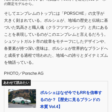
の限定モデルから。
そしてエンブレムのトップには「PORSCHE」の文字が
大きく刻まれている。ポルシェが、地域の歴史と伝統に基
づいた気高さと職人魂（クラフツマンシップ）と共にある
ことを表現しているのがこのエンブレムと言えるだろう。
シュツットガルト市の紋章をモチーフにしたデザインや、
各要素が持つ深い意味は、ポルシェが世界的なブランドへ
と成長する過程で培われた、地域への誇りとダイナミズム
を物語っている。
PHOTO／Porsche AG
あわせて読みたい
ポルシェはなぜ今でもRRを信奉す
るのか？【歴史に見るブランドの
本質 Vol.4】