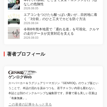
なしの危険性
2026.08.05
エアコンをつけたら酸っぱい臭いが…目的地に着
く「3分前」のひと工夫でカビを防ぐ方法
2026.08.04
令和8年熊本地震で「通れる道」を可視化、クルマ
の走行データが災害対応を支える
2026.08.03
著者プロフィール
ゲンロクWeb
スーパーカー＆ラグジュアリーマガジン『GENROQ』のウェブ版とい
うことで、本誌の流れを汲みつつも、若干チャラい内容も厭わない、
本誌とは別のインクルーシブな編集部です。辞書で最も美しい言葉は
「有象無象」。
この著者の記事をもっと見る