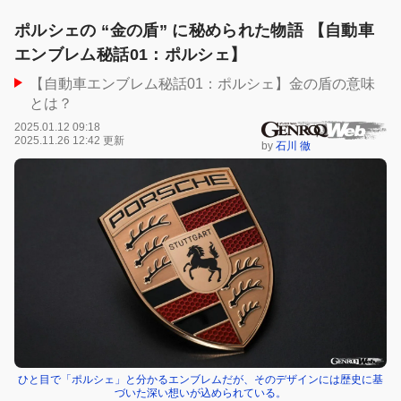
ポルシェの “金の盾” に秘められた物語 【自動車
エンブレム秘話01：ポルシェ】
【自動車エンブレム秘話01：ポルシェ】金の盾の意味
とは？
2025.01.12 09:18
2025.11.26 12:42 更新
by
石川 徹
ひと目で「ポルシェ」と分かるエンブレムだが、そのデザインには歴史に基
づいた深い想いが込められている。