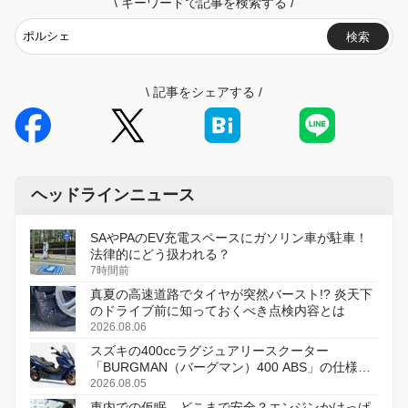
\
キーワードで記事を検索する
/
検索
\
記事をシェアする
/
ヘッドラインニュース
SAやPAのEV充電スペースにガソリン車が駐車！
法律的にどう扱われる？
7時間前
真夏の高速道路でタイヤが突然バースト!? 炎天下
のドライブ前に知っておくべき点検内容とは
2026.08.06
スズキの400ccラグジュアリースクーター
「BURGMAN（バーグマン）400 ABS」の仕様を
変更し、8月18日に発売
2026.08.05
車内での仮眠、どこまで安全？エンジンかけっぱ