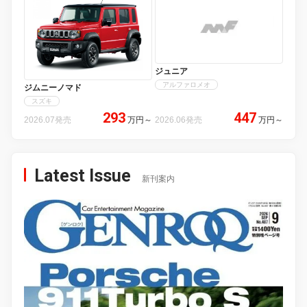
ジュニア
アルファロメオ
ジムニーノマド
スズキ
293
447
2026.07発売
万円
～
2026.06発売
万円
～
Latest Issue
新刊案内