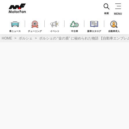
コ
ン
テ
検索
MENU
ン
ツ
へ
車ニュース
チューニング
イベント
中古車
新車カタログ
自動車求人
ス
HOME
ポルシェ
ポルシェの “金の盾” に秘められた物語 【自動車エンブレ
キ
ッ
プ