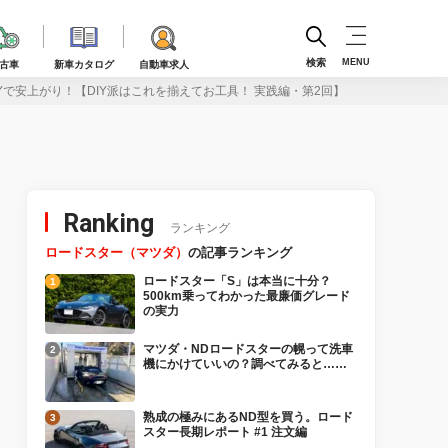
検索
MENU
古車
新車カタログ
自動車求人
で安上がり！【DIY派はこれを揃えてお工具！ 実践編・第2回】
Ranking
ランキング
ロードスター（マツダ）
の記事ランキング
ロードスター「S」は本当に十分？
500km乗ってわかった最廉価グレード
の実力
マツダ・NDロードスターの幌って洗車
機にかけていいの？調べてみると……
熟成の極みにあるND型を買う。ロード
スター長期レポート #1 注文編