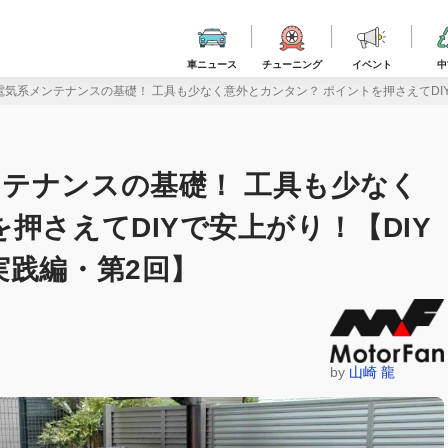
車ニュース
チューニング
イベント
中
気系メンテナンスの基礎！ 工具も少なく意外とカンタン？ ポイントを押さえてDIY
テナンスの基礎！ 工具も少なく
押さえてDIYで安上がり！【DIY
実践編・第2回】
by
山崎 龍