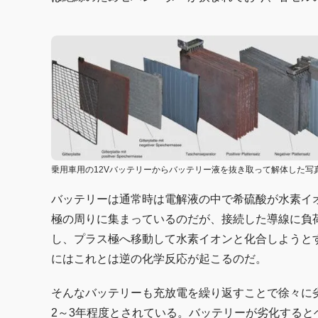
乗用車用の12Vバッテリーからバッテリー液を抜き取って解体した写
バッテリーは通常時は電解液の中で希硫酸が水素イ
極の周りに集まっているのだが、接続した導線に負
し、プラス極へ移動して水素イオンと化合しようと
にはこれとは逆の化学反応が起こるのだ。
そんなバッテリーも充放電を繰り返すことで徐々に
2～3年程度とされている。バッテリーが劣化する