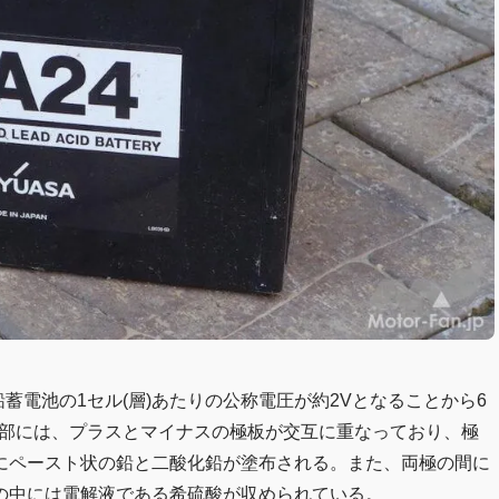
蓄電池の1セル(層)あたりの公称電圧が約2Vとなることから6
内部には、プラスとマイナスの極板が交互に重なっており、極
にペースト状の鉛と二酸化鉛が塗布される。また、両極の間に
の中には電解液である希硫酸が収められている。