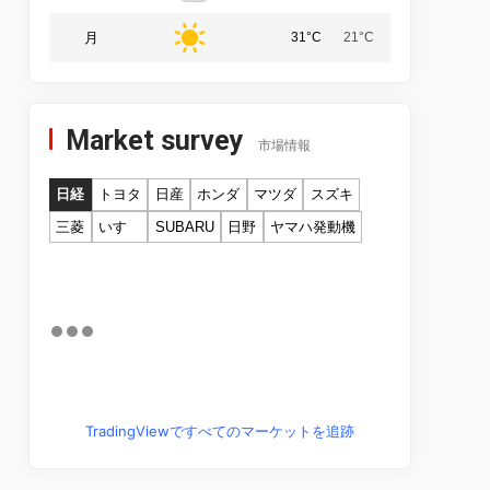
月
31°C
21°C
Market survey
市場情報
日経
トヨタ
日産
ホンダ
マツダ
スズキ
三菱
いすゞ
SUBARU
日野
ヤマハ発動機
TradingViewですべてのマーケットを追跡