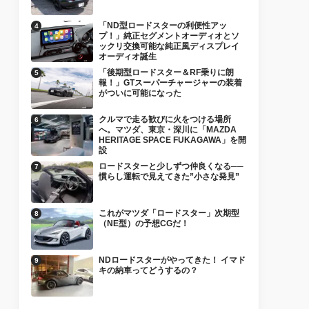
「ND型ロードスターの利便性アッ
プ！」純正セグメントオーディオとソ
ックリ交換可能な純正風ディスプレイ
オーディオ誕生
「後期型ロードスター＆RF乗りに朗
報！」GTスーパーチャージャーの装着
がついに可能になった
クルマで走る歓びに火をつける場所
へ。マツダ、東京・深川に「MAZDA
HERITAGE SPACE FUKAGAWA」を開
設
ロードスターと少しずつ仲良くなる──
慣らし運転で見えてきた”小さな発見”
これがマツダ「ロードスター」次期型
（NE型）の予想CGだ！
NDロードスターがやってきた！ イマド
キの納車ってどうするの？