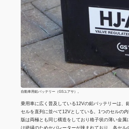
自動車用鉛バッテリー（GSユアサ）。
乗用車に広く普及している12Vの鉛バッテリーは、鉛
セルを直列に並べて12Vとしている。1つのセルの
版は両極とも同じ構造をしており格子状の薄い金属
は絶縁のためセパレーターが挟まれており、各セル