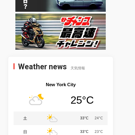
Weather news
天気情報
New York City
25°C
土
33°C
24°C
日
33°C
23°C