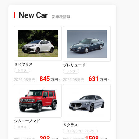
New Car
新車種情報
ＧＲヤリス
プレリュード
トヨタ
ホンダ
845
631
2026.08発売
万円
～
2026.08発売
万円
～
ジムニーノマド
Ｓクラス
スズキ
メルセデス・ベンツ
293
1598