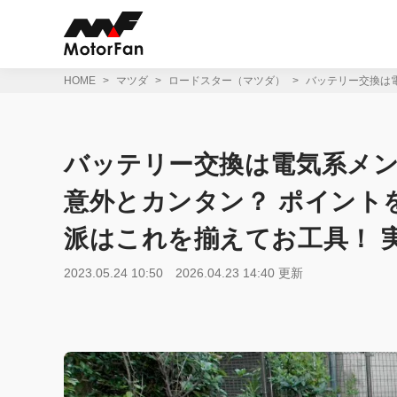
コ
ン
テ
ン
ツ
HOME
マツダ
ロードスター（マツダ）
バッテリー交換は電
へ
ス
キ
ッ
バッテリー交換は電気系メン
プ
意外とカンタン？ ポイントを
派はこれを揃えてお工具！ 
2023.05.24 10:50
2026.04.23 14:40 更新