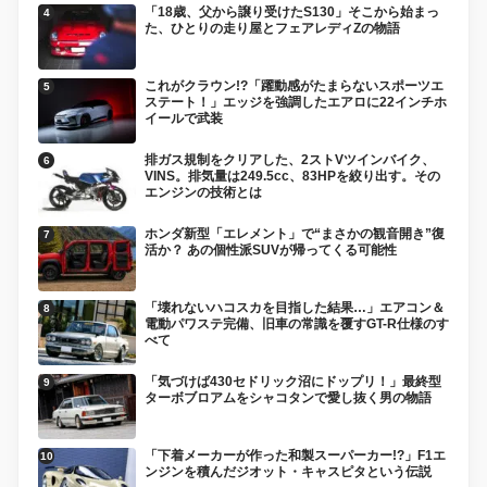
「18歳、父から譲り受けたS130」そこから始まっ
た、ひとりの走り屋とフェアレディZの物語
これがクラウン!?「躍動感がたまらないスポーツエ
ステート！」エッジを強調したエアロに22インチホ
イールで武装
排ガス規制をクリアした、2ストVツインバイク、
VINS。排気量は249.5cc、83HPを絞り出す。その
エンジンの技術とは
ホンダ新型「エレメント」で“まさかの観音開き”復
活か？ あの個性派SUVが帰ってくる可能性
「壊れないハコスカを目指した結果…」エアコン＆
電動パワステ完備、旧車の常識を覆すGT-R仕様のす
べて
「気づけば430セドリック沼にドップリ！」最終型
ターボブロアムをシャコタンで愛し抜く男の物語
「下着メーカーが作った和製スーパーカー!?」F1エ
ンジンを積んだジオット・キャスピタという伝説