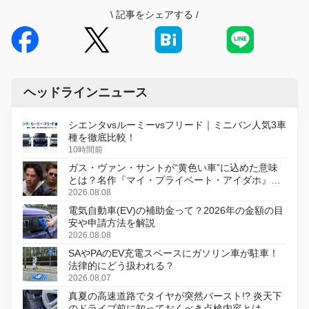
\
記事をシェアする
/
ヘッドラインニュース
シエンタvsルーミーvsフリード｜ミニバン人気3車
種を徹底比較！
10時間前
ガス・ヴァン・サントが“黄色い車”に込めた意味
とは？名作『マイ・プライベート・アイダホ』が
初のデジタルリマスター版で復活
2026.08.08
電気自動車(EV)の補助金って？2026年の金額の目
安や申請方法を解説
2026.08.08
SAやPAのEV充電スペースにガソリン車が駐車！
法律的にどう扱われる？
2026.08.07
真夏の高速道路でタイヤが突然バースト!? 炎天下
のドライブ前に知っておくべき点検内容とは