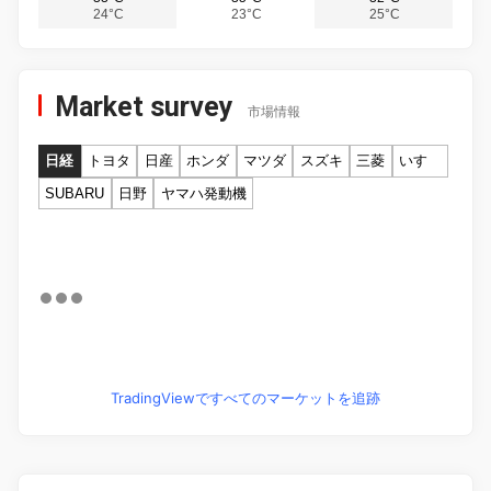
24°C
23°C
25°C
Market survey
市場情報
日経
トヨタ
日産
ホンダ
マツダ
スズキ
三菱
いすゞ
SUBARU
日野
ヤマハ発動機
TradingViewですべてのマーケットを追跡