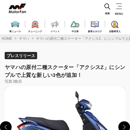
コ
ン
テ
検索
MENU
ン
ツ
へ
車ニュース
チューニング
イベント
中古車
新車カタログ
自動車求人
ス
HOME
ヤマハ
ヤマハの原付二種スクーター「アクシスZ」にシンプルで上
キ
ッ
プ
プレスリリース
ヤマハの原付二種スクーター「アクシスZ」にシン
プルで上質な新しい3色が追加！
写真3枚目