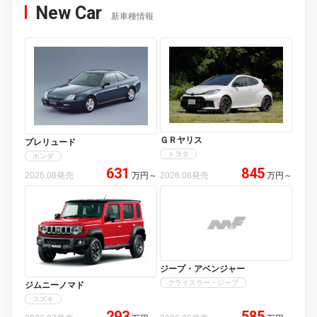
New Car
新車種情報
ＧＲヤリス
プレリュード
トヨタ
ホンダ
631
845
2026.08発売
万円
～
2026.08発売
万円
～
ジープ・アベンジャー
クライスラー・ジープ
ジムニーノマド
スズキ
293
585