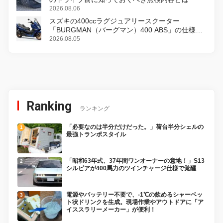
2026.08.06
スズキの400ccラグジュアリースクーター
「BURGMAN（バーグマン）400 ABS」の仕様を
変更し、8月18日に発売
2026.08.05
Ranking
ランキング
「必要なのは半分だけだった。」荷台半分シェルの
最強トランポスタイル
「昭和63年式、37年間ワンオーナーの意地！」S13
シルビアが400馬力のツインチャージ仕様で覚醒
電源やバッテリー不要で、-1℃の飲めるシャーベッ
ト状ドリンクを生成。現場作業やアウトドアに「ア
イススラリーメーカー」が便利！