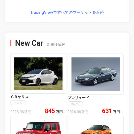
TradingViewですべてのマーケットを追跡
New Car
新車種情報
ＧＲヤリス
プレリュード
トヨタ
ホンダ
845
631
2026.08発売
万円
～
2026.08発売
万円
～