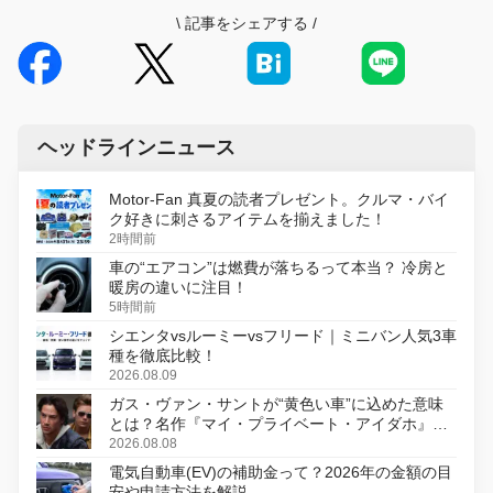
\
記事をシェアする
/
ヘッドラインニュース
Motor-Fan 真夏の読者プレゼント。クルマ・バイ
ク好きに刺さるアイテムを揃えました！
2時間前
車の“エアコン”は燃費が落ちるって本当？ 冷房と
暖房の違いに注目！
5時間前
シエンタvsルーミーvsフリード｜ミニバン人気3車
種を徹底比較！
2026.08.09
ガス・ヴァン・サントが“黄色い車”に込めた意味
とは？名作『マイ・プライベート・アイダホ』が
初のデジタルリマスター版で復活
2026.08.08
電気自動車(EV)の補助金って？2026年の金額の目
安や申請方法を解説