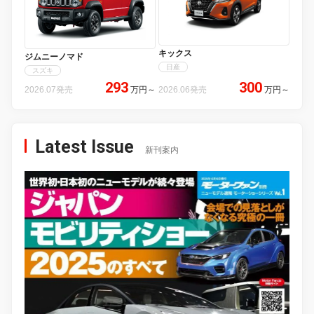
キックス
ジムニーノマド
日産
スズキ
293
300
2026.07発売
万円
～
2026.06発売
万円
～
Latest Issue
新刊案内