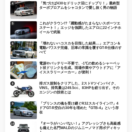
「気づけば430セドリック沼にドップリ！」最終型
ターボブロアムをシャコタンで愛し抜く男の物語
これがクラウン!?「躍動感がたまらないスポーツエ
ステート！」エッジを強調したエアロに22インチホ
イールで武装
「壊れないハコスカを目指した結果…」エアコン＆
電動パワステ完備、旧車の常識を覆すGT-R仕様のす
べて
電源やバッテリー不要で、-1℃の飲めるシャーベッ
ト状ドリンクを生成。現場作業やアウトドアに「ア
イススラリーメーカー」が便利！
排ガス規制をクリアした、2ストVツインバイク、
VINS。排気量は249.5cc、83HPを絞り出す。その
エンジンの技術とは
「プリンスの魂を受け継ぐR32スカイライン!?」4
ドアGT-R空白の30年を埋めた『GTB-4』という存
在
『オーラがハンパない！』アグレッシブさも高級感
も備えた名門WALDのジムニーノマド用ボディキッ