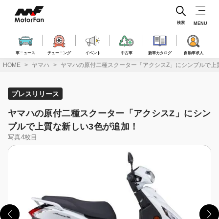
コ
ン
テ
検索
MENU
ン
ツ
へ
車ニュース
チューニング
イベント
中古車
新車カタログ
自動車求人
ス
HOME
ヤマハ
ヤマハの原付二種スクーター「アクシスZ」にシンプルで上
キ
ッ
プ
プレスリリース
ヤマハの原付二種スクーター「アクシスZ」にシン
プルで上質な新しい3色が追加！
写真4枚目