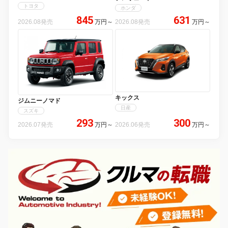
トヨタ
ホンダ
845
631
2026.08発売
万円
～
2026.08発売
万円
～
キックス
ジムニーノマド
日産
スズキ
293
300
2026.07発売
万円
～
2026.06発売
万円
～