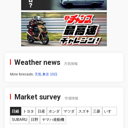
Weather news
天気情報
More forecasts:
天気 東京 10日
Market survey
市場情報
日経
トヨタ
日産
ホンダ
マツダ
スズキ
三菱
いすゞ
SUBARU
日野
ヤマハ発動機