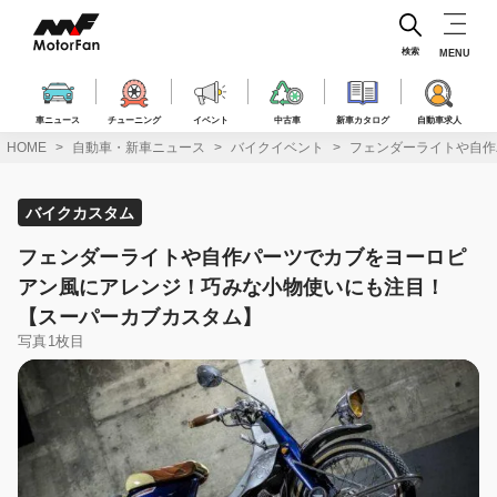
コ
ン
テ
検索
MENU
ン
ツ
へ
車ニュース
チューニング
イベント
中古車
新車カタログ
自動車求人
ス
HOME
自動車・新車ニュース
バイクイベント
フェンダーライトや自作
キ
ッ
プ
バイクカスタム
フェンダーライトや自作パーツでカブをヨーロピ
アン風にアレンジ！巧みな小物使いにも注目！
【スーパーカブカスタム】
写真1枚目