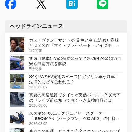
ヘッドラインニュース
ガス・ヴァン・サントが“黄色い車”に込めた意味
とは？名作『マイ・プライベート・アイダホ』が
初のデジタルリマスター版で復活
1時間前
電気自動車(EV)の補助金って？2026年の金額の目
安や申請方法を解説
5時間前
SAやPAのEV充電スペースにガソリン車が駐車！
法律的にどう扱われる？
2026.08.07
真夏の高速道路でタイヤが突然バースト!? 炎天下
のドライブ前に知っておくべき点検内容とは
2026.08.06
スズキの400ccラグジュアリースクーター
「BURGMAN（バーグマン）400 ABS」の仕様を
変更し、8月18日に発売
2026.08.05
車内での仮眠、どこまで安全？エンジンかけっぱ