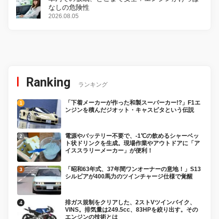
なしの危険性
2026.08.05
Ranking
ランキング
「下着メーカーが作った和製スーパーカー!?」F1エ
ンジンを積んだジオット・キャスピタという伝説
電源やバッテリー不要で、-1℃の飲めるシャーベッ
ト状ドリンクを生成。現場作業やアウトドアに「ア
イススラリーメーカー」が便利！
「昭和63年式、37年間ワンオーナーの意地！」S13
シルビアが400馬力のツインチャージ仕様で覚醒
排ガス規制をクリアした、2ストVツインバイク、
VINS。排気量は249.5cc、83HPを絞り出す。その
エンジンの技術とは