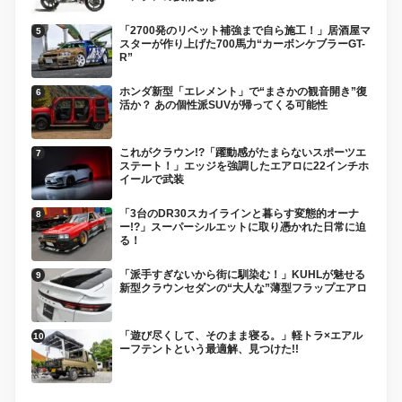
「2700発のリベット補強まで自ら施工！」居酒屋マ
スターが作り上げた700馬力“カーボンケブラーGT-
R”
ホンダ新型「エレメント」で“まさかの観音開き”復
活か？ あの個性派SUVが帰ってくる可能性
これがクラウン!?「躍動感がたまらないスポーツエ
ステート！」エッジを強調したエアロに22インチホ
イールで武装
「3台のDR30スカイラインと暮らす変態的オーナ
ー!?」スーパーシルエットに取り憑かれた日常に迫
る！
「派手すぎないから街に馴染む！」KUHLが魅せる
新型クラウンセダンの“大人な”薄型フラップエアロ
「遊び尽くして、そのまま寝る。」軽トラ×エアル
ーフテントという最適解、見つけた!!