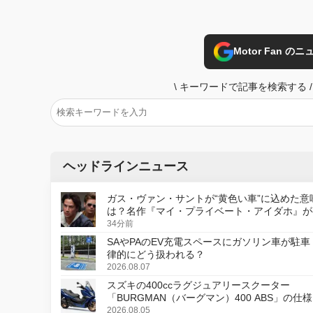
Motor Fan 
\
キーワードで記事を検索する
/
ヘッドラインニュース
ガス・ヴァン・サントが“黄色い車”に込めた意
は？名作『マイ・プライベート・アイダホ』が
デジタルリマスター版で復活
34分前
SAやPAのEV充電スペースにガソリン車が駐車
律的にどう扱われる？
2026.08.07
スズキの400ccラグジュアリースクーター
「BURGMAN（バーグマン）400 ABS」の仕
更し、8月18日に発売
2026.08.05