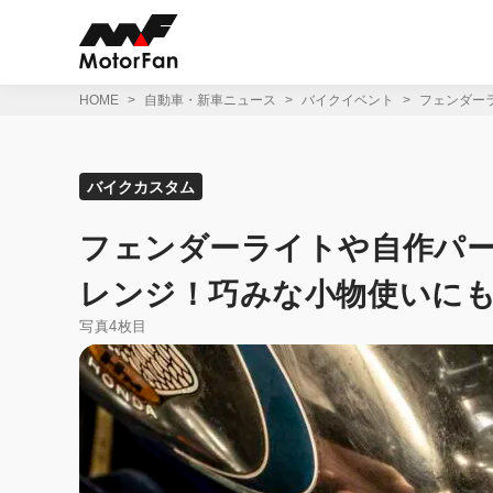
コ
ン
テ
ン
ツ
HOME
自動車・新車ニュース
バイクイベント
フェンダー
へ
ス
キ
ッ
バイクカスタム
プ
フェンダーライトや自作パ
レンジ！巧みな小物使いに
写真4枚目