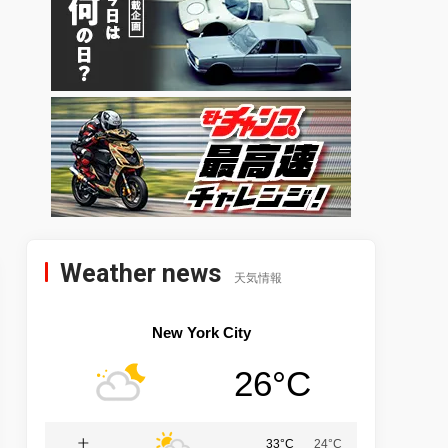
Weather news
天気情報
New York City
26°C
土
33°C
24°C