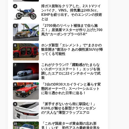
排ガス規制をクリアした、2ストVツイ
ンバイク、VINS。排気量は249.5cc、
83HPを絞り出す。そのエンジンの技術
とは
「2700発のリベット補強まで自ら施
工！」居酒屋マスターが作り上げた700
馬力“カーボンケブラーGT-R”
ホンダ新型「エレメント」で“まさかの
観音開き”復活か？ あの個性派SUVが帰
ってくる可能性
これがクラウン!?「躍動感がたまらな
いスポーツエステート！」エッジを強
調したエアロに22インチホイールで武
装
「3台のDR30スカイラインと暮らす変
態的オーナー!?」スーパーシルエット
に取り憑かれた日常に迫る！
「派手すぎないから街に馴染む！」
KUHLが魅せる新型クラウンセダン
の“大人な”薄型フラップエアロ
「これぞ国産ターボ黄金期の忘れ形
見！」いすゞ初代アスカ最終進化形を