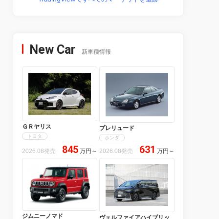
New Car
新車種情報
ＧＲヤリス
プレリュード
トヨタ
ホンダ
845
631
2026.08発売
万円
～
2026.08発売
万円
～
ジムニーノマド
ヴェルファイアハイブリッ