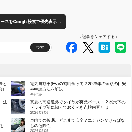
→
のニュースをGoogle検索で優先表示
\
記事をシェアする
/
検索
味と
電気自動車(EV)の補助金って？2026年の金額の目安
初の
や申請方法を解説
4時間前
！法
真夏の高速道路でタイヤが突然バースト!? 炎天下の
ドライブ前に知っておくべき点検内容とは
2026.08.06
車内での仮眠、どこまで安全？エンジンかけっぱな
様を変
しの危険性
2026.08.05