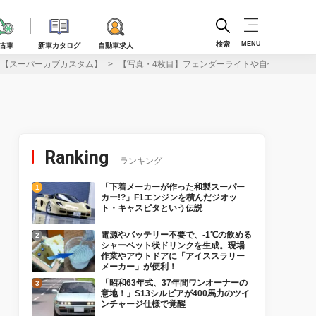
検索
MENU
古車
新車カタログ
自動車求人
！【スーパーカブカスタム】
【写真・4枚目】フェンダーライトや自作パーツで
Ranking
ランキング
「下着メーカーが作った和製スーパー
カー!?」F1エンジンを積んだジオッ
ト・キャスピタという伝説
電源やバッテリー不要で、-1℃の飲める
シャーベット状ドリンクを生成。現場
作業やアウトドアに「アイススラリー
メーカー」が便利！
「昭和63年式、37年間ワンオーナーの
意地！」S13シルビアが400馬力のツイ
ンチャージ仕様で覚醒