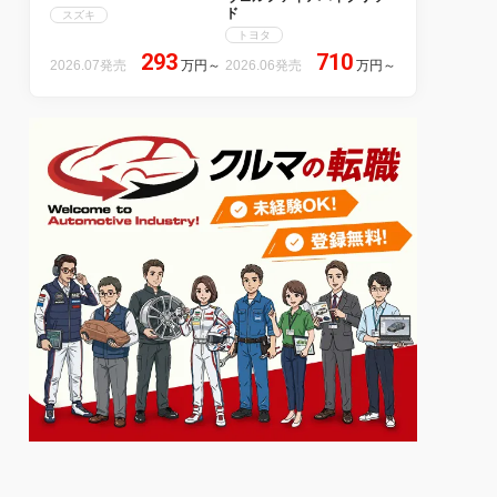
ド
スズキ
トヨタ
293
710
2026.07発売
万円
～
2026.06発売
万円
～