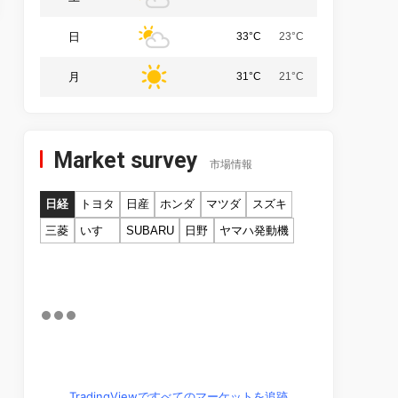
日
33°C
23°C
月
31°C
21°C
Market survey
市場情報
日経
トヨタ
日産
ホンダ
マツダ
スズキ
三菱
いすゞ
SUBARU
日野
ヤマハ発動機
TradingViewですべてのマーケットを追跡