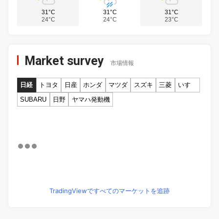
31°C
31°C
31°C
24°C
24°C
23°C
Market survey
市場情報
日経
トヨタ
日産
ホンダ
マツダ
スズキ
三菱
いすゞ
SUBARU
日野
ヤマハ発動機
TradingViewですべてのマーケットを追跡