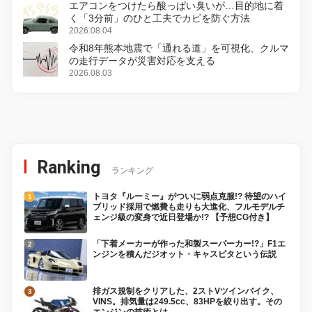
エアコンをつけたら酸っぱい臭いが…目的地に着
く「3分前」のひと工夫でカビを防ぐ方法
2026.08.04
令和8年熊本地震で「通れる道」を可視化、クルマ
の走行データが災害対応を支える
2026.08.03
Ranking
ランキング
トヨタ『ルーミー』がついに弱点克服!? 待望のハイ
ブリッド採用で燃費も走りも大進化、フルモデルチ
ェンジ級の変身で近日登場か!? 【予想CG付き】
「下着メーカーが作った和製スーパーカー!?」F1エ
ンジンを積んだジオット・キャスピタという伝説
排ガス規制をクリアした、2ストVツインバイク、
VINS。排気量は249.5cc、83HPを絞り出す。その
エンジンの技術とは