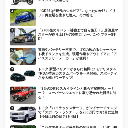
「GR86は“現代のシルビア”になったのか!?」ドリ
フト黄金期を生きた達人、その答え
「2700発のリベット補強まで自ら施工！」居酒屋マ
スターが作り上げた700馬力“カーボンケブラーGT-
R”
電源やバッテリー不要で、-1℃の飲めるシャーベッ
ト状ドリンクを生成。現場作業やアウトドアに「ア
イススラリーメーカー」が便利！
トヨタ 新型ハリアーがさらに精悍に! モデリスタ＆
TRDが専用カスタムパーツを一斉発売、スポーティ
さを大幅パワーアップ!
「3台のDR30スカイラインと暮らす変態的オーナ
ー!?」スーパーシルエットに取り憑かれた日常に迫
る！
トヨタ「ハイラックスサーフ」がマイナーチェンジ
で「スポーツ・ランナー」を230万円で3代目に追加
【今日は何の日？8月4日】
「これぞ国産ターボ黄金期の忘れ形見！」いすゞ初