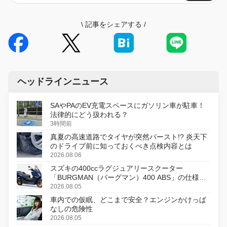
\
記事をシェアする
/
ヘッドラインニュース
SAやPAのEV充電スペースにガソリン車が駐車！
法律的にどう扱われる？
3時間前
真夏の高速道路でタイヤが突然バースト!? 炎天下
のドライブ前に知っておくべき点検内容とは
2026.08.06
スズキの400ccラグジュアリースクーター
「BURGMAN（バーグマン）400 ABS」の仕様を
変更し、8月18日に発売
2026.08.05
車内での仮眠、どこまで安全？エンジンかけっぱ
なしの危険性
2026.08.05