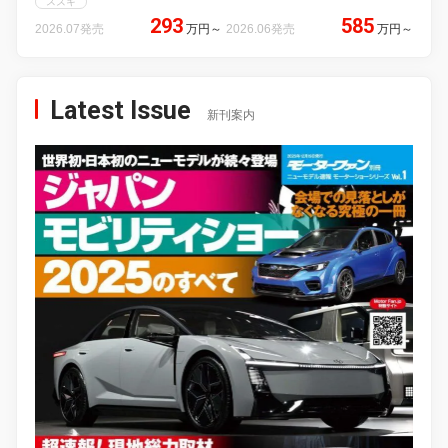
スズキ
293
585
2026.07発売
万円
～
2026.06発売
万円
～
Latest Issue
新刊案内