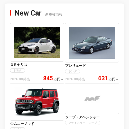
New Car
新車種情報
ＧＲヤリス
プレリュード
トヨタ
ホンダ
845
631
2026.08発売
万円
～
2026.08発売
万円
～
ジープ・アベンジャー
クライスラー・ジープ
ジムニーノマド