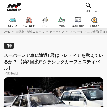
コ
ン
テ
検索
MENU
ン
ツ
へ
車ニュース
チューニング
イベント
中古車
新車カタログ
自動車求人
ス
HOME
自動車・新車ニュース
カーライフ
スーパーレア車に遭遇! 君
キ
ッ
プ
旧車
スーパーレア車に遭遇! 君はトレディアを覚えてい
るか？ 【第2回水戸クラシックカーフェスティバ
ル】
写真8枚目