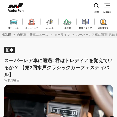
コ
ン
テ
検索
MENU
ン
ツ
へ
車ニュース
チューニング
イベント
中古車
新車カタログ
自動車求人
ス
HOME
自動車・新車ニュース
カーライフ
スーパーレア車に遭遇! 君
キ
ッ
プ
旧車
スーパーレア車に遭遇! 君はトレディアを覚えてい
るか？ 【第2回水戸クラシックカーフェスティバ
ル】
写真3枚目