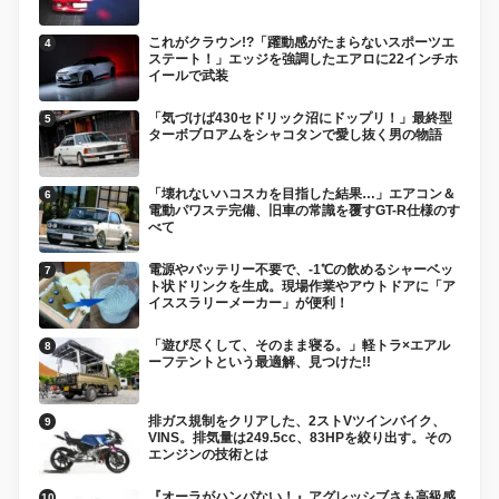
これがクラウン!?「躍動感がたまらないスポーツエ
ステート！」エッジを強調したエアロに22インチホ
イールで武装
「気づけば430セドリック沼にドップリ！」最終型
ターボブロアムをシャコタンで愛し抜く男の物語
「壊れないハコスカを目指した結果…」エアコン＆
電動パワステ完備、旧車の常識を覆すGT-R仕様のす
べて
電源やバッテリー不要で、-1℃の飲めるシャーベッ
ト状ドリンクを生成。現場作業やアウトドアに「ア
イススラリーメーカー」が便利！
「遊び尽くして、そのまま寝る。」軽トラ×エアル
ーフテントという最適解、見つけた!!
排ガス規制をクリアした、2ストVツインバイク、
VINS。排気量は249.5cc、83HPを絞り出す。その
エンジンの技術とは
『オーラがハンパない！』アグレッシブさも高級感