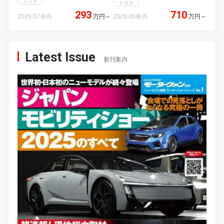
スズキ
トヨタ
293
710
2026.07発売
万円
～
2026.06発売
万円
～
Latest Issue
新刊案内