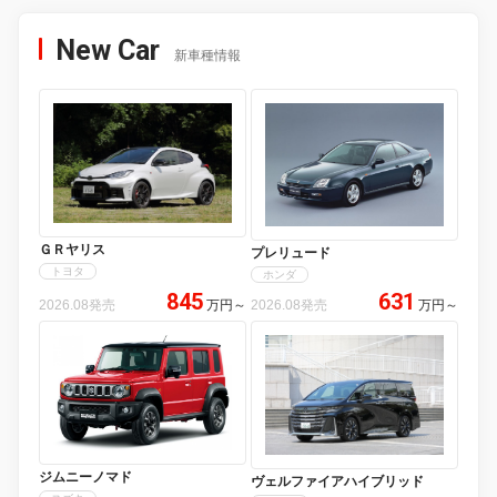
New Car
新車種情報
ＧＲヤリス
プレリュード
トヨタ
ホンダ
845
631
2026.08発売
万円
～
2026.08発売
万円
～
ジムニーノマド
ヴェルファイアハイブリッド