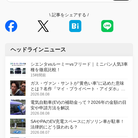
\
記事をシェアする
/
ヘッドラインニュース
シエンタvsルーミーvsフリード｜ミニバン人気3車
種を徹底比較！
15時間前
ガス・ヴァン・サントが“黄色い車”に込めた意味
とは？名作『マイ・プライベート・アイダホ』が
初のデジタルリマスター版で復活
2026.08.08
電気自動車(EV)の補助金って？2026年の金額の目
安や申請方法を解説
2026.08.08
SAやPAのEV充電スペースにガソリン車が駐車！
法律的にどう扱われる？
2026.08.07