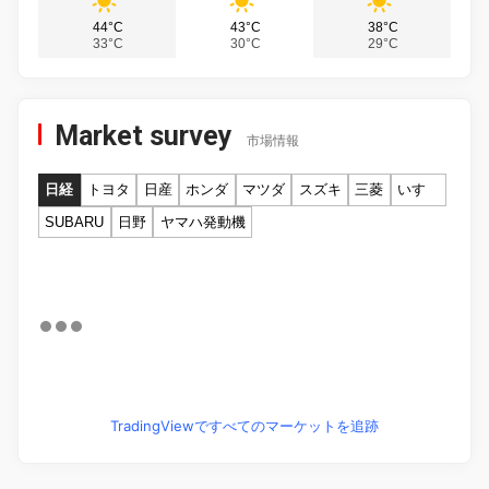
44°C
43°C
38°C
33°C
30°C
29°C
Market survey
市場情報
日経
トヨタ
日産
ホンダ
マツダ
スズキ
三菱
いすゞ
SUBARU
日野
ヤマハ発動機
TradingViewですべてのマーケットを追跡