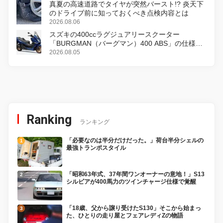
真夏の高速道路でタイヤが突然バースト!? 炎天下
のドライブ前に知っておくべき点検内容とは
2026.08.06
スズキの400ccラグジュアリースクーター
「BURGMAN（バーグマン）400 ABS」の仕様を
変更し、8月18日に発売
2026.08.05
Ranking
ランキング
「必要なのは半分だけだった。」荷台半分シェルの
最強トランポスタイル
「昭和63年式、37年間ワンオーナーの意地！」S13
シルビアが400馬力のツインチャージ仕様で覚醒
「18歳、父から譲り受けたS130」そこから始まっ
た、ひとりの走り屋とフェアレディZの物語