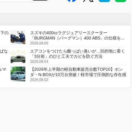
天下の
スズキの400ccラグジュアリースクーター
「BURGMAN（バーグマン）400 ABS」の仕様を変
更し、8月18日に発売
2026.08.05
ぱな
エアコンをつけたら酸っぱい臭いが…目的地に着く
「3分前」のひと工夫でカビを防ぐ方法
2026.08.04
ルマ
【2026年上半期の軽自動車販売台数TOP10】ホン
ダ・N-BOXが10万台突破！軽市場で圧倒的な存在感
2026.08.02