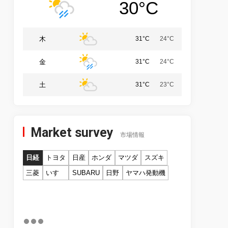
30°C
木
31°C
24°C
金
31°C
24°C
土
31°C
23°C
Market survey
市場情報
日経
トヨタ
日産
ホンダ
マツダ
スズキ
三菱
いすゞ
SUBARU
日野
ヤマハ発動機