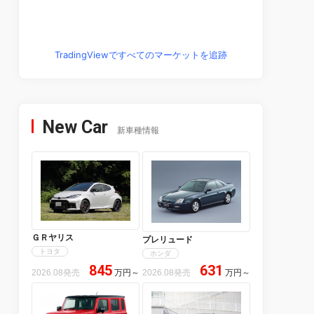
TradingViewですべてのマーケットを追跡
New Car
新車種情報
ＧＲヤリス
プレリュード
トヨタ
ホンダ
845
631
2026.08発売
万円
～
2026.08発売
万円
～