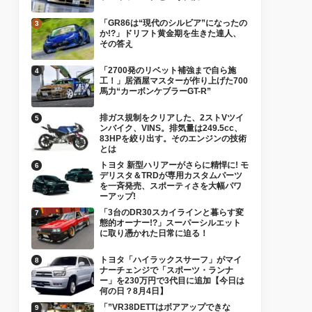
「GR86は“現代のシルビア”になったの
か!?」ドリフト黄金期を生きた達人、
その答え
「2700発のリベット補強まで自ら施
工！」居酒屋マスターが作り上げた700
馬力“カーボンケブラーGT-R”
排ガス規制をクリアした、2ストVツイ
ンバイク、VINS。排気量は249.5cc、
83HPを絞り出す。そのエンジンの技術
とは
トヨタ 新型ハリアーがさらに精悍に! モ
デリスタ＆TRDが専用カスタムパーツ
を一斉発売、スポーティさを大幅パワ
ーアップ!
「3台のDR30スカイラインと暮らす変
態的オーナー!?」スーパーシルエット
に取り憑かれた日常に迫る！
トヨタ「ハイラックスサーフ」がマイ
ナーチェンジで「スポーツ・ランナ
ー」を230万円で3代目に追加【今日は
何の日？8月4日】
「”VR38DETTはボアアップできな