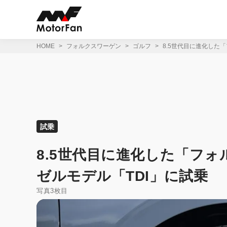
コ
ン
テ
ン
ツ
HOME
フォルクスワーゲン
ゴルフ
8.5世代目に進化した
へ
ス
キ
ッ
プ
試乗
8.5世代目に進化した「フ
ゼルモデル「TDI」に試乗
写真3枚目