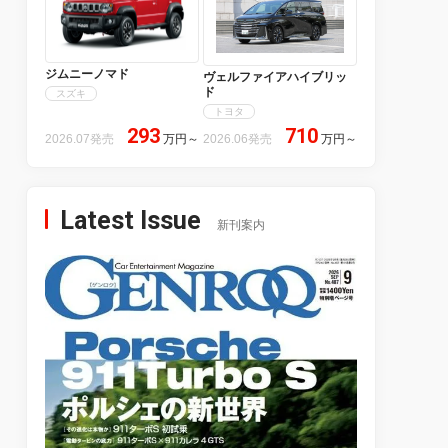
ジムニーノマド
ヴェルファイアハイブリッ
ド
スズキ
トヨタ
293
710
2026.07発売
万円
～
2026.06発売
万円
～
Latest Issue
新刊案内