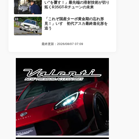
い”を覆す！」最先端の溶射技術が切り
拓くR35GT-Rチューンの未来
「これぞ国産ターボ黄金期の忘れ形
見！」いすゞ初代アスカ最終進化形を
追う
最終更新：2026/08/07 07:09