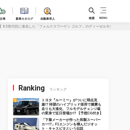
検索
MENU
古車
新車カタログ
自動車求人
】8.5世代目に進化した「フォルクスワーゲン ゴルフ」のディーゼルモデル「TDI」
Ranking
ランキング
トヨタ『ルーミー』がついに弱点克
服!? 待望のハイブリッド採用で燃費も
走りも大進化、フルモデルチェンジ級
の変身で近日登場か!? 【予想CG付き】
「下着メーカーが作った和製スーパー
カー!?」F1エンジンを積んだジオッ
ト・キャスピタという伝説