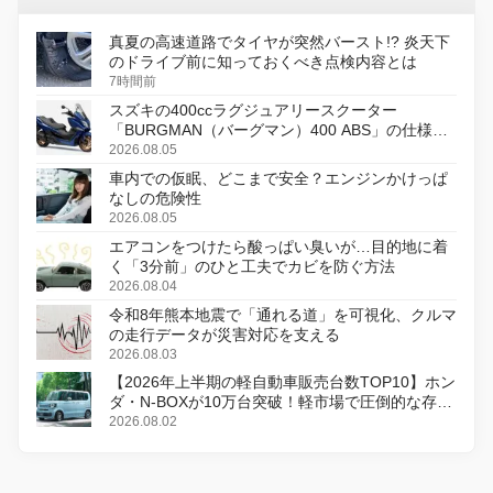
真夏の高速道路でタイヤが突然バースト!? 炎天下
のドライブ前に知っておくべき点検内容とは
7時間前
スズキの400ccラグジュアリースクーター
「BURGMAN（バーグマン）400 ABS」の仕様を
変更し、8月18日に発売
2026.08.05
車内での仮眠、どこまで安全？エンジンかけっぱ
なしの危険性
2026.08.05
エアコンをつけたら酸っぱい臭いが…目的地に着
く「3分前」のひと工夫でカビを防ぐ方法
2026.08.04
令和8年熊本地震で「通れる道」を可視化、クルマ
の走行データが災害対応を支える
2026.08.03
【2026年上半期の軽自動車販売台数TOP10】ホン
ダ・N-BOXが10万台突破！軽市場で圧倒的な存在
感
2026.08.02