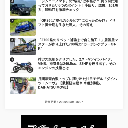
「ジムニーノマド」の“弱点”は本当か？ 買う前に知
っておきたい5つのポイント！小回り、燃費、101馬
力、5速MTを徹底チェック
「GR86は“現代のシルビア”になったのか!?」ドリ
フト黄金期を生きた達人、その答え
「2700発のリベット補強まで自ら施工！」居酒屋マ
スターが作り上げた700馬力“カーボンケブラーGT-
R”
排ガス規制をクリアした、2ストVツインバイク、
VINS。排気量は249.5cc、83HPを絞り出す。その
エンジンの技術とは
月間販売台数トップに躍り出た注目モデル「ダイハ
ツ・ムーヴ」【最新軽自動車 車種別解説
DAIHATSU MOVE】
最終更新：2026/08/06 16:07