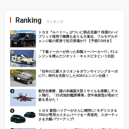
Ranking
ランキング
トヨタ『ルーミー』がついに弱点克服!? 待望のハイ
ブリッド採用で燃費も走りも大進化、フルモデルチ
ェンジ級の変身で近日登場か!? 【予想CG付き】
「下着メーカーが作った和製スーパーカー!?」F1エ
ンジンを積んだジオット・キャスピタという伝説
「往年の三菱スタリオンをダウンサイジングターボ
に!?」時代を先取りした4G63エンジン仕様！
航空自衛隊、謎の未確認大型ミサイルを搭載しテス
ト飛行。「25式地対艦誘導弾」空中発射型が初めて
姿を見せた！
トヨタ 新型ハリアーがさらに精悍に! モデリスタ＆
TRDが専用カスタムパーツを一斉発売、スポーティ
さを大幅パワーアップ!