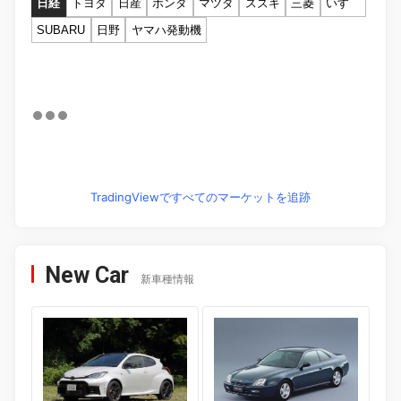
日経
トヨタ
日産
ホンダ
マツダ
スズキ
三菱
いすゞ
SUBARU
日野
ヤマハ発動機
TradingViewですべてのマーケットを追跡
New Car
新車種情報