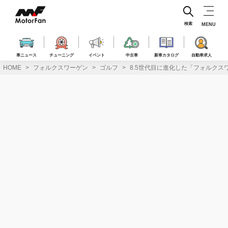
コ
ン
テ
検索
MENU
ン
ツ
へ
車ニュース
チューニング
イベント
中古車
新車カタログ
自動車求人
ス
HOME
フォルクスワーゲン
ゴルフ
8.5世代目に進化した「フォルクス
キ
ッ
プ