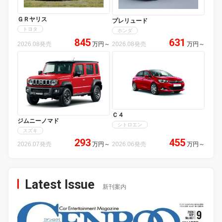
ＧＲヤリス
プレリュード
トヨタ
ホンダ
845
631
2026.08発売
万円
～
2026.08発売
万円
～
Ｃ４
ジムニーノマド
シトロエン
スズキ
293
455
2026.07発売
万円
～
2026.06発売
万円
～
Latest Issue
新刊案内